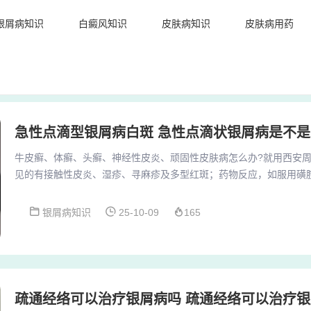
银屑病知识
白癜风知识
皮肤病知识
皮肤病用药
急性点滴型银屑病白斑 急性点滴状银屑病是不
牛皮癣、体癣、头癣、神经性皮炎、顽固性皮肤病怎么办?就用西安周吉堂
见的有接触性皮炎、湿疹、寻麻疹及多型红斑；药物反应，如服用磺
皮肤病：常见的有晒斑、多型性日光疹及鸡眼。神经功能障碍性皮肤
皮炎及寄生虫妄想症。红斑丘疹鳞屑性皮肤病：常见的有银屑病（牛
银屑病知识
25-10-09
165
疹。我有牛皮癣,用复方醋酸地塞米松乳膏摸上几天能治好吗 1、外
法。常用药物包括复方醋酸地塞米松乳膏（糖...
疏通经络可以治疗银屑病吗 疏通经络可以治疗