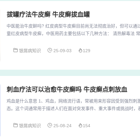
拔罐疗法牛皮癣 牛皮癣拔血罐
中医能治牛皮鲜吗? 红皮病型牛皮癣目前尚无法彻底治好，但可以通
童红皮病型牛皮癣，中医用药主要包括以下几种方法： 清热解毒法 
连、野菊花、黄柏、蒲公英等。 作用：这些药物服用后能够起到清热
癣的炎症和红肿症状。中医能够参与牛皮癣的治疗。具体来说：中医
银屑病知识
25-09-03
129
癣时，会通过望闻问切等诊断手段，根据患者的体质和病情，制定个
调理身体、缓解症状的目的。中医治疗牛皮癣的药主...
刺血疗法可以治愈牛皮癣吗 牛皮癣点刺放血
鸡血是什么意思 1、鸡血，网络流行语，常被用来形容因受到强烈刺
态。这个词通常用于描述人们在面对突发事件、重大事件或挑战时，
动力。详细解释 基本含义：鸡血一词的字面意思是鸡的血液，但在网
的情绪状态。2、“像打了鸡血”是一种形容一个人非常亢奋、过度兴
银屑病知识
25-08-24
154
味。以下是关于“打鸡血”这一说法的详细解释：来源：“打鸡血”这一说
行的一种名为“鸡血疗法”的保健术。...