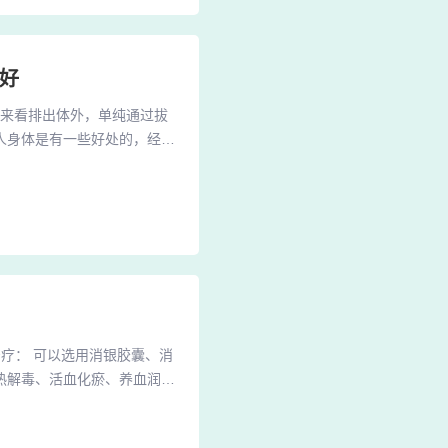
好
肤来看排出体外，单纯通过拔
人身体是有一些好处的，经常
家拔罐要适度，不要每天都
部位，而走罐则是利用介质在
过人体的耐受限度，走罐出来
疗： 可以选用消银胶囊、消
热解毒、活血化瘀、养血润燥
几种，根据病情轻重和类型有
药，如他克莫司乳膏配合达力