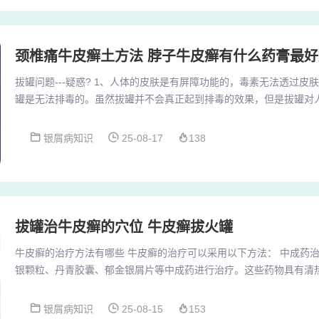
颈椎痛牛皮癣土方法 脖子牛皮癣有什么药膏最好
拔罐问题---疑惑? 1、人体的皮肤是有屏障功能的，毒素无法透过皮
罐是无法排毒的。虽然拔罐并不会真正起到排毒的效果，但是拔罐对
上火的朋友可以选择去拔罐，会对身体有一个比较好的缓解，但是大
去，那样会对皮肤造成损伤。2、拔罐就是定点把罐固定在身体某个
银屑病知识
25-08-17
138
身体上进行线性操作，走罐虽然有介质但是痛苦性极大，有时候会超
的印记不容易被人体代谢掉。而拔罐就不同了，如果...
拔罐治牛皮癣的穴位 牛皮癣拔火罐
牛皮癣的治疗方法有哪些 牛皮癣的治疗可以采用以下方法： 中成药治
银颗粒、丹青胶囊、郁金银屑片等中成药进行治疗。这些药物具有清
等功效，有助于改善牛皮癣的症状。牛皮癣的治疗方法主要包括以下
所不同： 外用药物治疗： 适用于轻型斑块型牛皮癣：主要使用外用
银屑病知识
25-08-15
153