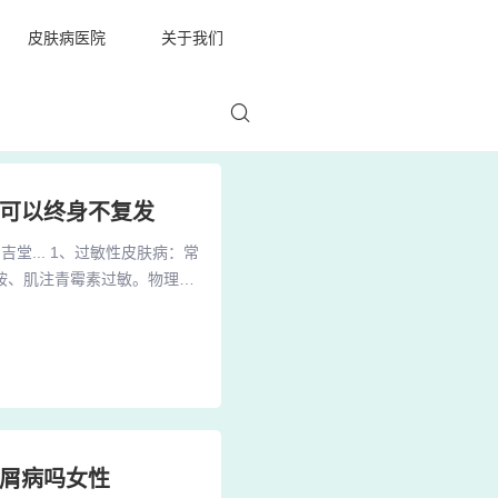
皮肤病医院
关于我们
是可以终身不复发
... 1、过敏性皮肤病：常
胺、肌注青霉素过敏。物理性
病：常见的有瘙痒症、神经性
皮癣）、单纯糠疹及玫瑰糠
用药物是轻中度牛皮癣的首选方
银屑病吗女性