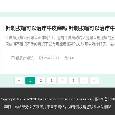
士软膏。头皮部位可使用达力士搽剂。 口服抗生素与外用药膏结合：
外用尤卓尔之类的药膏外，还需口服抗生素进行...
针刺拔罐可以治疗牛皮癣吗 针刺拔罐可以治疗
牛皮癣拔罐穴位可以止痒吗? 1、患有牛皮癣的病人是可以用拔罐的
果病情不是很严重的情况下就有可能用拔罐的方法可以治疗好了，这
竟牛皮癣是比较顽固的一种疾病之一。 牛皮癣的病人一定要注意与饮
适合吃的东西就是一些温和性的食品，因为温和性的食品不会刺激，
银屑病知识
25-08-03
160
好，根据你的描述，考虑牛皮癣患者主要是由于体内环境失调引起症
火罐恰好就有这样的作用，所以牛皮癣患者是可以拔罐...
‹‹
1
2
3
4
5
›
››
right © 2023-2030 henanlvxin.com All rights reserve |
豫ICP备140
声明：本站部分文字及图片来自于网络，如有侵权请您联系本站删除