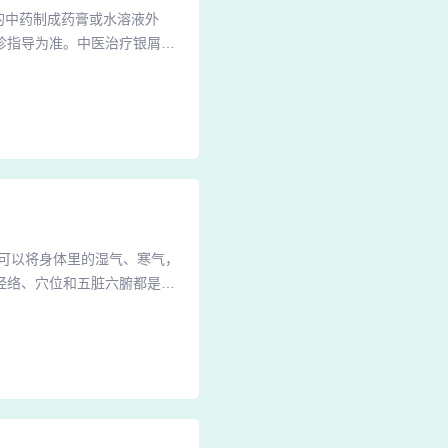
的中药制成药膏或水溶液外
诊指导为准。中医治疗银屑病
药。2、中医治疗“牛皮癣”的
服药的辨证施治 寻常型银屑
血、清热解毒；滋阴养血、活
罐，可以将身体里的湿气、寒气，
经络、穴位和五脏六腑都是相
骨经络，使得人体内部器官得
分布在足太阳膀胱经第一侧线
能，促进全身气血运行，是保