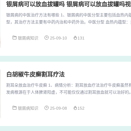
银屑病可以放血拔罐吗 银屑病可以放血拔罐吗视
银屑病的中医治疗方法有哪些 1、银屑病的中医分型主要包括血热内
型，其治疗方法主要有中药内治和中药外治。中医分型 血热内蕴型：
突然出现的大量鲜红色斑丘疹、红斑，皮疹迅速泛发全身，伴有剧烈
在中医理论指导下，选用中草药加工制成浴液，通过熏蒸洗浴人体外
银屑病知识
25-09-10
131
种方法可以使药物通过皮肤吸收，进入经络血脉，再分布全身，发挥其
医治疗银屑病不仅关注皮损本身，更注重调整脏腑...
白胡椒牛皮癣割耳疗法
割耳朵放血治疗牛皮癣 1、病情分析：割耳放血疗法治疗牛皮癣虽然
发病根源在于人体脾肾阳虚，不可能仅仅通过割耳放血就可以治好的
的伤口，一定要小心处理，不要因为护理不当，从而引起感染。2、
进行割耳放血，不服用任何药物，治疗前服用的治疗牛皮癣的药物全
银屑病知识
25-09-08
152
降压沟向上外平移至耳轮背面。出血量因病人年龄、体制而异。割耳
非常科学，建议患者慎重选择。耳朵的是人体的一个重...