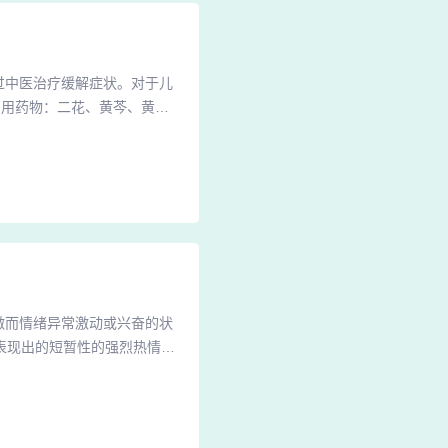
过中医治疗缓解症状。对于儿
常用药物：二花、黄芩、黄
解毒的作用，有助于缓解牛皮
药内服调理：中医在治疗牛皮
性化的中药内服方案，以达到
激而情绪异常激动或兴奋的状
表现出的短暂性的强烈热情和
络语境中，它常被用来比喻人
奋的状态的说法，带有嘲讽的意
法来源于20世纪60年代末流