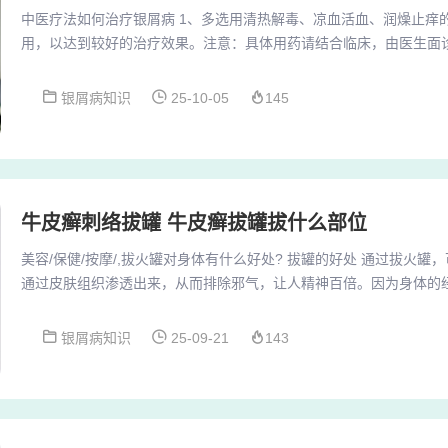
中医疗法如何治疗银屑病 1、多选用清热解毒、凉血活血、润燥止痒
用，以达到较好的治疗效果。注意：具体用药请结合临床，由医生面
需根据患者的具体病情和体质进行个性化治疗，因此不建议患者自行用
方法多样，且注重个体化治疗。以下是中医治疗银屑病的主要方式：内
银屑病知识
25-10-05
145
病：根据具体证候，如血热证、血燥证、血瘀证等，分别给予凉血活
血润肤；活血化瘀、除湿解毒等治疗方法。3、寻...
牛皮癣刺络拔罐 牛皮癣拔罐拔什么部位
美容/保健/按摩/,拔火罐对身体有什么好处? 拔罐的好处 通过拔火
通过皮肤组织渗透出来，从而排除邪气，让人精神百倍。因为身体的
连相通，所以通过外接的吸力，会刺激身体表面的穴位，进而通过筋
到相应的调理，让人气血畅通，强身健体。人体五脏六腑之背俞穴均
银屑病知识
25-09-21
143
上，在此条线上拔罐，可畅通五脏六腑之经气，调理五脏六腑生理功
健拔罐疗法的常用穴位。医学发现在背俞穴上...