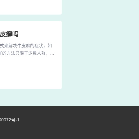
 适用于点滴型牛皮癣：除了
牛皮癣吗
方式来解决牛皮癣的症状，如
样的方法只限于少数人群，毕
食量要均衡，牛皮癣病人比较
牛皮癣病人患病处。2、你
状，皮肤表面出现疾病，而拔
00072号-1