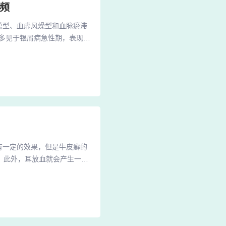
频
蕴型、血虚风燥型和血脉瘀滞
多见于银屑病急性期，表现为
瘙痒。2、中药熏蒸、药浴：
表来达到养生治病的目的。这
药理作用。整体治疗理念 中
有一定的效果，但是牛皮癣的
。此外，耳放血就会产生一定
割耳朵治疗牛皮癣方法为：只
部停服。划割部位相当于耳背
朵放血其实，在治疗上并不是