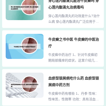
穿心莲内酯滴丸能治牛皮癣吗 穿
症状。在呼吸道感染中，通过减轻
状况。 血瘀体质者：对于因气虚导
心莲内酯滴丸治病毒吗
气道黏膜充血和炎症反应，辅助改
致的血瘀症状，如痛经，黄芪可以
善咽喉肿痛、痰黄稠黏等表现。现
穿心莲内酯滴丸的功效是什么?治什
帮助缓解。适合吃黄芪的人主要包
代研究显示，其对金黄色葡萄球
么病 穿心莲内酯滴丸广泛应用于多
括以下几类：气虚体质者。黄芪具
菌、...
种疾病的治疗，包括上呼吸道感
有补气固表的功效，对于经常感到
染、急性和慢性支气管炎、病毒性
疲倦、无力、气短等气虚症状的人
肺炎、扁桃体炎以及咽喉炎等。对
牛皮癣之书中医 牛皮癣的中医治
群特别适宜。解释：黄芪是一种中
于急性胃炎、肠炎和细菌性痢疾，
药材，对于气虚体质的人群有很好
疗
该药物也显示出一定的疗效。这些
的调理作用。黄芪具有多种功效，
牛皮癣中药治疗 1、针对牛皮癣初
病症往往由细菌或病毒感染引起，
其中之一是辅助降低血压，适合高
期局部瘙痒的症状，这里介绍几则
穿心莲内酯滴丸能够帮助缓解症
血压患者食用。 黄芪对血...
有效的中药止痒药方。 取杏仁15
状，缩短病程。穿心莲内酯滴丸主
克，与米醋250毫升混合加热。先用
要功效为清热解毒、抗菌消炎是中
温水洗净患处，再趁热洗搽患处，
血瘀型银屑病吃什么药 血瘀型银
成类的药物，主要用于治疗上呼吸
每日一次，连用2至3次。间隔2天后
道感染所引起的喉咙疼，主要的用
屑病中药方剂
可重复使用此方法。 苦参15克，艾
法、用量需要在医生的指导下服
牛皮癣中药有哪些 1、丹参 性味：
叶10克煎水。滤取药液待温后浸洗
用，目前的不良反应不明，注意事
性味苦，性微寒 功效：具有活血祛
患部，每日一剂，药液分两次使
项是在用药期间禁烟、酒，禁食辛
瘀、通经止痛、清心除烦、凉血消
用。2、何首乌：功效：补肝益肾、