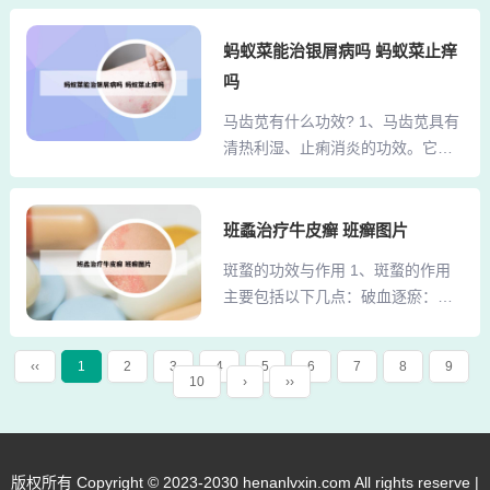
辣...
痈的功效 秋冬季节人体血液循环不
养血祛风。作用：何首乌能够滋补
畅，丹参能有效改善皮肤微循环，
蚂蚁菜能治银屑病吗 蚂蚁菜止痒
肝肾，养血祛风，有助于改善血燥
增加皮肤的血流量，从而加速皮损
型牛皮癣引起的皮肤干燥和瘙痒。
吗
的修复。2、对于中医的牛皮癣：
鸡血藤：功效：补血活血、舒筋通
马齿苋有什么功效? 1、马齿苋具有
清热凉血类中药：紫草、白花蛇舌
络。作用：鸡血藤能够补血活血，
清热利湿、止痢消炎的功效。它对
草、紫花地丁、紫贝天葵、蒲公英
舒筋通络，有...
痢疾杆菌、大肠杆菌等多种细菌有
等，这些中药有助于清热凉血，缓
强力抑制作用，被誉为“天然抗生
解神经性皮炎的症状。 润肤类中
素”。因此，马齿苋泡水可以帮助身
班蟊治疗牛皮癣 班癣图片
药：黄精、当归、甘草等，这些中
体抵抗细菌感染，促进炎症消退。
药可以用于外敷或内服，以润肤止
斑蝥的功效与作用 1、斑蝥的作用
降血压 马齿苋中含有丰富的钾盐，
痒，改善皮肤干燥的症状。3、牛皮
主要包括以下几点：破血逐瘀：斑
高钾饮食有助于降低血压。2、马齿
癣的中药治疗主要分为血热、血燥
蝥辛热，归肝经，具有破血通经、
苋是一种常用的清热解毒药物，其
以及血瘀三种证型，...
散结的功效，可用于治疗血瘀导致
药性酸、寒，归属于肝经和大肠
‹‹
1
2
3
4
5
6
7
8
9
的闭经等症状。常配伍桃仁、大黄
10
›
››
经。它拥有清热解毒、凉血止血和
等药物以增强疗效。攻毒蚀疮：斑
止痢的功效。对于热毒血痢，马齿
蝥以毒攻毒，可用于治疗痈疽肿硬
苋因其寒凉的性质，可以清热解
不破、顽固性癣病等。可通过研末
毒，同时其质滑、酸能收敛的特
外敷或与蒜捣烂外敷的方式，达到
版权所有 Copyright © 2023-2030 henanlvxin.com All rights reserve |
性，使其能入大肠经，发挥凉血止