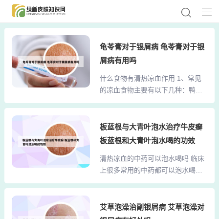
龟苓膏对于银屑病 龟苓膏对于银
屑病有用吗
什么食物有清热凉血作用 1、常见
的凉血食物主要有以下几种：鸭
肉：性凉，归肾经，对阴虚内热引
起的盗汗、颧红、口干欲饮、小便
短黄等症状有调理作用。其营养成
板蓝根与大青叶泡水治疗牛皮癣
分可调节体内阴阳平衡，缓解血热
板蓝根和大青叶泡水喝的功效
症状，适合血热体质者适量食用。
清热凉血的中药可以泡水喝吗 临床
冬瓜：性寒，具有清热利湿的功
上很多常用的中药都可以泡水喝，
效。2、除了水果，绿豆和柿饼也是
除了金石类的药物或有毒的药物等
凉血的理想选择。绿豆具有清热解
不适合泡水喝外，大多数中药都可
毒、消暑止渴的功效，在炎炎夏日
以泡水喝。其中清热凉血的中药，
艾草泡澡治副银屑病 艾草泡澡对
里尤其适用。而柿饼则能清热润
比如生地、紫草、丹皮、玄参、板