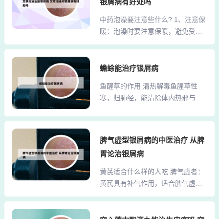
肺、生津止渴，同样有助于缓解血
银屑病有好处吗
蓝根、大青叶等都可以泡水喝，质
热症状。值得一提的是，丝瓜也是
中药泡澡要注意些什么? 1、注意保
地比较柔软，药物的有效成分能够
一种对凉血有益的食物。丝瓜具有
暖：泡澡时要注意保暖，避免受
释放到水中，具有一定的治疗效
清热化痰、凉血解毒的作用，常食
寒、风吹，防止感冒。时间选择：
果。清热凉血的中药可以泡水喝。
可...
饭前饭后30分钟内不宜泡澡，空腹
以下是对此问题的详细解 可泡水喝
泡澡易导致虚弱晕倒，饱腹泡澡会
蟾蜍能治疗银屑病
的清热凉血中药： 生地、紫草、丹
影响消化。皮肤过敏处理：泡澡过
皮、玄参、板蓝根、大青叶等清热
鱼醒草的作用 清热解毒鱼腥草性
程中发现有皮肤过敏现象，宜停止
凉血的中药，由于其质地柔软，药
寒，归肺经，能清除体内热邪与毒
治疗，或是更换治疗方子。若有皮
物的有效成分能够较好地释放到水
素，适用于热毒壅盛引发的病症。
肤破损现象，可根据病情选用适合
中，因此可以泡水喝。 泡水...
其核心作用是缓解肺热咳嗽，通过
的用药方法。2、中药泡澡养生要注
清除肺经热邪，减轻咳嗽、痰黄等
意有水的温度不能过高，一般可以
脾气虚型银屑病的中医治疗 从脾
症状。现代研究显示，鱼腥草含挥
保持在30度左右。中药泡澡的时候
胃论治银屑病
发油、黄酮类成分，具有抗炎、抗
必须要调节好水的温度，水的温度
菌作用，可辅助治疗呼吸道感染。
黄芪适合什么样的人吃 脾气虚者：
如果过高的情况下，就有可能会导
清热解毒鱼腥草性微寒，归肺经，
黄芪具有补气作用，适合脾气虚症
致体内的氧气耗损比较大，而且还
能清解肺热。其活性成分（如挥发
状如神疲乏力、食少便溏的人群食
会造成局部缺氧的状态。...
油、黄酮类）可抑制炎症因子释
用。 糖尿病患者：黄芪有助于改善
放，缓解肺热引起的咳嗽、发热等
糖尿病患者常见的浮肿和面色不佳