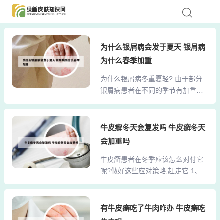
为什么银屑病会发于夏天 银屑病
为什么春季加重
为什么银屑病冬重夏轻? 由于部分
银屑病患者在不同的季节有加重、
反复或缓解消退的自然规律，有人
又将秋冬寒冷季节发病加重或复
发，夏季减轻或消退者称为冬季型
牛皮癣冬天会复发吗 牛皮癣冬天
银屑病。在冬季减轻或消失而夏季
会加重吗
加重或复发者称为夏季型银屑病。
牛皮癣患者在冬季应该怎么对付它
研究发现，银屑病开始发病于春季
呢?做好这些应对策略,赶走它 1、保
者最多，其次夏季、冬季、秋季。
持充足睡眠 冬季夜长日短，牛皮癣
牛皮癣冬重夏轻的原因：夏天天气
患者应保证充足睡眠，避免熬夜和
炎热，饮水较多，此时肌肤腠理开
过度疲劳。适当锻炼身体，增强体
有牛皮癣吃了牛肉咋办 牛皮癣吃
泄，体内的有害物质可以伴随汗液
质，提高机体免疫力，有助于减轻