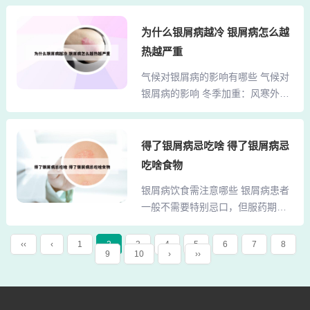
物...
些食物可能加重病情，导致皮疹增
瘀作用，可能会刺激皮损增长，因
多和瘙痒加剧。增加高蛋白优质食
为什么银屑病越冷 银屑病怎么越
此银屑病患者必须避免饮酒。3、银
物：由于银屑病患者常伴随大量脱
屑病患者应避免食用牛肉、羊肉和
热越严重
屑，导致蛋白质丢失，建议多食用
鱼类等食物，因为这些食物可能会
气候对银屑病的影响有哪些 气候对
牛奶、鸡蛋、瘦猪肉、蛋白粉等高
加重皮肤症状，导致皮损扩大和脱
银屑病的影响 冬季加重：风寒外
蛋白优质食物，有助于补充身体所
屑加速。 酒精是银屑病患...
束：中医认为，冬季气候寒冷，风
需营养，缓解四肢肿胀等症状。少
寒之邪易于侵袭人体，外束肌表，
吃辛辣、刺激食物：辛辣食物可能
导致内热郁闭。这种内热无法外
得了银屑病忌吃啥 得了银屑病忌
加重皮肤炎症，导致银屑病病情加
散，加剧了银屑病的症状。内热郁
重，因此应尽量避免食用辣椒、花
吃啥食物
闭：冬季寒冷使人体毛孔闭塞，内
椒、姜、蒜等辛辣食物。少喝酒：
银屑病饮食需注意哪些 银屑病患者
热无法排出，如同房间门窗紧闭，
酒精对皮肤有较强的刺激性，可能
一般不需要特别忌口，但服药期间
内热更加严重，促使银屑病在冬季
诱发或加重银屑病症状，因此银
应避免烟酒和辛辣食物。以下是具
加重。冬季加重：由于冬季气候寒
屑...
体的注意事项：无需特别忌口：银
冷干燥，皮肤容易失去水分，导致
‹‹
‹
1
2
3
4
5
6
7
8
9
10
›
››
屑病并非过敏性疾病，因此一般情
皮肤屏障功能受损，进而可能加重
况下不需要严格忌口。没有充分证
银屑病的症状。因此，大部分患者
据表明海鲜类食物和牛羊肉会加重
在冬季会经历病情加重的情况。夏
银屑病皮损。服药期间需避免：烟
季相对较轻：相比之下，夏季气候