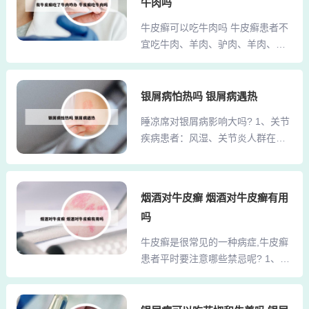
排出体外，不会引起体内垃圾的堆
牛肉吗
牛皮癣症状。注意生活日常护理 冬
积，这些诱发因素被消灭以后，牛
牛皮癣可以吃牛肉吗 牛皮癣患者不
季皮肤干燥，牛皮癣患者应避免搔
皮癣加重和复发的几率下降许多；
宜吃牛肉、羊肉、驴肉、羊肉、狗
抓和人为剥离皮屑，以免造成局部
夏季是火季，可以使心脏的主血
肉、鸡鸭肉、鸽子肉、鸟肉等肉
皮肤感染。可以外涂保湿剂以保护
脉...
食，这些腥荤发物吃了后会影响牛
皮肤，缓解皮肤干燥和瘙痒。2、寻
皮癣的治疗。还有各种海鲜制品比
银屑病怕热吗 银屑病遇热
求专业医疗帮助 就医选择：患者应
如鱼、虾、蟹，以及热性鱼比如黄
选择正规医疗机构进行诊断和治
睡凉席对银屑病影响大吗? 1、关节
鳝、泥鳅、草鱼等也不宜食用，以
疗，避免盲目相信偏方或非法医疗
疾病患者：风湿、关节炎人群在湿
免引起皮肤过敏，加重病情。 建议
机构。专业医生会根据患者的具体
度较高的季节使用凉席，可能加重
肉类主要以猪瘦肉为主，同时可以
情况制定个性化的治...
关节僵痛，竹席过凉的触感甚至可
吃些鸡蛋补充人体所需的蛋白质。
能诱发肌肉痉挛。 皮肤脆弱群体：
牛皮癣患者不小心吃了牛肉，一般
烟酒对牛皮癣 烟酒对牛皮癣有用
湿疹患者出汗后凉席缝隙易积汗刺
不会直接导致病情加重。但牛皮癣
吗
激患处，银屑病鳞屑可能卡入竹片
患者在饮食方面确实需要特别注
间隙造成二次感染，凉席毛刺对烧
牛皮癣是很常见的一种病症,牛皮癣
意，以下是详细分析：牛肉与牛皮
伤恢复期皮肤特别危险。2、皮肤敏
患者平时要注意哪些禁忌呢? 1、不
癣的关系：虽然牛皮癣患者吃牛肉
感患者 湿疹、荨麻疹患者接触草席
要抽烟喝酒。不要焦虑、生气，注
不会立即导致病情加重，但牛肉
可能因螨虫滋生加重瘙痒，竹纤维
意心情愉快。保持清淡饮食。辛辣
属...
接缝处的毛刺会磨损银屑病患处。
的食物牛皮癣患者要尽量少吃，鱼