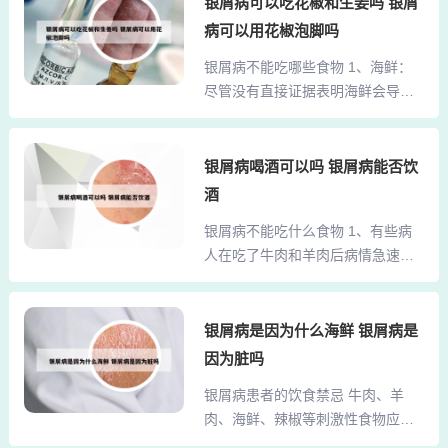
银屑病可以吃花椒和生姜吗 银屑
建议选择水洗牛皮席或经过高温碳
虾类水产品或海鲜应慎食，烟酒对
病可以用花椒泡脚吗
化的亚麻席，日常配合除螨仪每周
牛皮癣患者无益，牛羊肉、肥肉也
清洁。 腰椎病患者 过硬的藤席会改
银屑病不能吃哪些食物 1、海鲜：
会加重牛皮癣病情，牛皮癣早期要
变脊柱生理曲度，...
尽管没有直接证据表明海鲜会导致
及时的治疗才重要，以防病情恶
银屑病，但某些人可能对海鲜过
化。牛皮癣的病人在吃糖的时候也
敏，这可能触发或加重症状。如果
不能吃的太多，不然对自己的身体
怀疑海鲜可能引发症状，应避免食
银屑病喝酒可以吗 银屑病能否饮
是十分不好的。2、其次，饮食的调
用。某些水果和蔬菜：如草莓、番
整也是关键。患者应当保持饮食的
酒
茄、土豆等含有高浓度生物碱的食
合理化，不挑食、不偏食，同时忌
银屑病不能吃什么食物 1、有些病
物，可能对某些银屑病患者造成皮
烟、忌酒。建议多食用豆类、粗
人在吃了牛肉和羊肉后病情急速恶
肤刺激，引发或加重症状。2、银屑
粮、新鲜蔬菜和水果等食品，...
化，不适合吃牛肉和羊肉，有些病
病患者在饮食上应避免以下食物：
人即使不吃牛肉和羊肉，病情也可
辛辣刺激的食物：如辣椒、花椒、
能会变严重的。2、银屑病不能吃的
银屑病是因为什么海鲜 银屑病是
姜、蒜等，这些食物可能刺激皮
食物主要包括以下几类：发物：如
肤，加重病情。鱼虾等海鲜类：海
因为脏吗
牛肉、羊肉、鱼、虾等，这些食物
鲜类食物容易引发过敏反应，对于
银屑病患者的饮食禁忌 牛肉、羊
可能会对皮肤造成不利影响，甚至
银屑病患者来说，可能诱发或加重
肉、海鲜、辣椒等刺激性食物应避
可能导致银屑病面积扩大，脱屑加
皮损。肥肉和动物油：高脂肪食
免摄入，特别是在病情急性期，这
速。酒精：酒精具有强烈的活血化