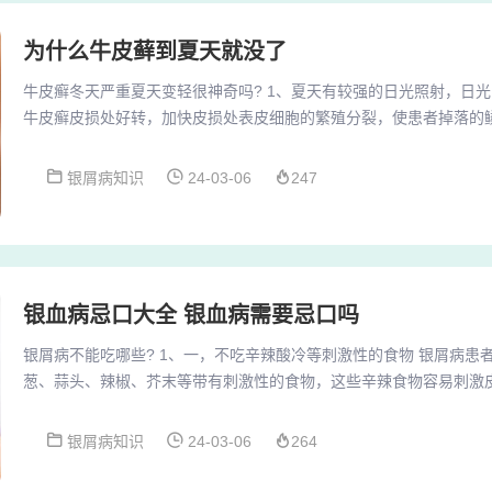
为什么牛皮藓到夏天就没了
牛皮癣冬天严重夏天变轻很神奇吗? 1、夏天有较强的日光照射，日
牛皮癣皮损处好转，加快皮损处表皮细胞的繁殖分裂，使患者掉落的
2、由于夏天温度高，人比较容易出汗，所以洗澡的次数相对比较多
面鳞屑，促进血液循环，使牛皮癣的症状减轻。3、你患有牛皮癣，
银屑病知识
24-03-06
247
这大概和冬天空气比较寒冷干燥，皮肤免疫力比较低引起的。4、spa
的季节性规律，夏季时症状会减轻或者完全消失，...
银血病忌口大全 银血病需要忌口吗
银屑病不能吃哪些? 1、一，不吃辛辣酸冷等刺激性的食物 银屑病患
葱、蒜头、辣椒、芥末等带有刺激性的食物，这些辛辣食物容易刺激
重。2、银屑病什么东西不能吃 应忌食烟酒辣椒、羊肉、鱼虾海鲜等辛腥发散的温热之品。酒的主
要成分为乙醇，乙醇对机体的破坏作用为老化细胞，精气外泄，精神
银屑病知识
24-03-06
264
病，而且酒精对肝肾毒性很大。3、银屑病病人要避免吃辛辣刺激的
花椒，大料等食物。一些油炸的食品容易产生上火的...