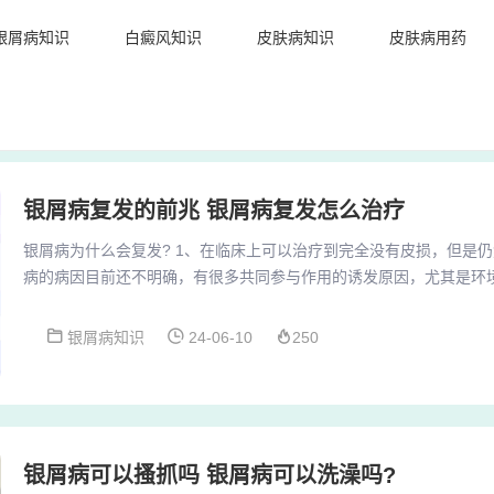
银屑病知识
白癜风知识
皮肤病知识
皮肤病用药
银屑病复发的前兆 银屑病复发怎么治疗
银屑病为什么会复发? 1、在临床上可以治疗到完全没有皮损，但是
病的病因目前还不明确，有很多共同参与作用的诱发原因，尤其是环
张、外伤、手术、妊娠、吸烟、酗酒、药物等，都有可能会诱发银屑
2、银屑病的复发同银屑病的发病一样，都会有很多因素的影响，如
银屑病知识
24-06-10
250
也是最容易引起银屑病的复发的，有的患者在感冒或上呼吸道感染之
用抗生素治疗感染有助于病情的缓解或临床痊愈。3、临...
银屑病可以搔抓吗 银屑病可以洗澡吗?