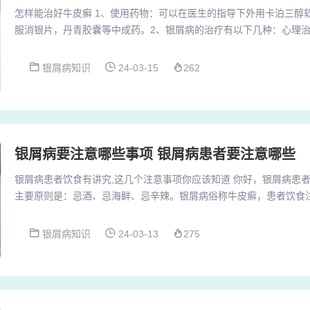
怎样能治好牛皮癣 1、使用药物：可以在医生的指导下外用卡泊三醇
服消银片，丹青胶囊等中成药。2、银屑病的治疗有以下几种：心理
分析诱因和加重的因素，提高患者自我保护能力。3、方法一：焦油
油、糠馏油、黑豆馏油等，浓度一般为5%，使用方法为常规外涂、
银屑病知识
24-03-15
262
慢性稳定性牛皮癣、头皮牛皮癣及掌跖牛皮癣效果最好。4、局部治
第一步，一般包括外用药膏、乳液、霜、喷雾等，这些药...
银屑病要注意哪些事项 银屑病患者要注意哪些
银屑病患者饮食有讲究,这几个注意事项你应该知道 你好，银屑病患
主要原则是：忌酒、忌海鲜、忌辛辣。银屑病俗称牛皮癣，患者饮食
则是：忌酒、忌海鲜、忌辛辣。避免搔抓，加重皮损面积扩大；避免
和海产品等；避免滥用药物治疗。银屑病饮食注意一“忌鱼腥”是否有
银屑病知识
24-03-13
275
对银屑病有利，并且有治疗作用，但吃了鱼却会加重病情，这要辨证
油。日常饮食引起或加重银屑病的事情常常发生，建议...