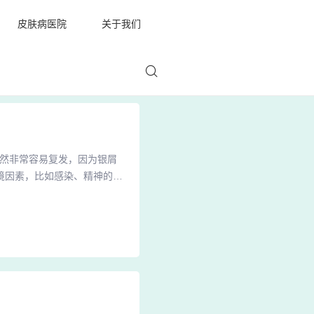
皮肤病医院
关于我们
仍然非常容易复发，因为银屑
境因素，比如感染、精神的紧
病的复发或者病情的波动。
感染、外伤等因素，这些因素
后病情会明显加重，而临床上