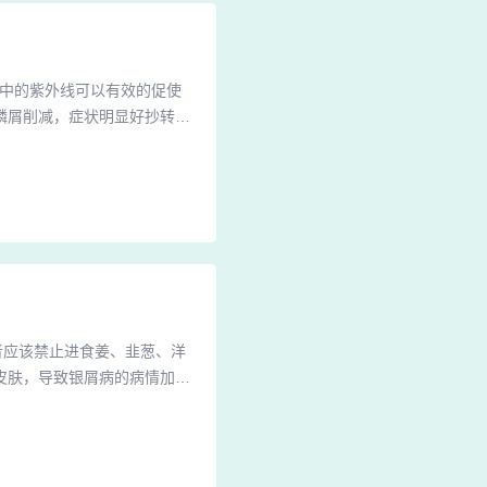
光中的紫外线可以有效的促使
鳞屑削减，症状明显好抄转。
一些，可以及时软化和清除表
冬天的时候症状比夏天严重，
n您好，牛皮癣具有冬重夏轻
者应该禁止进食姜、韭葱、洋
皮肤，导致银屑病的病情加
失常。饮酒不但可以加重本
食物，也不要吃一些腌制品和