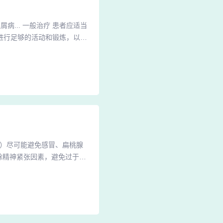
病... 一般治疗 患者应适当
进行足够的活动和锻炼，以保
性疼痛效果显著。指导意见：
医中药的治疗，不建议用西医
只因久病不愈，免疫力低下合
1）尽可能避免感冒、扁桃腺
除精神紧张因素，避免过于疲
宜清淡，忌厚味辛辣之品，避
紧张、过度疲劳，生活、工
心健康。3、患有牛皮癣，平