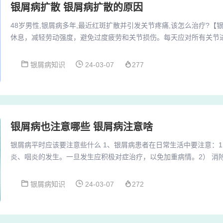
银屑病扩散 银屑病扩散的原因
48岁男性,银屑病多年,最近红斑扩散并引发关节疼痛,该怎么治疗?【银屑
休息，减轻劳动强度，避免过度疲劳和关节损伤。每天应对所有关节
持和增进关节功能非激素类抗炎 这类药物消炎作用较强，对消除炎症
如果病情还是处于发展期的话还是建议根据您的个人的情况，采用中
银屑病知识
24-03-07
277
激素治疗。一般的时候需要几个月的时间，这样的话降低复发几率。
并症，在祖国的医学方面为消耗性疾病...
银屑病也注意哪些 银屑病注意啥
银屑病平时应该要注意些什么 1、银屑病患者在日常生活中要注意：
炎、咽炎的发生。一旦发生应积极对症治疗，以免加重病情。2） 消
劳，注意休息。 3）、 居住条件要干爽、通风、便于洗浴。2、饮食
免易致敏和刺激的食物，如鱼虾、浓茶、咖啡、酒类等。应避免精神
银屑病知识
24-03-07
272
作、学习节奏不可太快，应适当松驰，可参加一些体育运动以促进身
时生活要注意，不吃辛辣食物，不吃海鲜类食物，...