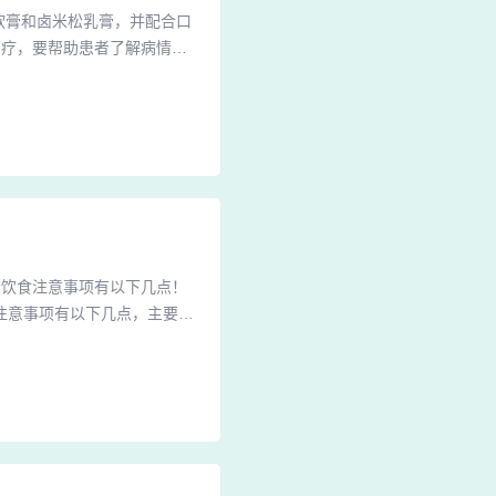
软膏和卤米松乳膏，并配合口
治疗，要帮助患者了解病情，
制剂常用的有煤焦油、松馏
封包及联合其他药物治疗。对
疗：局部治疗是治疗牛皮癣的
者饮食注意事项有以下几点！
注意事项有以下几点，主要原
刺激较强的食物例如辣椒烟酒
道理？虽然有学者已证明鱼油
地看这个问题，鱼不等于鱼