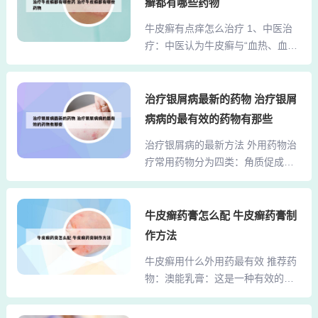
择中效、强效或者超强效的糖皮质
癣都有哪些药物
与防复发建议如下：药物治疗：斯
激素药膏，依据病情严重程度和医
牛皮癣有点痒怎么治疗 1、中医治
汀可林等药物可以在一定程度上控
生建议来选择。作用：糖皮质激素
疗：中医认为牛皮癣与“血热、血
制牛皮癣的症状并减少复发，但需
类药膏能够有效缓解神经...
瘀、血虚”相关，可采用清热凉血中
在医生指导下使用。初期牛皮癣通
药（如生地、丹参）、针灸或拔罐
常可以治好，但治疗效果因人而
调节气血，需由专业中医师辨证施
治疗银屑病最新的药物 治疗银屑
异。初期牛皮癣因症状较轻、皮肤
治。日常注意事项 避免搔抓：搔抓
病变范围较小，积极治疗可取得较
病病的最有效的药物有那些
会破坏皮肤屏障，加重炎症甚至继
好效果。此时皮肤屏障功能尚未严
治疗银屑病的最新方法 外用药物治
发感染。可通过冷敷（4℃左右湿毛
重受损，炎症反应相对局限，及时
疗常用药物分为四类：角质促成
巾）或轻拍患处缓解瘙痒。2、外用
干预能有效控制病情发展，甚至
剂：如卡泊三醇、他卡西醇，通过
药物：角质促成剂（如煤焦油）促
达...
调节皮肤细胞分化改善鳞屑症状。
进皮肤正常角化，减少鳞屑；角质
角质松解剂：尿素、水杨酸可软化
牛皮癣药膏怎么配 牛皮癣药膏制
松解剂（如水杨酸）软化并去除厚
并去除厚重鳞屑，增强其他药物渗
层鳞屑；糖皮质激素短期使用可快
作方法
透性。糖皮质激素：糠酸莫米松、
速抗炎止痒，但需警惕长期副作用
牛皮癣用什么外用药最有效 推荐药
丁酸氢化可的松等能快速缓解炎症
（如皮肤萎缩）；维生素D3类似物
物：澳能乳膏：这是一种有效的外
与瘙痒，但需避免长期使用以防皮
（如卡泊三醇）调节...
用药，可用于治疗牛皮癣，能够减
肤萎缩。窄波UVB：适用于斑块状
轻症状并促进皮肤恢复。吡硫翁锌
银屑病，通过特定波长紫外线抑制