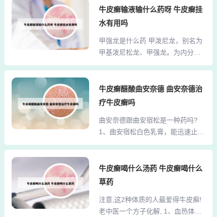
气雾剂：该药物同样适用于牛皮癣
牛皮癣输液输什么药呀 牛皮癣挂
皮肤细胞过度增殖，需定期治疗并
的治疗，具有抗菌、抗炎作用，有
注意防晒。光化学疗法（PUVA）：
水有用吗
助于改善皮肤状况。牛皮癣又就银
结合口服或外用光敏剂（如补骨脂
甲强龙是什么药 甲泼尼龙，别名为
屑病，属于慢性炎症性皮肤病，目
素）与UVA照射，疗效较强，但可
甲基泼尼松龙、甲强龙。为内分泌
前没有根治的药物，治疗可以好
能增加皮肤癌风险，需严...
系统药物中的肾上腺皮质激素类药
转，小面积选用外用药，如糖皮质
中效合成品。白色或几乎白色的结
激素类药膏，卡泊三醇软膏，蒽
晶性粉末，无臭，初无味而后苦。
牛皮癣醋酸曲安奈德 曲安奈德治
林，他克莫司乳膏，皮损面积大可
溶于无水乙醇和氯仿，几乎不溶于
以选用口服药，甲氨蝶呤片，雷公
疗牛皮癣吗
水。甲强龙作为一种中效糖皮质激
藤，维A酸类等药物。平时饮食注意
曲安奈德跟曲安宿松是一种药吗?
素，其抗炎作用尤为突出，强度是
辛辣食物少吃。外用药物治疗根据
1、曲安宿松白色乳膏，能迅速止
可的松的七倍。这种药物在医疗急
皮损特点选择不同作用机制的药
痒，消除厚皮，治愈裂伤，不污染
救中扮演着重要角色，尤其适用于
物...
衣着，容易清洗。外用，一日1-3次
处理危重疾病。此外，甲强龙还广
涂患处，并轻轻搓揉。用途： 肾上
牛皮癣喝什么汤药 牛皮癣喝什么
泛应用于风湿性疾病的治疗，以及
腺皮质激素类药，用于神经性皮
肾盂肾炎的干预。在癌症化疗过程
草药
炎、接触性皮炎、脂溢性皮炎、湿
中，它能够有效防止恶心呕吐等不
注意,这2种体质的人最爱得牛皮癣!
疹、皮肤和粘膜瘙痒、牛皮癣、盘
良反应的发生。甲强龙（Solu-Medr
老中医一个方子化解, 1、血热体质
状红斑狼疮、扁平苔癣、皲裂。2、
ol）是一种肾上腺...