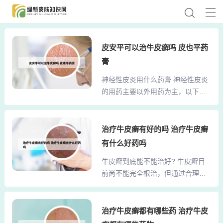
皮安平可以治牛皮癣吗 皮也平药
膏
神经性皮炎用什么药膏 神经性皮炎
的用药主要以外用药为主，以下是
推荐的药膏类型： 润肤乳液 作用：
润肤乳液可缓解皮肤刺激和瘙痒，
作为辅助治疗手段。 糖皮质激素类
治疗牛皮癣有好的吗 治疗牛皮癣
软膏 适用情况：对于较厚的皮疹，
有什么好药吗
可使用较强效的糖皮质激素，如卤
牛皮癣到底能不能治好? 牛皮癣目
米松、曲安奈德、哈西奈德或糠酸
前尚不能完全根治，但通过合理治
莫米松等。神经性皮炎治疗时首选
疗和日常保养可以很大限度地防止
的药膏是含有糖皮质激素类的药
复发。目前没有一种药物能保证牛
膏。以下是具体推荐及说明：糖皮
皮癣永不复发，但斯汀可林等药物
治疗牛皮癣都有哪些药 治疗牛皮
质激素类药膏：选择类型：可以选
可以在一定程度上防治复发。治疗