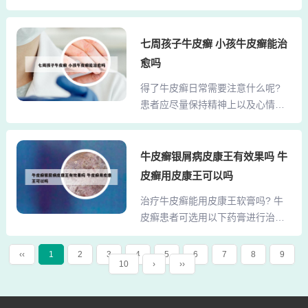
与牛皮癣 血热体质的形成，往往与
复方醋酸曲安奈德是激素类外用
长期熬夜、嗜辛辣食物、急躁易怒
药，复方醋酸曲安奈德溶液为肾上
等不良习惯有关。这些习惯容易导
七周孩子牛皮癣 小孩牛皮癣能治
腺糖皮质类固醇激素药，又名醋酸
致体内阳气过盛，热邪内生。在血
曲安缩松，去炎舒松、确炎舒松、
愈吗
热状态下，皮肤的气血循环会紊
曲安缩松作用与去炎松相似，属于
得了牛皮癣日常需要注意什么呢?
乱，为牛皮癣的滋生创造了条件。
中强效糖皮质类固醇激素，其抗炎
患者应尽量保持精神上以及心情上
因此，对于这类人群，调整生活习
和抗过敏作用比较强而且持...
的放松，避免过于紧张、抑郁、焦
惯，避免熬夜，减少辛辣食物摄
躁等不良情绪的发生。这些不良情
入，保持情绪稳定，是预防牛皮癣
绪可能引发或加重牛皮癣的病情。
牛皮癣银屑病皮康王有效果吗 牛
的重要措施。2、我和你差不多，我
稳定情绪：通过适当的心理调节和
在耳朵上，有两个方子，一个是外
皮癣用皮康王可以吗
放松技巧，如深呼吸、冥想等，可
用的，我劝你还是去老中医看一下
治疗牛皮癣能用皮康王软膏吗? 牛
以帮助患者稳定情绪，减少牛皮癣
体质，中药也不能乱吃。药方用
皮癣患者可选用以下药膏进行治
复发的风险。注意食物过敏：部分
药；乌梢蛇、生地、川芎、...
疗：皮炎平：这是一种常用的外用
儿童牛皮癣患者可能对某些食物过
药膏，具有抗炎、抗过敏的作用，
敏，如牛奶、鸡蛋、花生等。家长
‹‹
1
2
3
4
5
6
7
8
9
10
›
››
可以缓解牛皮癣引起的皮肤炎症和
应注意观察孩子的饮食反应，如有
瘙痒。皮康王：该药膏含有抗真菌
过敏症状应及时就医。综上所述，
成分，同时也具有抗炎作用，适用
儿童牛皮癣患者在日常饮食中应以