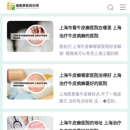
上海市看牛皮癣医院在哪里 上海
治疗牛皮病癣的医院
朋友们,上海牛皮癣哪家医院好求解
答! 银屑病可以考虑上海江城的顾昌
林，是当地著名的单位，每个人都
认真负责，根本不是小单位能比的°
牛皮癣的进行期，是牛皮癣疾病急
上海牛皮癣哪家医院治得好 上海
性发展的时候，会有很多新的皮损
治疗牛皮病癣最好的医院
状态出现，并且有泛发的时趋势，
上海那里看牛皮癣好点,开了一瓶皮
如果患者在此时没有及时的控制病
康王,当时有点好转,没... ◆您好，牛
情，很有可能导致新的皮损出现。
皮癣是一种比较多见的慢性炎症性
使病情扩散。治病一定要及时，最
皮肤病，表现在肌肤上是鳞屑性红
好去正规医院就医，可以的话就去
斑，伴有轻微瘙痒的症状，如冶疗
上海牛皮癣医院的地址 上海治疗
上海申江医院牛皮癣治疗中心试试
不及时或用药不当，都有可能促使