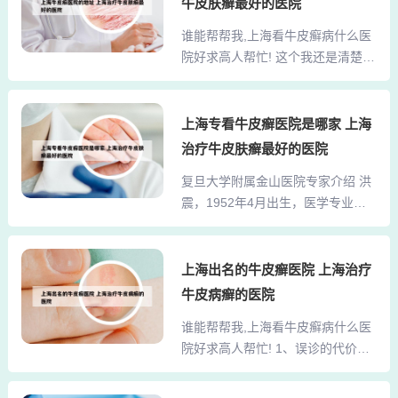
吧，中心地址：地址：上海市闸北
牛皮肤癣最好的医院
皮损蔓延，病情发展更为严重。患
区沪太路1238号。我感觉上海申江
谁能帮帮我,上海看牛皮癣病什么医
者要控制病因，根据自身的病症和
医院挺好的 ，申江的专家服务很
院好求高人帮忙! 这个我还是清楚
体质合理配伍中药进行对症冶疗。
好。申江医院的皮肤...
的，牛皮癣医院就去上海江城医院
皮康王属于强性激素用药，短期内
吧，我觉得还可以 关于这个问题我
可以使用，有见效快的特点，但是
还是了解一点的哦。你先不要苦
上海专看牛皮癣医院是哪家 上海
远期效果往往不太理想，如过度使
恼，牛皮癣是一种常见的慢性皮肤
用会形成激素依赖性皮炎，牛皮癣
治疗牛皮肤癣最好的医院
病，其特征是在红斑上反复出现多
的症状会更加不好控制。皮康王又
复旦大学附属金山医院专家介绍 洪
层银白色干燥鳞屑，剥去鳞屑有明
名复方酮康唑软膏，药理作用为抗
震，1952年4月出生，医学专业出
显的出血点。银屑病可以考虑上海
真菌药，丙酸氯倍他...
身，1980年毕业于上海医科大学。
江城的顾昌林，是当地著名的单
他担任复旦大学附属华山医院的副
位，每个人都认真负责，根本不是
院长，同时也是复旦大学附属金山
上海出名的牛皮癣医院 上海治疗
小单位能比的°牛皮癣的进行期，是
医院的院长。作为神经内科专家，
牛皮癣疾病急性发展的时候，会有
牛皮病癣的医院
洪院长拥有20多年的临床经验，已
很多新的皮损状态出现，并且有泛
谁能帮帮我,上海看牛皮癣病什么医
发表160多篇国际和国家级期刊论
发的时趋势，如果患者在此时没有
院好求高人帮忙! 1、误诊的代价是
文，参与了《神经系统疾病基础与
及时的控制病情，很有可能导...
沉重的，它可能剥夺你的幸福和健
临床》等多部医学著作的编写。洪
康。我愿意分享一家备受我朋友信
震先生在学术和医疗领域拥有广泛