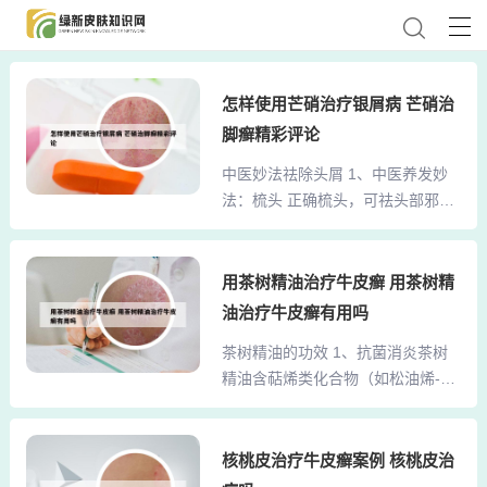
怎样使用芒硝治疗银屑病 芒硝治
脚癣精彩评论
中医妙法祛除头屑 1、中医养发妙
法：梳头 正确梳头，可祛头部邪
气，助睡眠，去头屑，清醒头脑，
改善头重如裹、发白、发油、脱发
等及睡眠难或睡眠质量差等情况。
用茶树精油治疗牛皮癣 用茶树精
选取桃木梳梳头一把，在起床时、
油治疗牛皮癣有用吗
临睡之时，按图示的线路自由组
茶树精油的功效 1、抗菌消炎茶树
合，每处二十一遍到四十九遍不等
精油含萜烯类化合物（如松油烯-4-
（见下图），百日必有效验。2、去
醇），可破坏细菌细胞膜结构，抑
头屑妙法 取洋葱头一只捣碎，用纱
制金黄色葡萄球菌、痤疮丙酸杆菌
布包住，洗头前往头皮上轻叩，然
等病原微生物的增殖。临床研究表
核桃皮治疗牛皮癣案例 核桃皮治
后再用硫磺药皂洗头，一星期后，
明，其抗菌活性对皮肤感染、痤