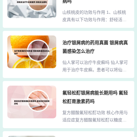
能止痒去头屑。陈醋溶液洗头取陈
病吗
疮、足癣等有显著改善效果，尤其
醋150毫升，加温水1公斤，充沛搅
山核桃皮的功效与作用 1、山核桃
适用于轻中度炎症的辅助治疗。2、
匀。用此水每天洗头 1次，能去头
皮具有以下功效与作用：舒经活
茶树精油的功效与作用如下：抗菌
屑止痒，对避免掉发也...
络：山核桃皮能够舒筋活络，有助
消炎茶树精油含特洛品等活性成
于改善身体的血液循环。补血安
分，可有效抑制细菌、真菌及病毒
神：其含有的特定成分，如胡鞣质
治疗银屑病的药用真菌 银屑病真
活性。其抗菌谱覆盖皮肤感染（如
和挥发油等，具有泻火安神的功
脓疱、疖肿）、口腔问题（如牙龈
菌感染怎么治疗
效，对于心情燥郁等症状有一定的
炎、口疮）及呼吸道感染（如咽喉
仙人掌可以治疗牛皮癣吗 仙人掌可
缓解作用。乌发养颜：山核桃皮还
炎）。通过破坏微生物细胞膜结构
用于治疗牛皮癣。患者可以将仙人
能促进头发的健康，对于白发、脱
实现杀菌，尤其对耐药性金黄...
掌去刺，切成小块，微火焙黄，研
发等问题有一定的改善效果，同时
末，再用凡士林调成糊状。用时先
也能养颜美容。2、山核桃皮的功效
以温水清洗患处，再涂以药膏。每
氟轻松酊银屑病能长期用吗 氟轻
与作用主要包括以下几点：舒经活
日上、下午各1次。妙用仙人掌治疗
络、软化血管：晒干后的核桃皮，
松酊是激素药吗
银屑病，鲜仙人掌50g，去刺和皮，
在中药制剂中，可以起到舒经活
复方醋酸氟轻松酊功效 核心作用与
然后贴于患处，用纱布包扎，每天1
络、软化血管的作用。它还展现出
适应症复方醋酸氟轻松酊以糖皮质
次。经过牛皮癣专家实验证明，仙
良好的抗癌效果，对预防某些癌症
激素（氟轻松）为核心成分，兼具
人掌是可以治牛皮癣的。仙人掌又
有一...
消炎和止痒双重功效。复方醋酸氟
叫神仙掌、观音掌，作为药物。仙