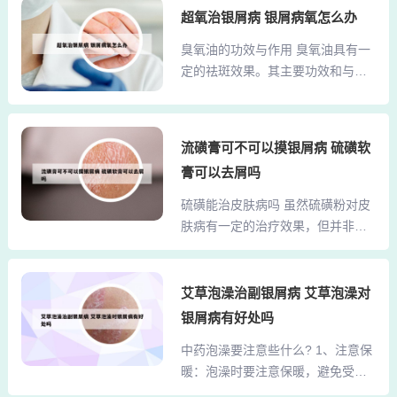
轻松酊，通常被称为皮炎宁酊，是
超氧治银屑病 银屑病氧怎么办
人掌性味苦寒、无毒，既可食用，
一种用于治疗皮肤疾病的药物。它
也能作药用，主要有清热解毒，散
臭氧油的功效与作用 臭氧油具有一
主要适用于神经性皮炎，对于银屑
瘀消肿，行气活血等功能。药理实
定的祛斑效果。其主要功效和与祛
病也有一定的治疗效果。然而，对
验证实仙人掌有抑菌作用，不仅对
斑相关的特点如下：美容养颜功
于因日晒引起的脸部局部发红的情
急、慢性炎症都有明显...
效：臭氧油中的活性氧对子宫卵巢
况，此药并不适用，无需涂抹，几
有良好的维护保养作用，能够通过
日后症状可能会自行缓解。尽管复
流磺膏可不可以摸银屑病 硫磺软
调理气血、活性子宫卵巢细胞、提
方醋酸氟轻松酊对于一些皮肤问题
膏可以去屑吗
高血循环以及清除氧自由基等方
有帮助，但它也可能带来一些副作
式，从源头上解决美容养颜、去斑
硫磺能治皮肤病吗 虽然硫磺粉对皮
用。在药物的组分中醋酸氟轻松是
去皱纹的问题。抗菌杀菌防感染 臭
肤病有一定的治疗效果，但并非所
糖皮质激素类药物，具有比较强的
氧油采用自血疗法，对感染创口和
有皮肤病都适合使用硫磺粉治疗。
抗炎作用，可以使炎症部位的血...
细菌问题具有抗菌杀菌作用，有效
因此，在使用前务必咨询专业医生
防止伤口感染。它能杀灭皮肤上的
或皮肤科专家的意见。硫磺粉具有
艾草泡澡治副银屑病 艾草泡澡对
真菌和细菌，并具有解毒和防癌效
一定的刺激性，使用时需避免接触
银屑病有好处吗
果，且使用后无副作用，治疗效果
到眼睛、口腔等敏感部位。如不慎
显著。 改善机体氧气不足 臭氧油能
中药泡澡要注意些什么? 1、注意保
接触，应立即用清水冲洗并就医。
增加血细胞活性，提高血液携...
暖：泡澡时要注意保暖，避免受
硫磺性酸、温、有毒，外用能杀虫
寒、风吹，防止感冒。时间选择：
止痒。可用于治疗疥癣、湿疹、皮