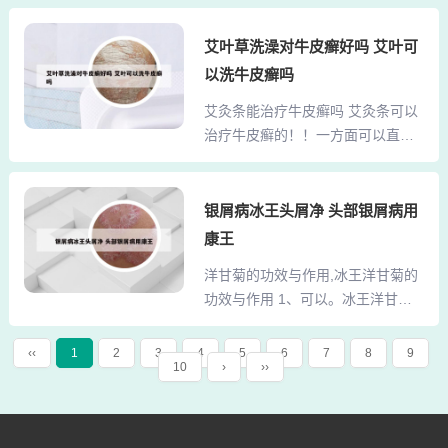
饭前饭后30分钟内不宜泡澡，空腹
肤瘙痒等症状。硫磺与皮肤接触后
泡澡易导致虚弱晕倒，饱腹泡澡会
艾叶草洗澡对牛皮癣好吗 艾叶可
产生硫化氢和五硫磺酸，能杀灭疥
影响消化。皮肤过敏处理：泡澡过
虫和霉菌。消毒杀菌作用：升华硫
以洗牛皮癣吗
程中发现有皮肤过敏现象，宜停止
磺与皮肤及组织接触，能生成硫化
艾灸条能治疗牛皮癣吗 艾灸条可以
治疗，或是更换治疗方子。若有皮
物，使皮肤软化并杀菌。沉降硫磺
治疗牛皮癣的！！一方面可以直接
肤破损现象，可根据病情选用适合
与皮肤接触能产生硫化氢及五硫...
患处艾灸，就是艾灸有牛皮癣的地
的用药方法。2、中药泡澡养生要注
方，也有些人会买一些五棱梅花针
意有水的温度不能过高，一般可以
然后直接患处点刺方血，这样可以
银屑病冰王头屑净 头部银屑病用
保持在30度左右。中药泡澡的时候
让毒血排除的。另外一方面，大家
必须要调节好水的温度，水的温度
康王
可以买点艾叶，然后煮水清洗有牛
如果过高的情况下，就有可能会导
洋甘菊的功效与作用,冰王洋甘菊的
皮癣的地方，因为艾有消炎杀菌的
致体内的氧气耗损比较大，而且还
功效与作用 1、可以。冰王洋甘菊
作用。病情分析：艾叶作施灸材
会造成局部缺氧的状态。...
抑菌液可以擦脸，但不可以长期使
料，有通经活络，祛除阴寒，消肿
用。这款产品的主要成分是洋甘
散结，回阳救逆等作用，因此采用
‹‹
1
2
3
4
5
6
7
8
9
10
›
››
菊，具有很好的舒敏、修护敏感肌
艾灸对于治疗牛皮癣有一定的缓解
肤、防止细纹的功效，可以帮助清
作用。然而牛皮癣并不是一种简单
凉皮肤、防止痘痘和修复皮肤敏
的皮肤疾病，它的类型和症状十分
感，冰王洋甘菊抑菌液还具有清凉
复杂，单纯的通经活络，祛除阴寒