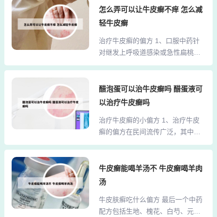
症状有一定的缓解作用。这一作用
怎么弄可以让牛皮癣不痒 怎么减
面： 外用抗真菌药物：可以使用酮
得益于花椒的温通性质和红花的活
康唑、环吡酮胺、特比萘芬、联苯
轻牛皮癣
血功能，它们共同作用，有助于改
苄唑等抗真菌药膏进行涂抹，这些
治疗牛皮癣的偏方 1、口服中药针
善体内的气血循环和水分代谢。用
药物能有效杀灭真菌，缓解病情。
对继发上呼吸道感染或急性扁桃体
红花和花椒泡脚，作用可真不少
口服抗真菌药：对于病情...
炎病史的点滴型银屑病，中医以清
呢！下面是几点主要的好处：祛除
热解毒为原则，常用药物包括金银
里寒，扶助阳气：就像给你的脚丫
花、连翘、蒲公英等。此类药物可
醋泡蛋可以治牛皮癣吗 醋蛋液可
子穿上了一件温暖的小棉袄，帮助
清除体内热毒，调节免疫功能，但
身体驱赶寒冷，提升阳气，让你在
以治疗牛皮癣吗
需由中医师根据体质和病情调整剂
冬天也能感到暖暖的。好处：促进
治疗牛皮癣的小偏方 1、治疗牛皮
量，避免自行用药导致肝肾功能损
睡眠：中医认为，用花椒水泡脚比
癣的偏方在民间流传广泛，其中一
伤。2、治疗牛皮癣，可以使下列偏
用热水泡脚更能有效促进睡眠。...
种是利用牛奶。将牛奶倒入锅中，
方进行辅助治疗：平时可以选择薏
先用大火煮沸，随后改用小火煮3至
米车前子粥进行治疗，有清热解毒
5分钟，这时锅壁上会形成一层白
牛皮癣能喝羊汤不 牛皮癣喝羊肉
的作用，对于牛皮癣的辅助治疗有
膜。将这层白膜刮下，涂抹于患
一定的效果。牛皮癣还可以通过使
汤
处。需要注意的是，这种方法只是
用蒲公英干料煲水饮用，能够有效
牛皮肤癣吃什么偏方 最后一个中药
辅助治疗，对于病情严重的患者，
的避免出现牛皮癣现象加重，起到
配方包括生地、槐花、白芍、元参
建议及时就医。另一种偏方是猪胆
消肿散结和利湿退黄的效果。...