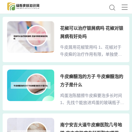
花椒可以治疗银屑病吗 花椒对银
屑病有好处吗
牛皮屑用花椒管用吗 1、花椒对于
牛皮癣的治疗作用有限，单独使用
往往不能起到很好的缓解效果。 牛
皮癣的定义：在临床中，牛皮屑如
果指的是牛皮癣，那么它实际上是
牛皮癣醋泡的方子 牛皮癣醋泡的
一种被称为银屑病的疾病，这是一
方子是什么
种与自身免疫相关的疾病，可能影
鸡蛋泡陈醋擦牛皮癣要泡多长时间
响多个脏器功能。2、醋熬花椒治癣
1、先找个能放进鸡蛋的玻璃瓶子；
脖颈患牛皮癣，用醋熬花椒水，奇
拿2-3个生鸡蛋放进空罐头瓶里，倒
迹般地除根了。方法是：一瓶醋，
满醋；封严瓶口，把瓶子放在阳光
一把花椒，混合后熬半小时，放凉
晒不到的地方；大概一周的时间，
南宁安吉大道牛皮癣医院几号地
后将熬好的花椒水装入瓶中，用一
打开瓶子，你会发现蛋是软的，用