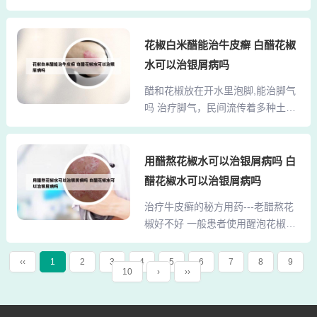
等药物，这些具有凉血养阴的功
汁。2、做法：取新鲜芦荟叶，挤出
效。赤勺、凌霄花、紫草、丹皮、
汁液，涂抹于患处。注意：芦荟具
大黄、红花则用于凉血活血解毒。
花椒白米醋能治牛皮癣 白醋花椒
有保湿和舒缓作用，但并非所有牛
该方剂每日一剂，水煎服，适用于
皮癣患者都适用。醋水洗头：做
水可以治银屑病吗
治疗牛皮癣进行期，主要表现为皮
法：将适量白醋加入温水中，用此
醋和花椒放在开水里泡脚,能治脚气
疹持续出现，颜色鲜红，瘙痒明显
水洗头。注意：醋具有一定的抗菌
吗 治疗脚气，民间流传着多种土方
等症状。中药方：荆芥、花椒、龙
作用，但过度使用可能破坏头皮...
法。其中，四斤白醋与四两新花椒
胆草、地肤子各１５克，防风１２
煮开后放温泡脚五十分钟，坚持十
克，蝉蜕１８克，白鲜皮、白花蛇
天可根除脚气，但脚有外伤时需谨
用醋熬花椒水可以治银屑病吗 白
舌草各２６克，黄连８克，槐米１
慎使用，醋只煮开一次，用后密封
６克，乌梢蛇１３克，薏苡仁３０
醋花椒水可以治银屑病吗
好以免蒸发。对于轻度脚气，可以
克。每日一剂，连服１０－２０
治疗牛皮癣的秘方用药---老醋熬花
尝试用食醋将雪花膏调成糊状，涂
剂，主治顽固性牛皮癣。气候适宜
椒好不好 一般患者使用醒泡花椒的
于患处。这种做法需要随配随用，
时也可用煎过的药渣再煎后外洗，
方法为：一瓶醋，一把花椒，混合
轻者只需1次，重者则需2～3次即可
效...
后熬半小时，放凉后将熬好的花椒
治愈。醋泡花椒治脚气吗醋泡花椒
‹‹
1
2
3
4
5
6
7
8
9
10
›
››
水装入瓶中，用一小毛笔刷花椒水
是民间流传至今的一种神奇的配
于患处，每天坚持早、午、晚刷涂
方，有治疗各种疾病的功效，其中
患处。花椒和醋一般不能治皮肤病
一个功效就是可以治疗脚气。去除