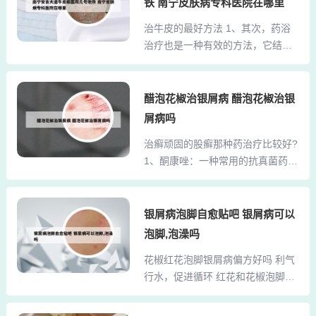
小毛笔刷花椒水于患处，每天坚持
铁 南宁皮肤病专科医院在哪里
筷子将蛋壳挑出来，用筷子把蛋液
早、午、晚刷涂患处，无论何种顽
治牛皮的最好方法 1、其次，药浴
和醋搅拌均匀。这样醋泡鸡蛋就制
癣，均可根治。3、牛皮藓患者的治
治疗也是一种有效的方法，它结合
成了，牛皮癣患者可以使用了。牛
疗方法： 〖醋熬花椒治...
了药物、水疗和热疗，能够刺激皮
皮癣患者可以使用醋泡鸡蛋来涂抹
肤、经络和穴位，促进药物的经皮
患处。2、您好，可以，用法：鸡蛋
吸收，达到治疗皮肤疾病的目的。
醋泡花椒治银屑病 醋泡花椒治银
治牛皮癣的方法：取鸡蛋10个，老
此外，交替疗法也是治疗牛皮癣的
陈醋适量。将鸡蛋用醋浸泡约7—10
屑病吗
一种策略，它通过在不同治疗方法
天，取出，去掉蛋壳，把蛋清、蛋
治癣顽固的股癣那种药治疗比较好?
之间转换，以减少药物的累积毒
黄调匀贮存在瓶中。3、牛皮癣的治
1、酮康唑：一种常用的抗真菌药
性，提高治疗效果。2、醋花椒疗
疗偏方（1）...
物，可用于治疗股癣。益康唑：同
法：将一瓶醋与一把花椒一起熬煮
样具有抗真菌作用，适用于股癣的
半小时，待凉后装瓶备用。使用
治疗。咪康唑：也是抗真菌药物的
银屑病泡脚自愈贴吧 银屑病可以
时，用小刷子蘸取花椒醋涂抹于患
一种，可用于涂擦治疗股癣。萘替
处，每日三次，可有效治疗各种癣
泡脚,泡澡吗
芬酮康唑：复方制剂，结合了萘替
症。 大蒜疗法：将一瓣大蒜切成
花椒红花泡脚银屑病偏方好吗 利气
芬和酮康唑的抗真菌作用，对股癣
片，用其汁液涂抹癣病区域。一瓣
行水，促进循环 红花和花椒泡脚还
有良好的治疗效果。2、股癣无法根
大蒜可多次使用，通常涂抹三到四
能促进气血运行，帮助身体排出多
治，但可以通过药物治疗和生活习
次...
余的水分，对于水肿、下肢沉重等
惯改善来控制病情。药物治疗方