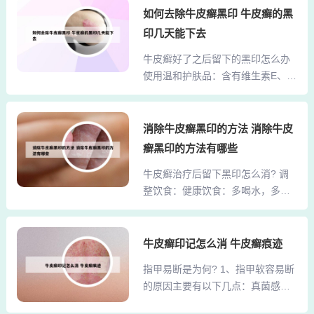
左西替利嗪胶囊、盐酸奥洛他定
如何去除牛皮癣黑印 牛皮癣的黑
用一些维生素C，维生素C有抗氧化
片、盐酸依匹斯汀胶囊、地氯雷他
作用，补充维生素C可抑制色素斑的
印几天能下去
定糖浆、氯雷他定糖浆、枸地氯雷
生成，促进黑斑的消褪。可以多吃
牛皮癣好了之后留下的黑印怎么办
他定片等，这些药物可以有效缓解
些西红柿，西红柿中含有番茄 素，
使用温和护肤品：含有维生素E、芦
过敏症状。真菌感染引起的皮肤病
有去黑斑的作用。还有...
荟、绿茶等成分的产品有助于皮肤
治疗方法主要包括以下几点：外用
恢复和淡化黑印。避免外伤和刺
药物治疗：手足癣、体癣：可以使
激：禁止搔抓或强力刺激皮肤，防
消除牛皮癣黑印的方法 消除牛皮
用达克宁或者舍他康唑等外用药
止新皮损产生。生活习惯：适量运
物，这些药物能有效抑制真菌生
癣黑印的方法有哪些
动：增强体质，提高皮肤代谢能
长，帮助缓解皮肤红斑、丘疹等症
牛皮癣治疗后留下黑印怎么消? 调
力。保持心情愉悦：避免过度疲
状。口服药物治疗：甲癣：由于外
整饮食：健康饮食：多喝水，多吃
劳，保持良好的心态有助于改善牛
用药物对甲癣的治疗效果较差，
水果，保持营养均衡。避免刺激性
皮癣症状。防晒：避免紫外线照
一...
食物：如酒、海鲜、辛辣等，这些
射，使用防晒产品保护皮肤。牛皮
食物可能加重皮肤炎症，影响黑印
牛皮癣印记怎么消 牛皮癣痕迹
癣患者可以将生姜切片后轻轻揉擦
消退。皮肤护理：保持皮肤清洁：
疤痕，可以抑制肉芽组织继续生
指甲易断是为何? 1、指甲软容易断
定期擦洗皮肤，但要选择温和无刺
长，多吃西红柿能清除自由基，保
的原因主要有以下几点：真菌感
激的清洁用品，避免化学成分对皮
持皮肤细腻，减少黑色素的形成，
染：真菌感染可能导致指甲变软或
肤的刺激。治疗后注意局部涂抹一
可以很好地治疗雀斑，及牛皮癣治