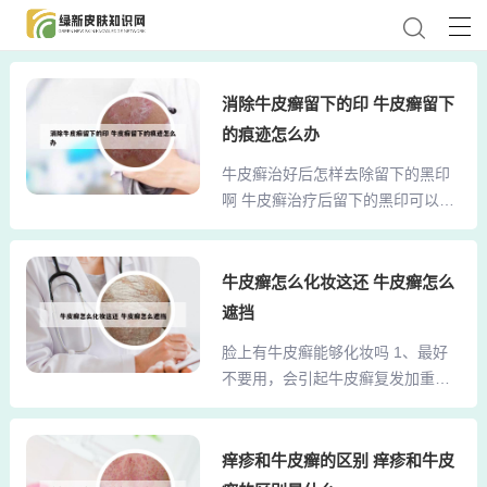
消除牛皮癣留下的印 牛皮癣留下
的痕迹怎么办
牛皮癣治好后怎样去除留下的黑印
啊 牛皮癣治疗后留下的黑印可以通
过以下方式消除：自然消退：牛皮
癣治疗后留下的黑印通常是色素沉
淀现象，这是一种自然现象。随着
牛皮癣怎么化妆这还 牛皮癣怎么
时间的推移，通过身体的新陈代
遮挡
谢，这些色素沉淀会逐渐减少并自
脸上有牛皮癣能够化妆吗 1、最好
然消失。使用维生素E：维生素E具
不要用，会引起牛皮癣复发加重，
有滋润皮肤和保持皮肤弹性的功
可用些保湿没有刺激的化妆皮。2、
效，同时也有助于改善疤痕状况。
为了减轻脸部牛皮癣引起的干燥蜕
外界的一些物理性或其他刺激也有
皮症状，可选择一些多油脂的护肤
痒疹和牛皮癣的区别 痒疹和牛皮
可能使皮肤上出现色素斑，如暴
霜，滋润脸部肌肤，如医用凡士