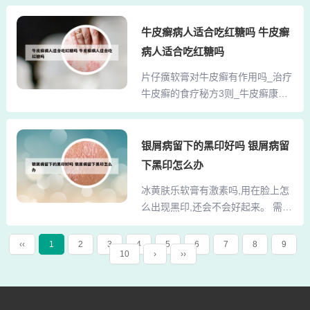
变脆，是这种症状的一个常见原
些消毒液以及少量激素可以防止瘢
疗后留...
因。指甲干燥缺水：长期使用碱性
痕形成了，多吃一点维生素C。外界
牛皮癣病人适合吃红糖吗 牛皮癣
浴产品可能会刺激指甲基质，导致
的一些物理性或其他刺激也有可能
病人适合吃红糖吗
其营养功能下降，进而造成指甲脆
使皮肤上出现色素斑，如暴晒、盲
软。营养不良：缺乏蛋白质、钙、
片仔癀软膏对牛皮癣有作用吗_治疗
目使用药物、辐射等都会增加牛皮
硫、锌等元素可能导致指甲质地变
牛皮癣的食疗秘方3则_牛皮癣康复
癣患者体内酪氨酸酶的活性，使肤
软，容易断裂。2、成年人指甲易断
站 功能：本品具有解表散寒，适用
色加深或起色斑。饮食、睡眠...
可能与缺乏钙质以及其他多种营养
于牛皮癣患者食用。 姜茶乌梅饮 原
素有关。具体来说：钙质：钙质对
料：生姜10克，乌梅肉30克，绿茶
银屑病留下的黑印好吗 银屑病留
指甲的韧性至关重要。若钙摄入不
6克，红糖少许。做法：将绿茶、生
下黑印怎么办
足，指甲的脆性会增加，导致易折
姜、乌梅肉切碎，放入保温杯中，
断。补充钙制品对改善指甲状况具
冰黄肤乐软膏有激素吗,用在脸上怎
以沸水冲泡，盖严浸泡半小时左
有积极效果。维生素：维生素A...
么出现黑印,还会不会好起来。 需要
右，再加入红糖即可。功能：本品
注意的是，冰黄肤乐软膏虽然不含
具有清热生津、止痢消食的功效，
激素，但是含有大黄、黄芩等较多
适用于治疗牛皮癣。以上这些治疗
‹‹
1
2
3
4
5
6
7
8
9
10
›
››
苦寒败胃的药物。因此，脾胃虚
牛皮癣的食疗秘方你们都记住了
寒、血虚气弱的患者以及经期妇女
吗？在家一定要尝尝看哦。牛皮癣
不宜服用。可以抹，但别抹太久，
该怎么治疗? 牛皮癣（银屑病）的
怕会留下色素印。一般过敏抹几次
治疗方法主要包括外用药物治疗、