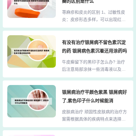
晒、盲目使用药物、辐射等都会增
癣的区别是什么
林，同时尽量避免使用含有激素成
加牛皮癣患者体内酪氨酸酶的活
荨麻疹和皮炎的区别 1、过敏性皮
分或刺激性较强的药物和化妆品。
性，使肤色加深或起色斑。饮食、
炎：皮疹形态多样，可以出现红
注意身心健康 脸部牛皮癣患者应保
睡眠因素也可导致牛皮癣色素斑的
斑、丘疹、丘疱疹、水疱等多形性
持心态达观，情绪平和，同时注意
出现...
皮疹，且通常局限于接触过敏物质
多运动，强身健体，这样保持良好
的部位。荨麻疹：皮疹主要表现为
有没有治疗银屑病不留色素沉淀
的身心健康才能更好的对抗疾病。
大小不等、形态各异的风团或者水
3、牛皮癣患者勿搓擦皮损部位，以
的药 银屑病色素沉着还用涂药吗
肿性红斑，这些风团通常会在24小
防发生糜烂和防止继发感染。 牛皮
牛皮癣留下的黑印子怎么办? 治疗
时内自行消退，但容易反复发作，
癣患者一定要保持情绪乐观、心情
后注意局部涂抹一些消毒液以及少
并可能伴有剧烈的瘙痒。2、荨麻疹
舒畅，增强战胜疾病的信...
量激素可以防止瘢痕形成了，多吃
和皮炎的主要区别如下：定义范
一点维生素C。牛皮癣患者可以将生
畴：皮炎：属于一大类皮肤病的范
姜切片后轻轻揉擦疤痕，可以抑制
银屑病治疗平颜色紫黑 银屑病好
畴，包括但不限于湿疹、牛皮癣、
肉芽组织继续生长，多吃西红柿能
结节性痒疹等多种症状。荨麻疹：
了,紫色印子什么时候能消
清除自由基，保持皮肤细腻，减少
是一种具体的疾病名称，主要是由
皮肤病治疗 顽固性皮肤病的治疗方
黑色素的形成，可以很好地治疗雀
于自身免疫功能紊乱基础上对某些
案需根据具体的疾病特点来选择，
斑，及牛皮癣治疗后留下的黑色印
物质过敏而引发的皮肤表现。3...
以下是一些常见的治疗方法： 过敏
迹。去除牛皮癣治愈后的黑印也是
性疾病 口服抗组胺类药物：如盐酸
有比较安全的办法的。患者可以服