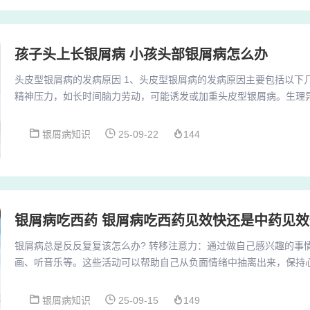
孩子头上长银屑病 小孩头部银屑病怎么办
头皮型银屑病的发病原因 1、头皮型银屑病的发病原因主要包括以下
精神压力，如长时间脑力劳动，可能诱发或加重头皮型银屑病。生理
界环境的影响，也可能触发病症。易感基因：最根本的原因在于个体体
因”，这些基因使得患者在受到外界刺激时容易诱发银屑病的发作。2
银屑病知识
25-09-22
144
要与内分泌因素、精神因素、感染因素有关。内分泌因素：内分泌系
谢和免疫功能，从而诱发或加重头皮型银屑病。精神因...
银屑病吃西药 银屑病吃西药见效快还是中药见效
银屑病总是反反复复该怎么办? 转移注意力：通过做自己感兴趣的事
画、听音乐等。这些活动可以帮助自己从负面情绪中抽离出来，保持心
银屑病的发生、发展和预后都有重要影响。因此，银屑病患者需要特
解毒汤（针对血燥症）主证：皮损淡红，原有皮损部分消退。次证：
银屑病知识
25-09-15
149