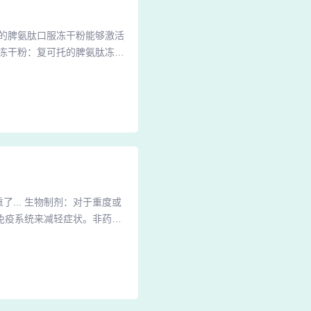
的脾氨肽口服冻干粉能够激活
冻干粉：复可托的脾氨肽冻干
的代谢活动，提高肝脏的抗氧
体免疫系统，帮助维持免疫平
肽口服冻干粉特别适用于细胞
... 生物制剂：对于重度或
免疫系统来减轻症状。非药物
，以减轻炎症和促进皮肤修复。
规、安全的温泉场所。见到了
个全身光滑的人，这种感觉超