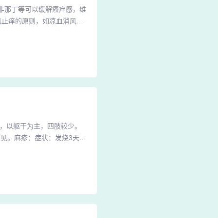
特非那丁等可以缓解瘙痒感，维
风止痒的原则，如凉血消风汤
有助于促进皮疹消退。外用药
银屑病、副银屑病或者扁平苔
液，一天一次，一次两支，以
痂，以躯干为主，四肢较少。
见。麻疹：症状：发烧3天后
由医生治疗，家长需保持室内
与皮肤敏感有关。症状多表现
睡觉前会加重，但通常会自行