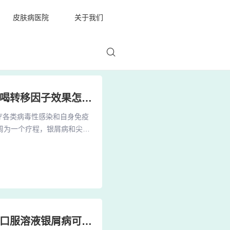
皮肤病医院
关于我们
银屑病吃中药和转移因子感觉又严重了呢 银屑病喝转移因子效果怎么样
疗各类病毒性感染和自身免疫
周为一个疗程，银屑病和尖锐
转移因子胶囊、胸腺肽肠溶片
需要通过其它治疗手段治疗银
分析： 根据您所说的情况，
盐酸左西替利嗪口服溶液银屑病 盐酸左西替利嗪口服溶液银屑病可以喝吗