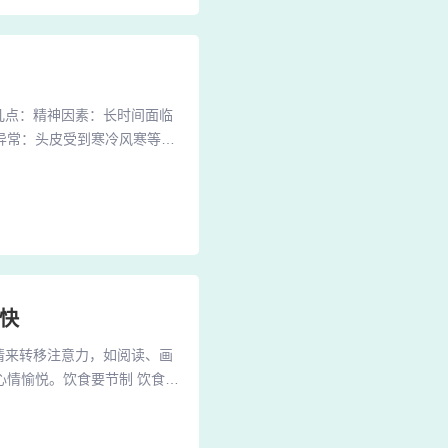
几点：精神因素：长时间面临
异常：头皮受到寒冷风寒等外
内存在银屑病的“易感基
、头皮型银屑病的发病原因主
统的紊乱可能影响到皮肤的代
快
情来转移注意力，如阅读、画
情愉悦。饮食要节制 饮食对
别注意自己的饮食习惯。养血
舌质淡，舌苔少或薄白；脉缓