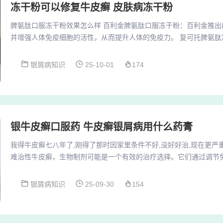
冻干粉可以修复牛皮癣 皮肤病冻干粉
脾氨肽口服冻干粉效果怎么样 百利金脾氨肽口服冻干粉：百利金推出
并增强人体免疫细胞的活性，从而提升人体的免疫力。 复可托脾氨肽
粉能够促进免疫细胞的增殖，增强免疫细胞的功能，同时促进肝细胞
化能力，减轻肝脏的负担。脾氨肽口服冻干粉效果主要体现在增强机
银屑病知识
25-10-01
174
衡，从而改善相关疾病症状。以下是具体效果说明：适用人群：脾氨
免疫功能低下、免疫缺陷和自身免疫功能紊乱的患者...
银牛皮癣口服药 牛皮癣银屑病用什么药膏
我得牛皮癣七八年了,刚得了那时因家里条件不好,没好好治,现在更严重了
难治性牛皮癣，生物制剂可能是一个有效的治疗选择。它们通过调节
治疗 光疗：如窄谱UVB、PUVA等，通过特定波长的光线照射皮肤
温泉疗法：某些温泉中的矿物质可能对牛皮癣有益，但需注意选择正
银屑病知识
25-09-30
154
那个通过艾灸治好牛皮癣的患者。她重现了病患的整个过程，看着一
过所有产品，所有专家。过去的那些年...