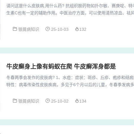
请问这是什么皮肤病,用什么药? 抗组织胺药物如扑尔敏、赛庚啶、
生素C也有一定的辅助作用。中医治疗方面，可以使用清热凉血、祛
或紫草30g煎服。急性炎症期过后，可以采用紫外线斑量照射治疗，
物方面，可以使用炉甘石洗剂等。鳞屑性的皮肤病，包括玫瑰糠疹、
银屑病知识
25-10-03
132
藓。对于玫瑰糠疹来说，在治疗方面首先要口服盐酸左西替利嗪口服
及复方甘草酸苷胶囊一天三次，一次两粒，并且配...
牛皮癣身上像有蚂蚁在爬 牛皮癣浑身都是
冬春两季会发作的皮肤病? 1、水痘：症状：斑疹、丘疹、疱疹和结
特性：病毒传染性皮肤疾病，多见于6个月以后的儿童，冬春季发病多
出皮疹，从耳后开始逐渐蔓延到全身。特性：初期症状类似感冒，需
空气新鲜。2、皮肤瘙痒症：这是一种多发生于冬春季节的皮肤病，
银屑病知识
25-10-02
134
为皮肤干燥脱皮，发病部位不定，常在小腿或上肢出现，有时在晚上
缓解。天气变暖后，症状会有所好转。季节与皮肤干...