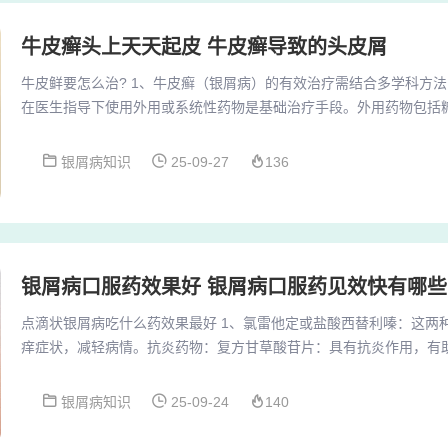
牛皮癣头上天天起皮 牛皮癣导致的头皮屑
牛皮鲜要怎么治? 1、牛皮癣（银屑病）的有效治疗需结合多学科方
在医生指导下使用外用或系统性药物是基础治疗手段。外用药物包括
米松）、维生素D3衍生物（卡泊三醇）及角质剥脱剂（水杨酸软膏）
轻炎症、抑制角质过度增生。2、外用药物外用药物是治疗牛皮癣的
银屑病知识
25-09-27
136
重程度开具含苯甲酸、氢化可的松等成分的药物。这类药物通过抑制
过度增殖来缓解症状，如红斑、鳞屑和瘙痒。使用时...
银屑病口服药效果好 银屑病口服药见效快有哪些
点滴状银屑病吃什么药效果最好 1、氯雷他定或盐酸西替利嗪：这两
痒症状，减轻病情。抗炎药物：复方甘草酸苷片：具有抗炎作用，有
炎症反应。抗生素：阿莫西林或头孢类药物：若患者有明显的发热、
以帮助控制感染，从而对皮疹的消退有积极作用。2、点滴状银屑病
银屑病知识
25-09-24
140
氯雷他定或盐酸西替利嗪联合复方甘草酸苷片口服抗炎治疗。如果有
可以口服阿莫西林或者头孢类药物，其对皮疹消退有作...