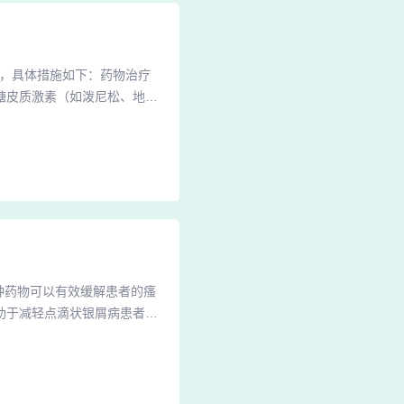
法，具体措施如下：药物治疗
糖皮质激素（如泼尼松、地塞
，可直接作用于皮损部位，减
基础方法。医生会根据病情严
皮肤炎症反应、减少角质细胞
种药物可以有效缓解患者的瘙
助于减轻点滴状银屑病患者的
咽部感染症状，这些抗生素可
患者可以口服抗过敏药，比如
明显的发热、咽部感染症状，