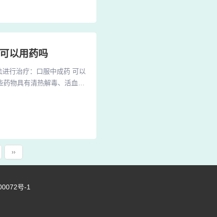
鸡血藤、土茯苓等。功效：养
者可以用药吗
法进行治疗：口服中成药 可以
些药物具有清热解毒、活血化
药膏治疗银屑病不属于禁忌，
情选择。 非激素类药膏：使
应，并严格按照医师的嘱咐用
››
00072号-1