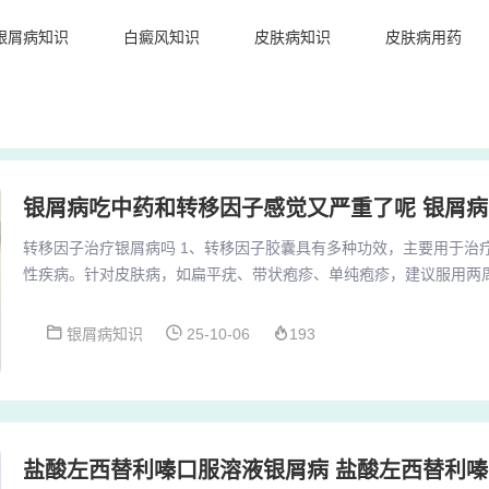
银屑病知识
白癜风知识
皮肤病知识
皮肤病用药
转移因子治疗银屑病吗 1、转移因子胶囊具有多种功效，主要用于治
性疾病。针对皮肤病，如扁平疣、带状疱疹、单纯疱疹，建议服用两
湿疣则需要持续三个月。2、如果从口服药物上面来讲，主要是口服
等。不能单靠提高免疫力治疗银屑病，因为银屑病病因比较复杂，还
银屑病知识
25-10-06
193
屑病，比如外用药物方面、系统用药方面以及物理治疗方面。3、问题
银屑病的话主要与免疫系统异常有关系，因此是可以...