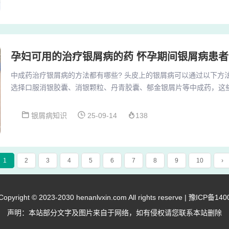
或沉细；口干咽燥。药方组成：丹参、当归、生地黄、麦冬、玄参、
血润燥，解毒除湿。你应该是寻常型银霄病，西药很...
孕妇可用的治疗银屑病的药 怀孕期间银屑病患
中成药治疗银屑病的方法都有哪些? 头皮上的银屑病可以通过以下方
选择口服消银胶囊、消银颗粒、丹青胶囊、郁金银屑片等中成药，这
瘀等功效，有助于改善头皮银屑病的症状。外用药 激素类药膏：激素
在临床比较常见，但一定要掌握好适应症，针对不同的部位和病情，酌
银屑病知识
25-09-14
138
用过程中需注意相关事项，仔细阅读说明书，了解可能出现的不良反
药。治疗银屑病的方法主要包括以下几种： 口...
1
2
3
4
5
6
7
8
9
10
›
right © 2023-2030 henanlvxin.com All rights reserve |
豫ICP备140
声明：本站部分文字及图片来自于网络，如有侵权请您联系本站删除