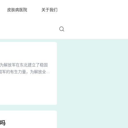
皮肤病医院
关于我们
利为解放军在东北建立了稳固
国军的有生力量，为解放全国
要的历史意义。2、著名的三
9月12日至11月2日，是中
役。此役共歼敌47万余人，
吗