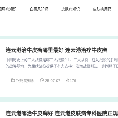
银屑病知识
白癜风知识
皮肤病知识
皮肤病用药
连云港治牛皮癣哪里最好 连云港治疗牛皮癣
中国历史上的三大战役是哪三大战役? 1、三大战役：辽沈战役的胜
的战略基地，为后续战役提供了有力支持；淮海战役则进一步削弱了
奠定了坚实基础；平津战役的胜利则加速了全国解放的进程，具有重
大战役是指辽沈战役、淮海战役、平津战役。辽沈战役：发生在1948年
银屑病知识
25-07-07
176
国人民解放军在东北地区对国民党军队进行的一次大规模战略性进攻战
解放了东北全境，为加速全国解放进程奠定...
连云港哪治牛皮癣好 连云港皮肤病专科医院正规