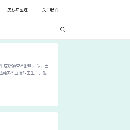
皮肤病医院
关于我们
了牛皮癣通常不影响寿命，因
银屑病不直接危害生命：银屑
有直接危害生命的特点。药物
副作用较大的药物。银屑病不
性、炎症性皮肤疾病，其核心