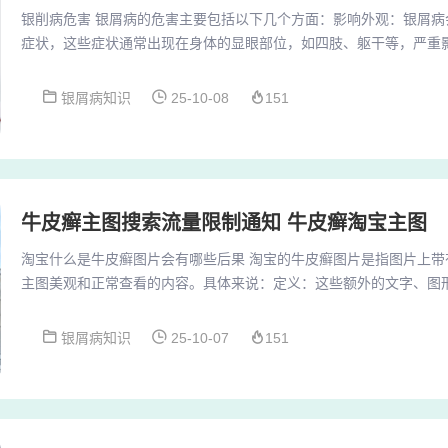
银削病危害 银屑病的危害主要包括以下几个方面：影响外观：银屑病
症状，这些症状通常出现在身体的显眼部位，如四肢、躯干等，严重
力：由于银屑病对外观的显著影响，患者可能会感到自卑、焦虑、抑
银屑病会导致皮肤瘙痒、疼痛和干燥等症状，这些症状不仅影响患者
银屑病知识
25-10-08
151
皮肤易受刺激和感染而引发其他皮肤病，如湿疹、皮炎等。此外，银
痛，进一步影响患者的运动功能。这种身体上的不适...
牛皮癣主图搜索流量限制通知 牛皮癣淘宝主图
淘宝什么是牛皮癣图片会有哪些后果 淘宝的牛皮癣图片是指图片上带
主图美观和正常查看的内容。具体来说：定义：这些额外的文字、图
本身的认知，降低图片的整体美观度。牛皮癣图片会带来的后果包括
对图片质量较差的商品进行排序调整，牛皮癣图片较为严重的商品搜
银屑病知识
25-10-07
151
牛皮癣图片会带来以下后果： 降低搜索权限：当商品图片上存在牛皮
淘宝搜索引擎在排序时会对这类图片进行降权处理。...