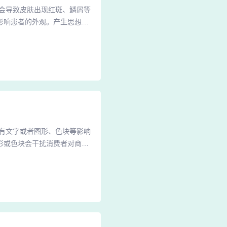
会导致皮肤出现红斑、鳞屑等
影响患者的外观。产生思想压
郁等负面情绪。危害身体健康
的日常生活和工作，还可能因
屑病还可能引发关节炎症和疼
有文字或者图形、色块等影响
形或色块会干扰消费者对商品
：降低搜索权限：淘宝平台会
索排名会受到负面影响。淘宝
癣现象时，由于其质量较差，