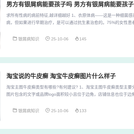
男方有银屑病能要孩子吗 男方有银屑病能要孩
求所有性病的病前特征,越详细越好 1、衣原体病——这是一种细菌
病，但如果进行早期治疗，是可以通过抗生素治愈的。75%的女性患
状表现。 症状：排泄物异常，小便疼痛，下腹部疼痛或性交时疼痛。
播的疾病，它能侵袭人的子宫颈、尿道、直肠、眼或喉，而且常与衣
银屑病知识
25-10-06
145
状主要表现在生殖器官的病变上。其主要的性病症状为，排尿频繁，
口红肿，有脓液流出。可在生殖器附近出现疱疹...
淘宝说的牛皮癣 淘宝牛皮癣图片什么样子
淘宝主图牛皮癣类型有哪些?有何建议? 1、淘宝主图牛皮癣类型主
图片包含的文字或品牌logo面积较小且位于边角，店铺信息也位于
中间的文字较淡，不大明显，不影响整体图片的观看体验。2、建议宝
能出现主图牛皮鲜：如大面积文字遮挡图片等。（2）不能有滥发信
银屑病知识
25-10-06
133
字、广告、QQ、微信等信息，以免被处罚。（3）店铺名字和店标合
牛皮鲜和滥发信息违规。3、主图牛皮癣的定...