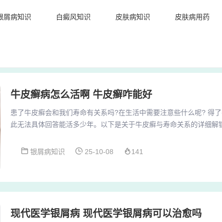
银屑病知识
白癜风知识
皮肤病知识
皮肤病用药
牛皮癣病怎么活啊 牛皮癣咋能好
患了牛皮癣会和我们寿命有关系吗?在生活中需要注意些什么呢? 得
此无法具体回答能活多少年。以下是关于牛皮癣与寿命关系的详细解
病是一种皮肤病，虽然会给患者带来不适和影响生活质量，但它并没
副作用可能影响寿命：在治疗过程中，一些患者可能急于求成，使用
银屑病知识
25-10-08
141
会影响患者的预期寿命。银屑病，俗称“牛皮癣”，是一种慢性、复发
病理机制是免疫系统异常激活导致皮肤细胞增殖加速...
现代医学银屑病 现代医学银屑病可以治愈吗