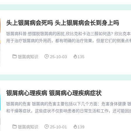
头上银屑病会死吗 头上银屑病会长到身上吗
银屑病科普:想摆脱银屑病的困扰,欣比克和卡泊三醇如何选? 欣比克
用于治疗银屑病的外用药，都有明确的治疗效果，但是它们的侧重点
用的有卤米松，皮炎平，或卡泊三醇等。银屑病能活多久 银屑病一般
以长期存活。以下是关于银屑病与寿命关系的详细解银屑病与寿命无
银屑病知识
25-10-03
135
炎症性皮肤病，虽然会对患者的生活质量造成一定影响，但通常不会
述，银屑病关节炎患者经治疗后能够长期存活，但...
银屑病心理疾病 银屑病心理疾病症状
银屑病的危害 银屑病的危害主要包括以下几个方面：危害身体健康 
和干燥等症状，这些症状不仅影响患者的日常生活和工作，还可能因
他皮肤病，如湿疹、皮炎等。此外，银屑病还可能引发关节炎症和疼
能。银屑病的危害主要包括以下几点：影响外观：银屑病会导致皮肤
银屑病知识
25-10-01
139