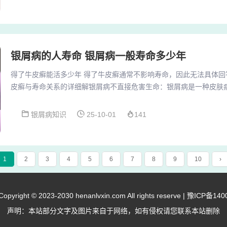
是在暴露部位如头面部、四肢等，严重影响患者的外观形象。造成身
者可能会遭受他人的异样眼光和歧视，导致自尊心受损...
银屑病的人寿命 银屑病一般寿命多少年
得了牛皮癣能活多少年 得了牛皮癣通常不影响寿命，因此无法具体回
皮癣与寿命关系的详细解银屑病不直接危害生命：银屑病是一种皮肤
影响生活质量，但它并没有直接危害生命的特点。药物副作用可能影
患者可能急于求成，使用副作用较大的药物。因此也谈不到能活多少
银屑病知识
25-10-01
141
些急于求成的病人，用一些副作用很大的药物来治疗银屑病，反而可
影响，比如严重感染、恶性肿瘤等，伴有这些疾病时倒...
1
2
3
4
5
6
7
8
9
10
›
right © 2023-2030 henanlvxin.com All rights reserve |
豫ICP备140
声明：本站部分文字及图片来自于网络，如有侵权请您联系本站删除