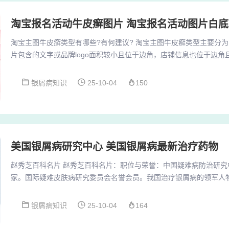
淘宝报名活动牛皮癣图片 淘宝报名活动图片白底
淘宝主图牛皮癣类型有哪些?有何建议? 淘宝主图牛皮癣类型主要分
片包含的文字或品牌logo面积较小且位于边角，店铺信息也位于边
间的文字较淡，不大明显，不影响整体图片的观看体验。建议宝贝图
现主图牛皮鲜：如大面积文字遮挡图片等。（2）不能有滥发信息违
银屑病知识
25-10-04
150
告、QQ、微信等信息，以免被处罚。（3）店铺名字和店标合理放置
和滥发信息违规。主图牛皮癣的定义如下：只要...
美国银屑病研究中心 美国银屑病最新治疗药物
赵秀芝百科名片 赵秀芝百科名片：职位与荣誉：中国疑难病防治研究
家。国际疑难皮肤病研究委员会名誉会员。我国治疗银屑病的领军人
人之一。研发成就：MHC多维平衡净肤体系研发者之一：该体系运用
合中西医治疗牛皮癣，取得了重大成功。赵秀芝主任，中国疑难病防
银屑病知识
25-10-04
164
席专家，国际疑难皮肤病研究委员会名誉会员，我国治疗银屑病（牛
皮肤病专业奠基人之一，“MHC多维平衡净肤体系”...