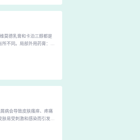
本维莫德乳膏和卡泊三醇都是
有所不同。局部外用药膏：常
不会影响患者的寿命，患者可
直接关系：银屑病是一种慢性
直接影响患者的寿命。综上所
银屑病会导致皮肤瘙痒、疼痛
皮肤易受刺激和感染而引发其
痛，进一步影响患者的运动功
出现红斑、鳞屑等症状，特别