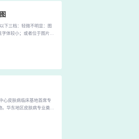
图
为以下三档：轻微不明显：图
角且字体较小；或者位于图片中
片要干净清洁。（1）不能出
规：如出现夸大性的文字、广
，但同样要注意是否有牛皮鲜
中心皮肤病临床基地首席专
物。华东地区皮肤病专业奠基
免疫基因科技及纳米技术，结
治研究中心皮肤病临床基地首
皮癣）的领军人物，华东地区