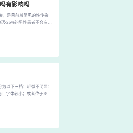
子吗有影响吗
感染，是目前最常见的性传染
者及25%的男性患者不会有症
 淋病——这是一种由细菌传
原体病共存。2、男性性病症
排尿疼痛，尿道烧灼感，尿道
要分为以下三档：轻微不明显：
边角且字体较小；或者位于图片
贝图片要干净清洁。（1）不
息违规：如出现夸大性的文
理放置，但同样要注意是否有