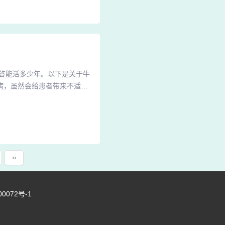
心压力：由于外观的改变，患
答能活多少年。以下是关于牛
病，虽然会给患者带来不适和
响寿命：在治疗过程中，一些
年。但是，在临床上会遇到一
能会因药物副作用造成不良的
››
00072号-1