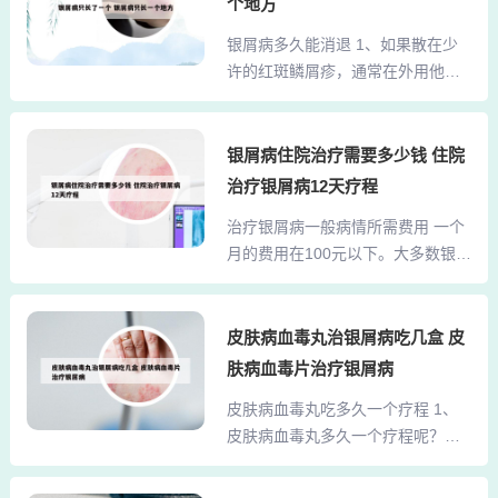
等发物，平时多运动，努力锻炼好
个地方
循环有密切关系，一般来说年轻人
身体，有利于身体的健康。3、这种
银屑病多久能消退 1、如果散在少
指甲的生长速度快于老年人，手部
病人用抗菌素治疗有效。摘除扁桃
许的红斑鳞屑疹，通常在外用他卡
的指甲快于足部的指甲。2、手指甲
腺后，皮疹可有明...
西醇软膏或者卡泊三醇软膏等维生
蜕壳是啥原因 一般状况下造成手指
素D3衍生物后10天左右可以消退。
甲自主掉下来的原因有缺铁性贫
2、银屑病是有一定的病程，一般冬
银屑病住院治疗需要多少钱 住院
血、钙的缺失症、维他命及营养元
天重，夏天轻。局限性的鳞屑的斑
素欠缺、营养不良等，一般常见于
治疗银屑病12天疗程
片，但是它持续的时间比较长，夏
营养元素欠缺，除此之外还会继续
治疗银屑病一般病情所需费用 一个
天自然会消退，就是时间长短不一
出现人体的削瘦、厌食、容易感冒
月的费用在100元以下。大多数银屑
样。银屑病病程有的长有的短，一
等。手指甲凸凹不平是什么...
病经药物治疗后，就能非常好的控
般情况下要几个月时间，经过治
制症状，因涂抹位置或面积差异，
疗，一般2-3周可以见效，把症状控
每个月的治疗费用在200-1000元区
皮肤病血毒丸治银屑病吃几盒 皮
制住，需要1-2个月。冬天容易加
间。重度银屑病则需要住院治疗，
重，夏天容易减轻。3、在临床上，
肤病血毒片治疗银屑病
费用相对较高。每月平均需要1000
点滴状银屑病一般经过正规的治疗
皮肤病血毒丸吃多久一个疗程 1、
0元。经济条件允许时，可使用目前
以后，多半是可以收到很不错的治
皮肤病血毒丸多久一个疗程呢？能
最新的生物制剂，价格昂贵，每年
疗效果的，患者在...
长期吃吗？皮肤病血毒丸口服，一
治疗费用在10万元左右。这种病治
次20粒，一日2次。一般为饭后服
疗起来的确比较漫长，但是不是不