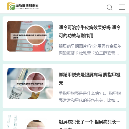
适今可治疗牛皮癣效果好吗 适今
可的功效与副作用
银屑病早期图片吗?外用药有金纽尔
丙酸氟替卡松乳膏卡泊三醇软膏、
适今可... 1、一般皮损为轻、中、重
三度，轻度的牛皮癣，一般采用普
通治疗，采用药物治疗即可。2、◆
脚趾甲脱壳是银屑病吗 脚指甲褪
您好，银屑病俗称为牛皮癣，是一
壳
种慢性炎症性皮肤病，好发于冬春
手指甲脱壳是是什么病? 1、指甲脱
季节，它的发病原因较为复杂，目
壳常常和甲床的损伤有关，比如局
前的医疗技术还不能根治，还需选
部的外伤或者是药物损伤，均可以
择中药对症治疗。另外，要调节好
导致甲床再生枝节的脱落、坏死，
身心，合理饮食，适当的忌口，避
新生指甲随着生长将坏死的指甲逐
银屑病只长了一个 银屑病只长一
免吃辛辣刺激性食物，牛羊肉海鲜
渐推出。指甲的生长和局部的血液