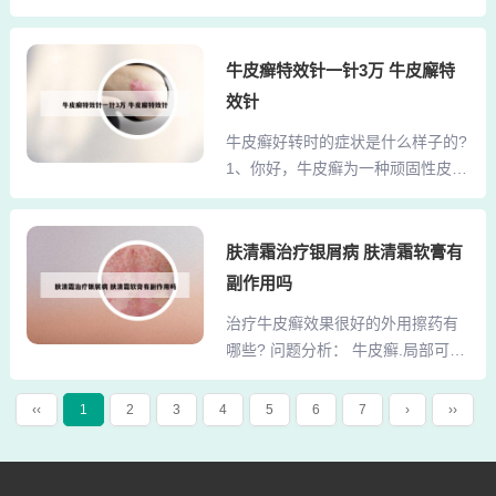
逐渐递增而时间逐渐延长。早期通
翠皇宫这些都是属于高档的卡座式K
常1分钟到数分钟左右，初始剂量以
TV，一般最低消费都在400朝上，
0.5-0.7MED，每周3-5次，根据红
牛皮癣特效针一针3万 牛皮廨特
这还是指小包。要是要量贩式的，
斑反应可递增10%-20%前次剂量，
就到工人路上，有好几家。也便
效针
多数患者6-9次之后皮损明显好转。
宜。桑拿嘛，比较出名的有 宿迁盛
牛皮癣好转时的症状是什么样子的?
银屑病的光疗是重要的治疗方法之
世辉煌 、紫金宫、国泰等，详情...
1、你好，牛皮癣为一种顽固性皮肤
一，光疗一般适应就是说我们一般
疾病，此病治疗起来相对较难，而
不在非常急性期，比如说急性的点
且周期会很长，当患者的病情好转
滴型或者是红皮型、脓疱型的，一
时，一般皮疹的红色颜色逐渐变
肤清霜治疗银屑病 肤清霜软膏有
般比较稳定的时候可以用。照光现
淡、变暗。一般脱落的皮屑逐渐减
在最常用的有效的就是照窄谱UV
副作用吗
少。一般不出现新皮疹。一般皮疹
B，就是311，窄谱UVB效果不错，
治疗牛皮癣效果很好的外用擦药有
的厚度都会变薄。当疾病快好时也
可以一般一周照三次，隔日一次...
哪些? 问题分析： 牛皮癣.局部可用
不可疏忽大意，还是要按时用药，
无刺激性软膏外搽，如10%硼酸软
否则会引起牛皮癣的反复发作。2、
膏，10%尿素霜，5%白降汞，水杨
牛皮癣好转时可以看到皮损是稳定
‹‹
1
2
3
4
5
6
7
›
››
酸软膏等.搽药前，先用热水肥皂将
的而不进展，说明该皮损不再增
鳞屑洗去.全身治疗可用普鲁卡因静
多，原来多大现在还是多大，或者
脉封或肌注维生素B12，内服维生
牛皮癣数量不再增多，没有新的皮