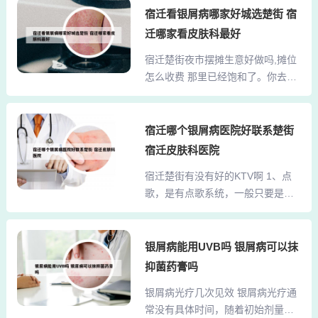
用，皮肤病血毒丸一般是两周为一
宿迁看银屑病哪家好城选楚街 宿
能治愈，而且花费一般平均一天20-
疗程。感冒期间停服；月经期或哺
30元，一个月顶多1000元，应该不
迁哪家看皮肤科最好
乳期慎服；忌食鱼、虾、油腻食
是很贵的。银屑病表现在外，实际
宿迁楚街夜市摆摊生意好做吗,摊位
品；忌酒、辛辣刺激食物。2、皮肤
上反映的是五脏六腑的病变，必...
怎么收费 那里已经饱和了。你去不
病血毒丸内服，一次20粒，一日2
好找位置了，只能找僻静的地方，
次。一般为餐后服食，皮肤病血毒
但是那样人流量又少了。都是店里
丸一般是半个月为一治疗过程。发
直接在自己门口摆的。生意不是那
宿迁哪个银屑病医院好联系楚街
烧感冒期内停止服用；生理期或哺
么容易做吧。最好找个做生意的人
乳期间慎服；禁吃鱼、虾、油腻感
宿迁皮肤科医院
跟着学一下。宿迁跆拳道哪家好 宿
食品；戒烟戒酒、辛辣食物刺激性
宿迁楚街有没有好的KTV啊 1、点
迁地区的跆拳道培训选择，汉武道
食材。3、您好！每瓶大约吃6天，
歌，是有点歌系统，一般只要是想
跆拳道是您不可忽视的一家道馆。
坚持服用一个月时间。皮...
不到，没有点不到的歌。宿迁KTV
它作为江苏省领先的跆拳道教育连
都集中在楚街，和幸福中路一块。
锁品牌，深得人心。位于楚街南门
宿迁ktv一般都是包间消费，价格根
银屑病能用UVB吗 银屑病可以抹
凯林瑞二楼，水韵城斜对面的市区
据包间大小，和ktv档次不同，正常
道馆，环境优雅，为学员们提供了
抑菌药膏吗
价格从180-400之间，高档的，好
一个舒适的学习环境。宿迁飞龙文
银屑病光疗几次见效 银屑病光疗通
像也有近千元的。2、清籁、超越神
武学校以培养具有扎实武术基础和
常没有具体时间，随着初始剂量的
话 、丽晶国际、英皇国际、名豪翡
良好品德的学生为目标，注...