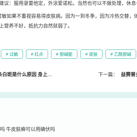
建议：服用录雷他定，外涂爱诺松。当然也可以不做处理，休息
过敏如果不重视容易得皮肤病。因为一到冬季，因为冷热交替，
上营养不好，抵抗力自然就弱了。
# 过敏
# 红点
# 胆碱能
# 皮肤
# 乙酰胆碱
原因 身上出现一条条白斑是什么原因图片
下一篇：
益赛普
吗 牛皮肤癣可以用碘伏吗