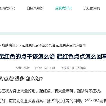
银屑病知识
白癜风知识
皮肤病知识
皮肤病用药
皮肤病知识
起红色的点子该怎么治 起红色点点怎么回事
>
>
起红色的点子该怎么治 起红色点点怎么回
作者：
小新
时间：24-03-01
阅读数：385人阅读
点点!很多!怎么治?
要症状为身上大量掉毛、起红点、有大量癣斑、起鳞屑等症状。
同时，应特别注意犬舍器具、拴犬的桩柱等的消毒。2%～3%氢