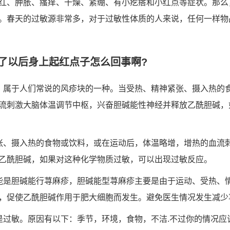
红、肿胀、瘙痒、干燥、紧绷、有小疙瘩和小红点等症状。那么
。春天的过敏源非常多，对于过敏性体质的人来说，任何一样物
了以后身上起红点子怎么回事啊?
，属于人们常说的风疹块的一种。当受热、精神紧张、摄入热的
流刺激大脑体温调节中枢，兴奋胆碱能性神经并释放乙酰胆碱，
张、摄入热的食物或饮料，或在运动后，体温略增，增热的血流
乙酰胆碱，如果对这种化学物质过敏，可以出现过敏反应。
能是胆碱能行荨麻疹，胆碱能型荨麻疹主要是由于运动、受热、
，促使乙酰胆碱作用于肥大细胞而发生。避免医生情况发生减少
是过敏。原因有以下：季节，环境，食物，不洁.不过你的情况应