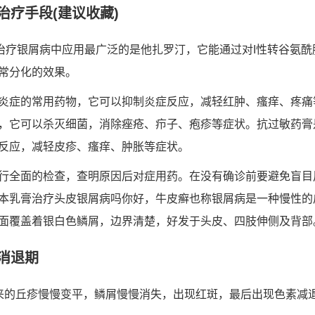
治疗手段(建议收藏)
治疗银屑病中应用最广泛的是他扎罗汀，它能通过对I性转谷氨酰
常分化的效果。
炎症的常用药物，它可以抑制炎症反应，减轻红肿、瘙痒、疼痛
，它可以杀灭细菌，消除痤疮、疖子、疱疹等症状。抗过敏药膏
反应，减轻皮疹、瘙痒、肿胀等症状。
行全面的检查，查明原因后对症用药。在没有确诊前要避免盲目
本乳膏治疗头皮银屑病吗你好，牛皮癣也称银屑病是一种慢性的
面覆盖着银白色鳞屑，边界清楚，好发于头皮、四肢伸侧及背部
消退期
来的丘疹慢慢变平，鳞屑慢慢消失，出现红斑，最后出现色素减