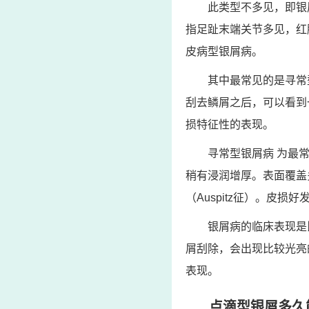
此类型不多见，即银
指足趾末端关节多见，红
皮病型银屑病。
其中最常见的是寻常
刮去鳞屑之后，可以看到
损特征性的表现。
寻常型银屑病 为最
稍有浸润增厚。表面覆盖
（Auspitz征）。皮
银屑病的临床表现是
屑刮除，会出现比较光亮
表现。
点滴型银屑多久