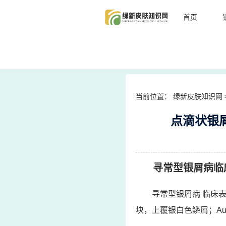
首页
当前位置：
绿新皮肤知识网
点滴状银
寻常型银屑病临
寻常型银屑病 临床
块，上覆银白色鳞屑；Au