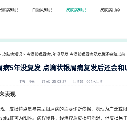
银屑病知识
白癜风知识
皮肤病知识
皮肤病用药
皮肤病知识
点滴状银屑病5年没复发 点滴状银屑病复发后还会和以前
>
>
屑病5年没复发 点滴状银屑病复发后还会和
作者：
小新
时间：25-03-27
阅读数：664人阅读
床表现
表现：皮损特点是寻常型银屑病的主要诊断依据，表现为广泛或
spitz征可为阳性。病程慢性，经治疗后皮损可消退，但皮损易