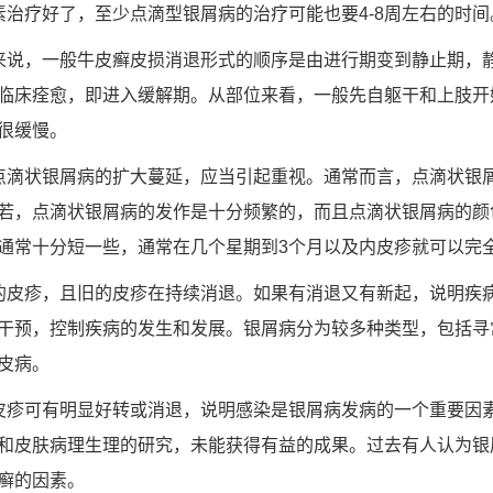
素治疗好了，至少点滴型银屑病的治疗可能也要4-8周左右的时间
来说，一般牛皮癣皮损消退形式的顺序是由进行期变到静止期，
临床痊愈，即进入缓解期。从部位来看，一般先自躯干和上肢开
很缓慢。
点滴状银屑病的扩大蔓延，应当引起重视。通常而言，点滴状银
若，点滴状银屑病的发作是十分频繁的，而且点滴状银屑病的颜
通常十分短一些，通常在几个星期到3个月以及内皮疹就可以完
的皮疹，且旧的皮疹在持续消退。如果有消退又有新起，说明疾
干预，控制疾病的发生和发展。银屑病分为较多种类型，包括寻
皮病。
皮疹可有明显好转或消退，说明感染是银屑病发病的一个重要因
和皮肤病理生理的研究，未能获得有益的成果。过去有人认为银
癣的因素。