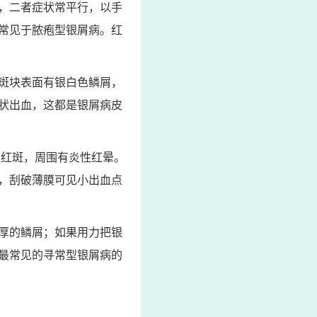
，二者症状常平行，以手
常见于脓疱型银屑病。红
斑块表面有银白色鳞屑，
状出血，这都是银屑病皮
的红斑，周围有炎性红晕。
，刮破薄膜可见小出血点
厚的鳞屑；如果用力把银
最常见的寻常型银屑病的