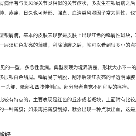
屑病伴有与类风湿关节炎相似的关节症状，多发生在银屑病之后
肿、疼痛，日久也可畸形、强直、血清类风湿因子常为阴性，也
型银屑病，基本的皮肤表现就是皮肤上出现红色的鳞屑性斑块，
一层淡红色发亮的薄膜，刮除薄膜之后，就可以看到很多小的点
常见的一型，多急性发病。典型表现为境界清楚、形状大小不一
多层银白色鳞屑。鳞屑易于刮脱，刮净后淡红发亮的半透明薄膜
损好发于头部、骶部和四肢伸侧面。部分患者自觉不同程度的瘙痒。
比较有特点的，主要表现是红色的丘疹或者斑块，上面附有比较
的一种薄膜；如果再把薄膜刮掉，就会出现一种点状出血，这是
能好