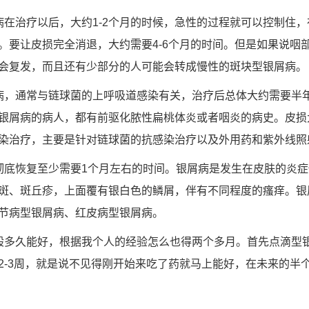
病在治疗以后，大约1-2个月的时候，急性的过程就可以控制住
。要让皮损完全消退，大约需要4-6个月的时间。但是如果说咽
会复发，而且还有少部分的人可能会转成慢性的斑块型银屑病。
病，通常与链球菌的上呼吸道感染有关，治疗后总体大约需要半
银屑病的病人，都有前驱化脓性扁桃体炎或者咽炎的病史。皮损
染治疗，主要是针对链球菌的抗感染治疗以及外用药和紫外线照
彻底恢复至少需要1个月左右的时间。银屑病是发生在皮肤的炎
斑、斑丘疹，上面覆有银白色的鳞屑，伴有不同程度的瘙痒。银
节病型银屑病、红皮病型银屑病。
般多久能好，根据我个人的经验怎么也得两个多月。首先点滴型
2-3周，就是说不见得刚开始来吃了药就马上能好，在未来的半