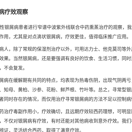
病疗效观察
常性银屑病患者进行窄谱中波紫外线联合中药熏蒸治疗的观察，
作用，尤其是对点滴状银屑病，疗效更佳，值得临床推广应用。
病人，除了常规的保湿剂治疗以外，可用达力士、他克莫司等外
效果。当然银屑病，还是要强调有良好的饮食、生活习惯，同时
，不会复发。
屑病在缓解期有共同的特点，均表现为热毒伤阴，出现气阴两亏
、知母、黄柏、沙参、花粉、鲜芦根、竹叶等。总之，寻常型银
者同时存在的情况，而仅用治疗寻常银屑病的方法不足以控制病
药治疗毒副作用小，疗效确切，且远期疗效较西药理想，可明显
，不仅对银屑病有疗效，有时还能对其他病收到意外疗效。我们
辨证，灵活结合西药，取得了满意疗效。