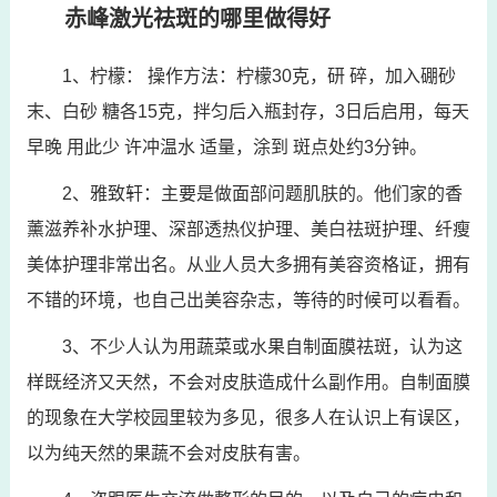
赤峰激光祛斑的哪里做得好
1、柠檬： 操作方法：柠檬30克，研 碎，加入硼砂
末、白砂 糖各15克，拌匀后入瓶封存，3日后启用，每天
早晚 用此少 许冲温水 适量，涂到 斑点处约3分钟。
2、雅致轩：主要是做面部问题肌肤的。他们家的香
薰滋养补水护理、深部透热仪护理、美白祛斑护理、纤瘦
美体护理非常出名。从业人员大多拥有美容资格证，拥有
不错的环境，也自己出美容杂志，等待的时候可以看看。
3、不少人认为用蔬菜或水果自制面膜祛斑，认为这
样既经济又天然，不会对皮肤造成什么副作用。自制面膜
的现象在大学校园里较为多见，很多人在认识上有误区，
以为纯天然的果蔬不会对皮肤有害。