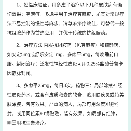
1、经临床验证，用多虑平治疗以下几种皮肤病有确
切效果：荨麻疹：多虑平用于治疗荨麻疹，尤其对常规疗
法不易控制的慢性荨麻疹、冷荨麻疹疗效佳，可替代一般
抗组胺药作为首选应用，并优于传统的抗组胺药。
2、治疗方法 内服抗组胺药（见荨麻疹）和镇静药，
如安定5mg或舒乐安定1mg、多虑平5mg，每晚睡前口
服。封闭治疗：泛发性神经性皮炎可用0.25%盐酸普鲁卡
因静脉封闭。
3、多虑平25mg，每日3次。药物三：局部涂擦神经
性皮炎药水，或含有皮质激素的软膏，贴用肤疾灵或特美
肤涂膜，皆有效果。严重的病人，局部可用深度X线照
射，或用同位素90锶贴敷，皆有效果。如局部有红肿，
则需用抗生素治疗。