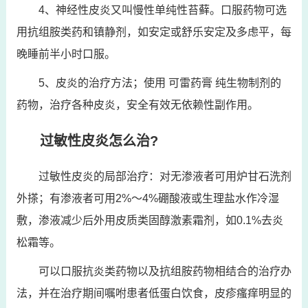
4、神经性皮炎又叫慢性单纯性苔藓。口服药物可选
用抗组胺类药和镇静剂，如安定或舒乐安定及多虑平，每
晚睡前半小时口服。
5、皮炎的治疗方法；使用 可雷药膏 纯生物制剂的
药物，治疗各种皮炎，安全有效无依赖性副作用。
过敏性皮炎怎么治?
过敏性皮炎的局部治疗：对无渗液者可用炉甘石洗剂
外搽；有渗液者可用2%～4%硼酸液或生理盐水作冷湿
敷，渗液减少后外用皮质类固醇激素霜剂，如0.1%去炎
松霜等。
可以口服抗炎类药物以及抗组胺药物相结合的治疗办
法，并在治疗期间嘱咐患者低蛋白饮食，皮疹瘙痒明显的