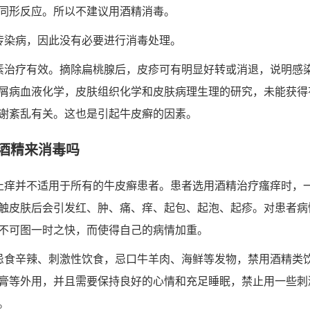
同形反应。所以不建议用酒精消毒。
传染病，因此没有必要进行消毒处理。
素治疗有效。摘除扁桃腺后，皮疹可有明显好转或消退，说明感
屑病血液化学，皮肤组织化学和皮肤病理生理的研究，未能获得
谢紊乱有关。这也是引起牛皮癣的因素。
酒精来消毒吗
止痒并不适用于所有的牛皮癣患者。患者选用酒精治疗瘙痒时，
触皮肤后会引发红、肿、痛、痒、起包、起泡、起疹。对患者病
不可图一时之快，而使得自己的病情加重。
忌食辛辣、刺激性饮食，忌口牛羊肉、海鲜等发物，禁用酒精类
膏等外用，并且需要保持良好的心情和充足睡眠，禁止用一些刺
。