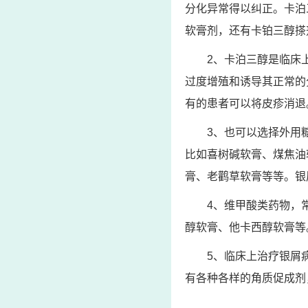
分化异常得以纠正。卡泊
软膏剂，还有卡铂三醇搽
2、卡泊三醇是临床
过度增殖和诱导其正常的
有的患者可以将皮疹消退
3、也可以选择外用
比如喜树碱软膏、煤焦油
膏、老鹳草软膏等等。银
4、维甲酸类药物，
醇软膏、他卡西醇软膏等
5、临床上治疗银屑
有各种各样的角质促成剂