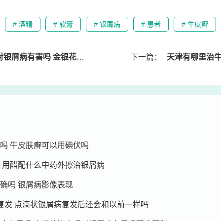
# 酒精
# 软膏
# 银屑病
# 患者
# 牛皮癣
有害吗 金银花对银屑病有帮助吗
下一篇：
天津有哪里治牛皮癣最
吗 牛皮肤癣可以用碘伏吗
 用醋配什么中药外擦治银屑病
确吗 银屑病影像表现
复发 点滴状银屑病复发后还会和以前一样吗