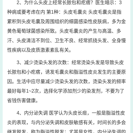
2、为什么头皮上经常长脓包和疙瘩？医生暗示：3
种病或要考虑在内 第1种：头皮毛囊炎 头皮毛囊炎是指
累积到头皮毛囊及周围组织的细菌感染性皮肤病，多为金
黄色葡萄球菌感染所致。头皮毛囊炎的产生与高温、多
汗、头皮清洁不到位、卫生不良、经常抓挠头发、全身慢
性疾病以及皮质激素紊乱有关。
3、减少烫染头发的次数：经常烫染头发是导致头皮
长脓包和小疙瘩，诱发毛囊炎和脂溢性皮炎发生的主要原
因。生活中应尽量减少烫染头发的次数，烫染头发的频率
最好每年1~2次，选择化学添加剂少的染发剂，不要为了
省钱伤害健康。
4、内分泌失调 医学认为头皮长痘，一般是脂溢性皮
炎的表现，与内分泌失调和皮肤敏感有关，时间长的多会
继发脱发，称为脂溢性脱发；尤其是女性，内分泌失调的