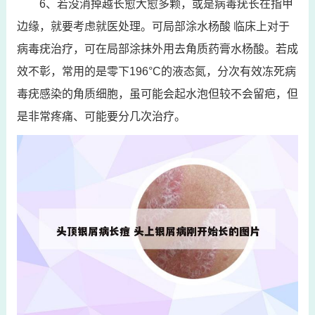
6、若没消掉越长愈大愈多颗，或是病毒疣长在指甲
边缘，就要考虑就医处理。可局部涂水杨酸 临床上对于
病毒疣治疗，可在局部涂抹外用去角质药膏水杨酸。若成
效不彰，常用的是零下196°C的液态氮，分次有效冻死病
毒疣感染的角质细胞，虽可能会起水泡但较不会留疤，但
是非常疼痛、可能要分几次治疗。