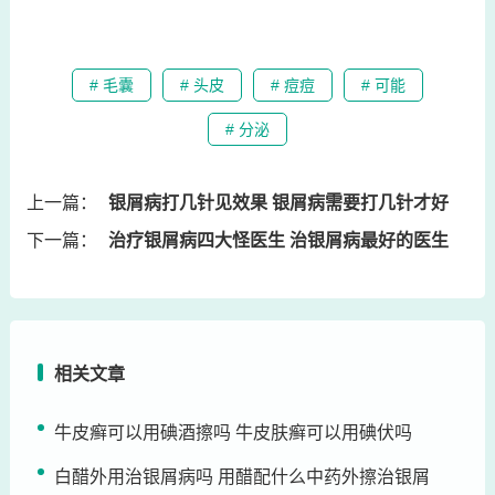
# 毛囊
# 头皮
# 痘痘
# 可能
# 分泌
上一篇：
银屑病打几针见效果 银屑病需要打几针才好
下一篇：
治疗银屑病四大怪医生 治银屑病最好的医生
相关文章
牛皮癣可以用碘酒擦吗 牛皮肤癣可以用碘伏吗
白醋外用治银屑病吗 用醋配什么中药外擦治银屑