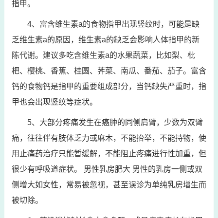
指甲。
4、富含维生素a的食物指甲出现竖纹时，可能是缺
乏维生素a的原因，维生素a的缺乏会影响人体指甲的新
陈代谢。建议多吃含维生素a的水果蔬菜，比如梨、枇
杷、樱桃、香蕉、桂圆、荠菜、南瓜、番茄、茄子。富含
钙的食物钙是指甲的重要组成部分，当钙缺失严重时，指
甲也会出现竖纹等症状。
5、大部分疼痛发生在癌肿的同侧肩臂，少数为双臂
痛，往往伴有肢体乏力或麻木，不能抬举，不能持物，使
用止痛药治疗只能暂缓解，不能阻止疼痛进行性加重，但
很少有呼吸道症状。 男性乳房肥大 男性的乳房一侧或双
侧增大如女性，常易被忽视，甚至误诊为单纯乳房增生而
被切除。