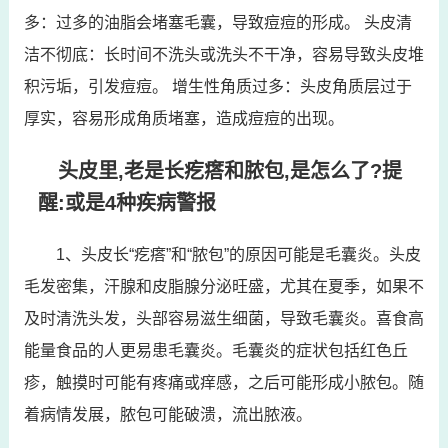
多：过多的油脂会堵塞毛囊，导致痘痘的形成。 头皮清
洁不彻底：长时间不洗头或洗头不干净，容易导致头皮堆
积污垢，引发痘痘。 增生性角质过多：头皮角质层过于
厚实，容易形成角质堵塞，造成痘痘的出现。
头皮里,老是长疙瘩和脓包,是怎么了?提
醒:或是4种疾病警报
1、头皮长“疙瘩”和“脓包”的原因可能是毛囊炎。头皮
毛发密集，汗腺和皮脂腺分泌旺盛，尤其在夏季，如果不
及时清洗头发，头部容易滋生细菌，导致毛囊炎。喜食高
能量食品的人更易患毛囊炎。毛囊炎的症状包括红色丘
疹，触摸时可能有疼痛或痒感，之后可能形成小脓包。随
着病情发展，脓包可能破溃，流出脓液。