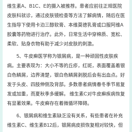
维生素A、B1C、E的摄入被推荐。患者应前往正规医院
皮肤科就诊，通过皮肤镜检查等方法了解病情，随后在医
生指导下使用卡泊三醇软膏、本维莫德乳膏或口服阿维A
胶囊等药物进行治疗。此外，日常生活中穿棉质、宽松、
柔软、贴身衣物有助于减少对皮肤的刺激。
5、牛皮癣医学称为银屑病，是一种顽固性皮肤疾
病。主要表现为：大小不等的丘疹，红斑，表面覆盖着银
白色鳞屑，边界清楚，银白色鳞屑剥脱后会有出血点。好
发于头皮、四肢伸侧及背部。多数患者病情春冬季节易复
发或加重，而夏秋季多缓解。 维生素C对牛皮癣疾病恢复
有显著效果。牛皮癣存在着微循环障碍。
6、银屑病和维生素缺乏没有关系，有些患者在补充
维生素C、维生素B12后，银屑病皮损恢复相对较快，但