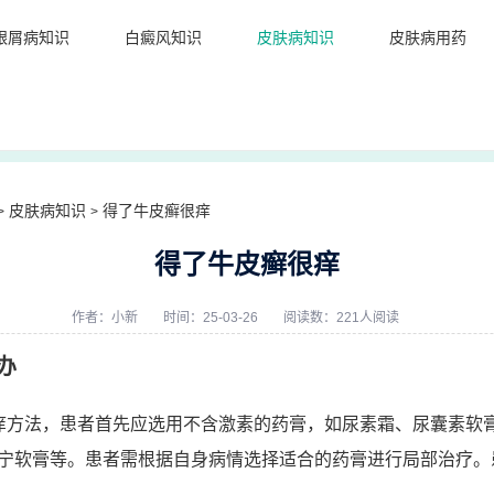
银屑病知识
白癜风知识
皮肤病知识
皮肤病用药
皮肤病知识
得了牛皮癣很痒
>
>
得了牛皮癣很痒
作者：
小新
时间：25-03-26
阅读数：221人阅读
办
痒方法，患者首先应选用不含激素的药膏，如尿素霜、尿囊素软
宁软膏等。患者需根据自身病情选择适合的药膏进行局部治疗。