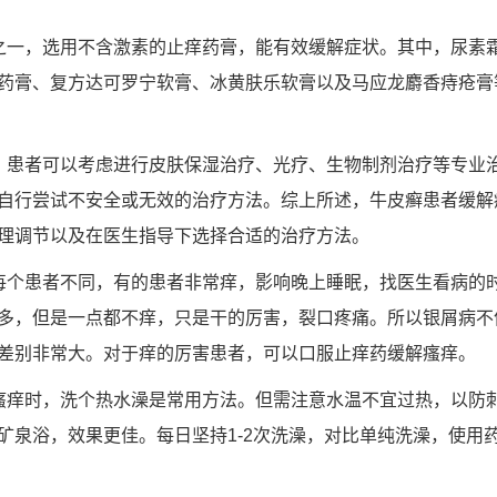
之一，选用不含激素的止痒药膏，能有效缓解症状。其中，尿素霜、
药膏、复方达可罗宁软膏、冰黄肤乐软膏以及马应龙麝香痔疮膏
，患者可以考虑进行皮肤保湿治疗、光疗、生物制剂治疗等专业
自行尝试不安全或无效的治疗方法。综上所述，牛皮癣患者缓解
理调节以及在医生指导下选择合适的治疗方法。
每个患者不同，有的患者非常痒，影响晚上睡眠，找医生看病的
多，但是一点都不痒，只是干的厉害，裂口疼痛。所以银屑病不
差别非常大。对于痒的厉害患者，可以口服止痒药缓解瘙痒。
瘙痒时，洗个热水澡是常用方法。但需注意水温不宜过热，以防
矿泉浴，效果更佳。每日坚持1-2次洗澡，对比单纯洗澡，使用