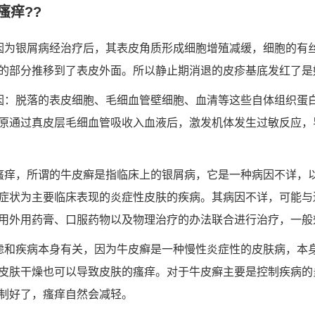
瘙痒??
因为银屑病经治疗后，其表皮角质形成细胞增殖减缓，细胞的有
的部分推移到了表皮外面。所以静止期消退的皮疹基底发红了是
因：脱落的表皮细胞、毛细血管壁细胞、血清等这些自体组织蛋
原通过真皮层毛细血管吸收入血液后，激发机体发生过敏反应，
瘙痒，所谓的牛皮癣是指临床上的银屑病，它是一种病因不详，
症状为主要临床表现的炎症性皮肤的疾病。其病因不详，可能与
用外用药膏、口服药物以及物理治疗的办法联合进行治疗，一般
虑和疾病本身有关，因为牛皮癣是一种慢性炎症性的皮肤病，本
皮肤干燥也可以导致皮肤的瘙痒。对于牛皮癣主要是控制疾病的
制好了，瘙痒自然会减轻。