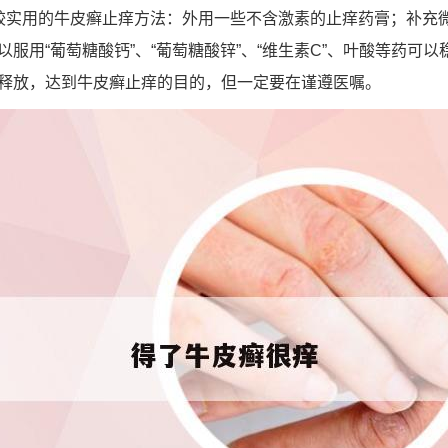
较实用的牛皮癣止痒方法：外用一些不含激素的止痒药膏；补充
服用“葡萄糖酸钙”、“葡萄糖酸锌”、“维生素C”、叶酸等药可
释放，达到牛皮癣止痒的目的，但一定要在谨遵医嘱。