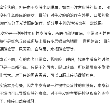
痒症状的，但是由于皮肤出现脱屑，如果不注意皮肤的保湿，可
没有什么瘙痒的症状。目前针对牛皮癣的治疗有外用、口服药物
08nm准分子光等照射治疗，部分用中药的泡浴也有一定效果。
牛皮癣是一种慢性炎症性皮肤病，西医也称银屑病，非常顽固并
特征是红色丘疹或斑块上覆有多层银白色鳞屑。 意见建议： 目
硼酸软膏，尿素霜，白降汞，水杨酸软膏等。
患者不同，有的患者非常痒，影响晚上睡眠，找医生看病的时候
但是一点都不痒，只是干的厉害，裂口疼痛。所以银屑病不像湿
非常大。对于痒的厉害患者，可以口服止痒药缓解瘙痒。
疾病本身有关，因为牛皮癣是一种慢性炎症性的皮肤病，本身就
干燥也可以导致皮肤的瘙痒。对于牛皮癣主要是控制疾病的炎症
了，瘙痒自然会减轻。