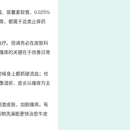
尿囊素软膏、0.025%
等，都属于这类止痒药
治疗。但请务必在皮肤科
瘙痒的关键在于改善日常
时候身上都抓破流血；也
像湿疹、皮炎以瘙痒为主
刺激皮肤，加剧瘙痒。有
药物洗澡能更快治愈牛皮