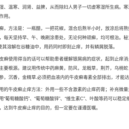
湿、温寒、润肾、益脾，从而除妇人男子一切虚寒湿所生病。寒
作用。
癣，方法是：一瓶醋，一把花椒，混合后熬半小时，放凉后将熬
，每天坚持早、午、晚刷涂患处，无论何种顽癣，均可根治。秘
粉使其溶解在谷糠油中，用药同时即刻止痒，并有鳞屑脱落。
皮癣使用得当的话可以帮助患者缓解银屑病的症状，起到止痒消
主要根源。建议用传统中药麻黄，防风，龙戟草，荆芥，乌梢蛇
参，沉香，金精草.必须把血液内的牛皮癣毒素全部排出，才能
用的牛皮癣止痒方法：外用一些不含激素的止痒药膏；补充微量
“葡萄糖酸钙”、“葡萄糖酸锌”、“维生素C”、叶酸等药可以稳
，达到牛皮癣止痒的目的，但一定要在谨遵医嘱。