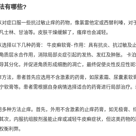
法有哪些?
以对症口服一些抗过敏止痒的药物，像氯雷他定或西替利嗪，对
凡士林、甘油等。皮肤干燥缓解了，瘙痒也会减轻。
以选择以下几种药膏： 牛皮癣软膏- 作用：具有抗炎、抗过敏及
角质层水合作用，消除局部炎症引起的发热、发红及肿胀。 卡泊
导其分化，并促进角质形成细胞的凋亡，最终促使炎性反应性斑
痒方法，患者首先应选用不含激素的药膏，如尿素霜、尿囊素软
宁软膏等。患者需根据自身病情选择适合的药膏进行局部治疗。
用多种方法止痒。首先，外用不含激素的止痒药膏，如无极膏、
其次，内服抗组胺剂虽能止痒或减轻牛皮癣症状，但这类药物的
权衡利弊。