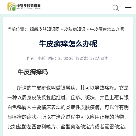
当前位置：
绿新皮肤知识网
皮肤病知识
牛皮癣痒怎么办呢
>
>
牛皮癣痒怎么办呢
作者：
小新
时间：25-03-26
阅读数：232人阅读
牛皮癣痒吗
所谓的牛皮癣也叫做银屑病，其可以导致瘙痒。它是
一种以周身皮肤反复起红斑、丘疹、斑块，并且上覆有银
白色鳞屑为主要临床表现的炎症性皮肤疾病，可以伴有明
显瘙痒的症状。所以在治疗过程中可以应用止痒的药物，
比如盐酸左西替利嗪片、盐酸奥洛他定片或者氯雷他定。