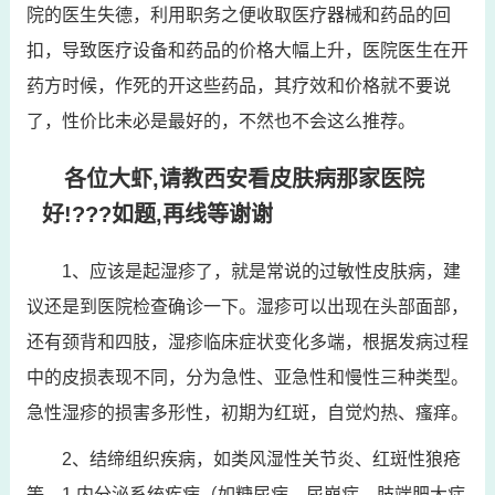
院的医生失德，利用职务之便收取医疗器械和药品的回
扣，导致医疗设备和药品的价格大幅上升，医院医生在开
药方时候，作死的开这些药品，其疗效和价格就不要说
了，性价比未必是最好的，不然也不会这么推荐。
各位大虾,请教西安看皮肤病那家医院
好!???如题,再线等谢谢
1、应该是起湿疹了，就是常说的过敏性皮肤病，建
议还是到医院检查确诊一下。湿疹可以出现在头部面部，
还有颈背和四肢，湿疹临床症状变化多端，根据发病过程
中的皮损表现不同，分为急性、亚急性和慢性三种类型。
急性湿疹的损害多形性，初期为红斑，自觉灼热、瘙痒。
2、结缔组织疾病，如类风湿性关节炎、红斑性狼疮
等。1 内分泌系统疾病（如糖尿病、尿崩症、肢端肥大症