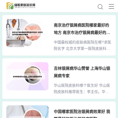
南京治疗银屑病医院哪家最好的
地方 南京市治疗银屑病最好的医
院
中国最权威的皮肤病医院在哪?求医
院名字 北京大学第一医院皮肤科在
科技条件方面尤为突出，综合排名
第八。 安徽医科大学第一附属医院
该院皮肤科在学术影响和科技产出
吉林银屑病华山赞誉 上海华山银
方面表现不俗，综合排名第九。 四
屑病专家
川大学华西医院 华西医院皮肤科在
华山医院皮肤科哪个医生好 华山医
全国也具有较高的知名度和影响
院皮肤科推荐医生：李主任。华山
力，综合排名第十。北京大学医院
医院皮肤科拥有众多经验丰富的医
皮肤科：作为国内一流的皮肤科医
生，其中李主任以其深厚的专业知
院，其在皮肤病诊疗、科研以及教
识和精湛的医疗技术深受患者信
中国哪家医院治银屑病效果好 我
学方面都有着深厚的积累，特别在
赖。李主任在华山医院皮肤科拥有