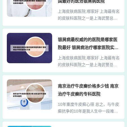
一些罕见皮肤病的诊治方面享有盛
国最好的医治银屑病医院
较高的知名度和影响力。他从事皮
誉。 上海华山医院皮肤科：华山医
上海皮肤病医院,哪家好 上海最有名
肤科临床工作多年，积累了丰富的
院皮肤科是全国知名的皮肤科专
的皮肤科医院之一是上海武警总队
临床经验。对于各种常见皮肤病和
科，拥有先进的诊疗设...
医院。以下是关于该医院的简要介
疑难病症，他都有独到的见解和治
绍：专业性强：上海武警总队医院
疗方法。黄桂琴医生在治疗皮肤病
在皮肤病治疗方面具有较高的专业
银屑病最权威的的医院是哪家医
方面积累了丰富的经验。她擅长运
性，特别是在白癜风的治疗上积累
用中西医结合的方法，为患者提供
院最好 银屑病治疗哪家医院实力
了丰富的经验。治疗效果显著：根
个性化的治疗方案。在她的指导
强
上海皮肤病医院,哪家好 上海最有名
据用户的反馈，该医院在治疗皮肤
下，许多患者成功地控制了皮肤病
的皮肤科医院之一是上海武警总队
病方面效果非常好，例如白癜风等
的症状，提高了生活质量。在选择
医院。以下是关于该医院的简要介
疾病可以得到有效的治疗。上海地
治...
绍：专业性强：上海武警总队医院
区治疗皮肤病的优秀医院是复旦大
在皮肤病治疗方面具有较高的专业
南京治疗牛皮癣价格多少钱 南京
学附属华山医院皮肤科。以下是具
性，特别是在白癜风的治疗上积累
体原因：专业实力出众：复旦大学
治疗牛皮癣的专科医院
了丰富的经验。治疗效果显著：根
附属华山医院皮肤科作为国内知名
10年重度牛皮癣心得 总之，与牛皮
据用户的反馈，该医院在治疗皮肤
的皮肤科专科医院，拥有国内先进
癣抗争的10年是我人生中一段难忘
病方面效果非常好，例如白癜风等
的诊疗设备和技术。其医疗团...
的经历。虽然过程艰辛，但收获却
疾病可以得到有效的治疗。上海地
无比宝贵。这段经历让我更加珍惜
区治疗皮肤病的优秀医院是复旦大