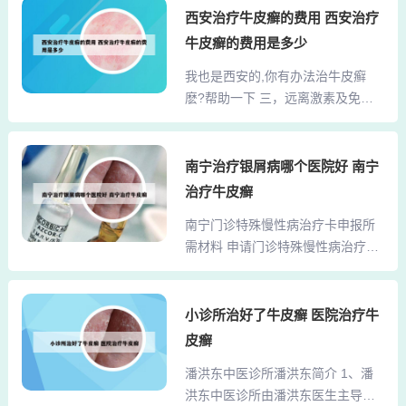
生命、热爱生活，也让我学会了如
西安治疗牛皮癣的费用 西安治疗
学附属华山医院皮肤科。以下是具
何面对困难和挑战。我相信，在未
体原因：专业实力出众：复旦大学
牛皮癣的费用是多少
来的日子里，我会以更加坚定的步
附属华山医院皮肤科作为国内知名
我也是西安的,你有办法治牛皮癣
伐和更加积极的心态去迎接生活中
的皮肤科专科医院，拥有国内先进
麽?帮助一下 三，远离激素及免疫
的每一个挑战。长期效果：生物制
的诊疗设备和技术。其医疗团...
抑制类药物 激素及免疫抑制类药物
剂治疗不仅有助于控制银屑病的病
是许多医生喜欢开的，见效较快，
情，还能减少疾病的复发。患者在
有的黑心医生打着中药的名义，其
南宁治疗银屑病哪个医院好 南宁
长期治疗中，逐渐形成了规律的生
实其冲剂中也含有免疫抑制类，以
活习惯，对疾病的自我管理也更加
治疗牛皮癣
及重金属，等毒性较强，对身体危
得心应手。治疗过程中的注意事项
南宁门诊特殊慢性病治疗卡申报所
害大的药物。将大蒜捣成蒜泥，敷
药物副作用：虽然生物制剂治疗银
需材料 申请门诊特殊慢性病治疗卡
在患处两小时，以周围烧起泡为
屑病效果显著，但也可能...
所需材料包括医保电子凭证或有效
止，尔后再拔火罐，将毒汁吸出。
身份证件或社保卡，以及《南宁市
我找了个折中的办法：用半瓣蒜擦
职工/城乡居民基本医疗保险门诊特
小诊所治好了牛皮癣 医院治疗牛
患处。还真管用，擦过以后就不痒
殊慢性病申报审核表》原件一份。
了。6．〖大蒜治牛皮癣〗把大蒜放
皮癣
病历资料也十分重要，需提供近两
些盐捣烂如泥，敷在患处，用纱布
潘洪东中医诊所潘洪东简介 1、潘
年的疾病诊断证明、出院记录、手
盖好并用胶布固定，每天换新蒜泥
洪东中医诊所由潘洪东医生主导，
术记录、门诊病历等，其中带*号为
一次。中药外洗：中药外洗是...