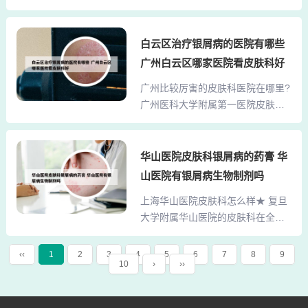
专注于提供全面的医疗服务，特别
主要材料，其他为辅助材料，验原
在皮肤、美容和妇科领域具有显著
件。法律分析：需要准备医保电子
特色。潘医生拥有15年的临床经
白云区治疗银屑病的医院有哪些
凭证或有效身份证件或社保卡；
验，1996年毕业于山东中医药大
《南宁市职工/城乡居民基本医疗保
广州白云区哪家医院看皮肤科好
学，进一步深化学习于中国中医科
险门诊特殊慢性病申报审核表》，
广州比较厉害的皮肤科医院在哪里?
学院，并在著名的上海第九人民医
原件1份；近两年病历资料（可提供
广州医科大学附属第一医院皮肤
院进修，积累了丰富的经验。他曾
疾病诊断证明、出院记录...
科，作为国内知名的皮肤科专科医
担任三级甲医院皮肤科主任，期间
院，拥有先进的诊疗设备和专业的
发表过多篇在业界颇具影响力的中
医疗团队，擅长诊治各类皮肤疾
华山医院皮肤科银屑病的药膏 华
华级论文。温州地区最好的皮肤科
病。 中山大学孙逸仙纪念医院皮肤
医院在哪? 温州光明医院在皮肤科
山医院有银屑病生物制剂吗
科，其皮肤科诊疗水平在广东省内
方面比较出名且治疗效果较好。以
上海华山医院皮肤科怎么样★ 复旦
享有较高声誉，拥有丰富的临床经
下是对该医院的详细介绍：医院名
大学附属华山医院的皮肤科在全国
验和先进的诊疗技术。广州皮肤病
称：温州光明医院皮肤科优...
享有盛誉，它位于上海市的乌鲁木
医院排名前三的是：中山大学孙逸
齐中路。这家医院以其卓越的专业
仙纪念医院、中山大学附属第三医
‹‹
1
2
3
4
5
6
7
8
9
10
›
››
水平和丰富的临床经验闻名遐迩。
院、中山大学附属第一医院。 中山
华山医院的皮肤科不仅拥有先进的
大学孙逸仙纪念医院 简介：该医院
医疗设备，还有一支由资深专家和
位于广州市沿江西路107号，创建于