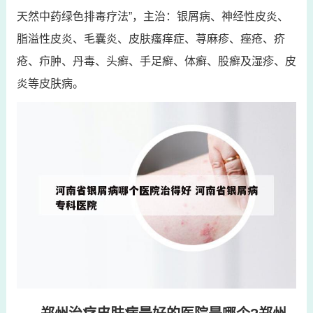
天然中药绿色排毒疗法”，主治：银屑病、神经性皮炎、
脂溢性皮炎、毛囊炎、皮肤瘙痒症、荨麻疹、痤疮、疥
疮、疖肿、丹毒、头癣、手足癣、体癣、股癣及湿疹、皮
炎等皮肤病。