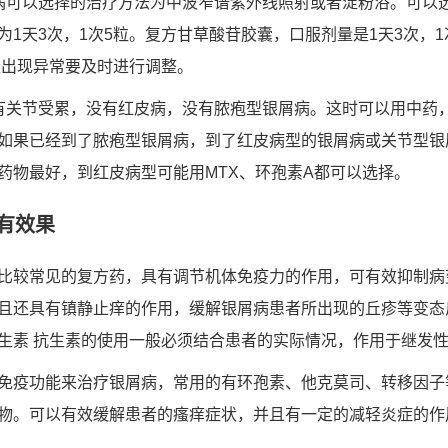
病可以选择的治疗方法为中波窄谱紫外线照射或者淀粉浴。可以
1天3次，1次5粒。复方甘草酸苷胶囊，口服剂量是1天3次，
果出现异常要及时进行调整。
有关节受累，没有红皮病，没有脓疱型银屑病。这时可以用中药
如果已经到了脓疱型银屑病，到了红皮病型的银屑病或关节型银
药物最好，到红皮病型可能用MTX、环孢素A都可以选择。
有效果
比较常见的复方药，具有调节机体免疫力的作用，可有效抑制病
且还具有镇静止痒的作用，缓解银屑病患者所出现的丘疹等变态
生素 抗生素的使用一般必须结合患者的实际情况，作用于继发
免疫功能来治疗银屑病，常用的有环孢素、他克莫司、转移因子
物。可以有效缓解患者的瘙痒症状，并且有一定的减轻炎症的作