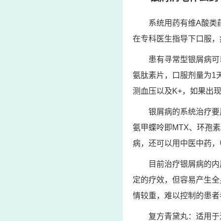
系统用药有维A酸类
在专科医生指导下口服，
患有寻常型银屑病可
氨肽素片，口服剂量为1天
测血压以及K+，如果出
银屑病的系统治疗要
氨甲蝶呤即MTX、环孢
病，还可以用中医中药，
目前治疗银屑病的内
定的疗效，但容易产生全
情较重，难以控制的患者
复方青黛丸：适用于