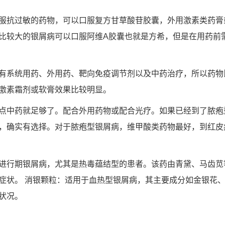
服抗过敏的药物，可以口服复方甘草酸苷胶囊，外用激素类药膏
比较大的银屑病可以口服阿维A胶囊也就是方希，但是在用药前
有系统用药、外用药、靶向免疫调节剂以及中药治疗，所以药物
激素霜剂或软膏效果比较明显。
点中药就足够了。配合外用药物或配合光疗。如果已经到了脓疱
，确实有选择。对于脓疱型银屑病，维甲酸类药物最好，到红皮
进行期银屑病，尤其是热毒蕴结型的患者。该药由青黛、马齿苋
症状。 消银颗粒：适用于血热型银屑病，其主要成分如金银花
状况。