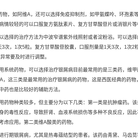
药物，如阿维A，还可以选择免疫抑制剂，如甲氨蝶呤、环孢素
病情较轻的可以口服复方氨肽素片、复方甘草酸苷片或消银片等
以选择的治疗方法为中波窄谱紫外线照射或者淀粉浴。可以选择
3次，1次5粒。复方甘草酸苷胶囊，口服剂量是1天3次，1次
现异常要及时进行调整。
用系统药物，可以选择治疗银屑病目前最常用的是三类药，维甲
素A，这三类是最常用的治疗银屑病的药物，这是西医经典的药物
中药也是比较好的辅助方法。
用药物种类较多，但主要分为以下几类：第一类是抗肿瘤药。该
身的毒性反应，导致肝肾、血液系统损伤等多种不良反应，因此
考虑应用。第二类维A酸类的药物。
进行期银屑病，尤其是热毒蕴结型的患者。该药由青黛、马齿苋