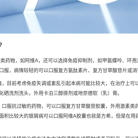
?
酸类药物，如阿维A，还可以选择免疫抑制剂，如甲氨蝶呤、环孢
口服，病情较轻的可以口服复方氨肽素片、复方甘草酸苷片或消
清，目前考虑免疫失调或紊乱引起本病可能比较大，在治疗上可
化硒洗剂洗头，外用卡泊三醇搽剂或地奈德软（乳）膏。
，口服抗过敏的药物，可以口服复方甘草酸苷胶囊，外用激素类
面积比较大的银屑病可以口服阿维A胶囊也就是方希，但是在用