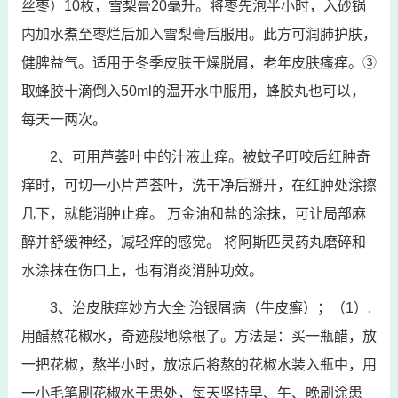
丝枣）10枚，雪梨膏20毫升。将枣先泡半小时，入砂锅
内加水煮至枣烂后加入雪梨膏后服用。此方可润肺护肤，
健脾益气。适用于冬季皮肤干燥脱屑，老年皮肤瘙痒。③
取蜂胶十滴倒入50ml的温开水中服用，蜂胶丸也可以，
每天一两次。
2、可用芦荟叶中的汁液止痒。被蚊子叮咬后红肿奇
痒时，可切一小片芦荟叶，洗干净后掰开，在红肿处涂擦
几下，就能消肿止痒。 万金油和盐的涂抹，可让局部麻
醉并舒缓神经，减轻痒的感觉。 将阿斯匹灵药丸磨碎和
水涂抹在伤口上，也有消炎消肿功效。
3、治皮肤痒妙方大全 治银屑病（牛皮癣）；（1）.
用醋熬花椒水，奇迹般地除根了。方法是：买一瓶醋，放
一把花椒，熬半小时，放凉后将熬的花椒水装入瓶中，用
一小毛笔刷花椒水于患处，每天坚持早、午、晚刷涂患