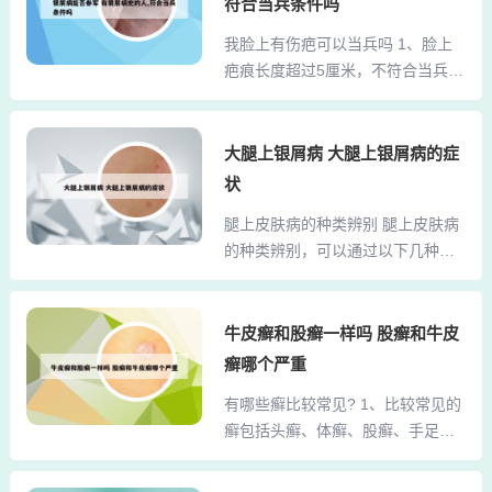
康复体系，当然，这些前提都是需
符合当兵条件吗
酮康唑：复方制剂，结合了萘替芬
要选择什么样的医院进行检查治
我脸上有伤疤可以当兵吗 1、脸上
和酮康唑的抗真菌作用，对股癣有
疗，但是不管您选择什么样的医院
疤痕长度超过5厘米，不符合当兵体
良好的治疗效果。％克霉唑霜、益
进行检查治疗，建议您最好选择...
检标准，无法通过体检关卡，因此
康唑霜、达克宁霜、联苯苄唑霜等
不能参军。 根据《应征公民体格检
也是常用的抗真菌药物，同样适用
查标准》第十条，身体裸露部位有
大腿上银屑病 大腿上银屑病的症
于股癣的治疗。特定抗真菌霜剂：
直径超过2厘米的较大疤痕、纹身或
2%咪糠唑霜、3%克霉唑霜、2%酮
状
其他影响军容的标记，如白癜风、
康唑霜等，这些药物需要坚持使用
腿上皮肤病的种类辨别 腿上皮肤病
黑色素痣等，将不合格。2、您脸上
一段时间，直到股癣症状有所好
的种类辨别，可以通过以下几种常
有一块小伤疤，一般情况下是可以
转，并在股癣完全消失后再停...
见的皮肤病特征进行初步判断： 湿
去当兵的，但具体还需根据不同军
疹 特征：腿上可能出现红斑、丘
种的规定来确定。以下是关于不同
疹、水疱等多形性损害，伴有剧烈
牛皮癣和股癣一样吗 股癣和牛皮
军种对伤疤要求的详细说明以及其
瘙痒。 辨别要点：湿疹通常呈对称
他入伍条件：不同军种对伤疤的要
癣哪个严重
性分布，且容易反复发作。 银屑病
求： 空军：通常对身体条件有较高
有哪些癣比较常见? 1、比较常见的
特征：腿上可出现境界清楚、形状
要求，脸部伤疤可能会影响面部美
癣包括头癣、体癣、股癣、手足
大小不一的红斑，周围有炎性红
观，但关键在于伤疤...
癣、甲癣、花斑癣以及牛皮癣等。
晕，表面覆盖多层银白色鳞屑。腿
头癣：主要由头皮感染真菌引起，
上皮肤病的种类繁多，以下是几种