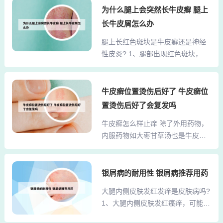
表现为头皮瘙痒、脱屑，严重时可
为什么腿上会突然长牛皮癣 腿上
常见的腿上皮肤病及其辨别要点：
能出现脱发。体癣：发生在除头
湿疹：表现：腿上可出现红斑、丘
长牛皮屑怎么办
皮、掌跖、甲及腹股沟以外的躯干
疹、水疱等多形性损害，伴有剧烈
腿上长红色斑块是牛皮癣还是神经
和四肢皮肤的癣菌感染，表现为圆
瘙痒。辨别：通常呈对称性分布，
性皮炎? 1、腿部出现红色斑块，你
形或椭圆形的红斑，边缘隆起，中
且易反复发作，慢性期可...
可能遇到的两大疑虑：首先，当腿
心消退，伴有瘙痒。2、体癣的病因
上悄然浮现红色斑块时，千万不能
主要有以下几点：真菌感染：以红
掉以轻心。一种可能是银屑病（牛
牛皮癣位置烫伤后好了 牛皮癣位
色毛癣菌最为常见，此外，在我国
皮癣）的迹象。在这些斑块上，你
还有须癣毛癣菌、断发毛癣菌、全
置烫伤后好了会复发吗
可能会注意到银白色的鳞片覆盖，
小孢子菌、絮状表皮癣菌和紫色毛
牛皮癣怎么样止痒 除了外用药物，
剥落时，斑块底下可能伴随点状出
癣菌等也可引起体癣。病菌寄生特
内服药物如大枣甘草汤也是牛皮癣
血和薄膜状的皮肤。2、神经性皮
点：这些病菌侵入表皮后，一般...
患者止痒的一种选择。该汤剂由30
炎：疾病是我们的皮肤疾病，颈
克大枣和10克甘草组成，通过煎煮
后，肘部，前臂，大腿，回归和其
去渣取汁后饮用。此汤具有益气调
银屑病的耐用性 银屑病推荐用药
他地区的主要发病位置，成膜特点
中、扶助正气的功效，每日一剂，
似乎是平行的，是三角形或多角形
大腿内侧皮肤发红发痒是皮肤病吗?
分两次饮用。总之，在止痒药物的
丘疹，皮肤增厚，皮肤脊将突出，
1、大腿内侧皮肤发红瘙痒，可能是
选择上应谨慎，避免使用对身体有
皮沟将深化，更多的是淡红色或淡
股癣或湿疹，需要根据具体情况进
害的激素类药物。同时，结合外用
褐色。病人会有强烈的瘙痒感，...