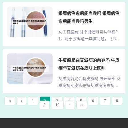
行治疗：若为真菌感染性股癣：进
和内服药物，综合治疗牛皮癣的瘙
行真菌学检查：患者应前往医院皮
痒症状。后背牛皮癣特别痒时，可
银屑病治愈后能当兵吗 银屑病治
肤科进行真菌学检查以确诊。抗真
以采取以下办法止痒：采用中医扶
愈后能当兵吗男生
菌治疗：如检查阳性，需进行抗真
阳灭癣疗法：该疗法通过调整体内
菌治疗。使用收敛外用药：局部可
女生有股癣,能不能通过当兵体检?
环境，改善患者体内的阳虚体质，
使用收敛的外用药，如炉甘石洗剂
1、对于股癣这一具体问题，《应征
达到阴阳平衡，从而有效缓解瘙痒
等。2、皮肤病：如湿疹、皮炎等，
公民体格检查标准》中指出，如果
等症状。治疗过程中，医生...
这些皮肤病可能导致皮肤炎症和痒
股癣局限且不严重，可以视为合
感，通常由环境、遗传和免疫因素
格。具体而言，只要股癣没有泛发
牛皮癣是在艾滋病的前兆吗 牛皮
等多种因素引起。真菌感染：如股
或广泛扩散，且不影响外观，那么
癣与艾滋病在皮肤上区别
癣，是一种常见的真菌感染，通常
参军体检时通常不会被列为不合
出现在大腿内侧和腹股沟部位，会
艾滋病前兆会有皮疹吗 展开全部 艾
格。2、【解析】你的股癣面积如果
导致皮肤发红、痒感，并...
滋病初期皮疹是指艾滋病病毒初次
直径达到3厘米以上，那么就属于不
感染人体后，一部分感染者出现的
合格了，如果不到这个面积，那么
皮损表现，皮疹通常出现于病毒侵
是可以通过的。3、参军体检过程
‹‹
‹
1
2
3
4
5
6
7
8
9
10
›
››
入人体后2-4周左右，常见于感染者
中，体检官会要求考生脱去衣物，
的头面部、颈部、前胸、后背等
进行全身检查。因此，如果考生有
处，也可见于四肢和生殖器。皮肤
皮肤病，尤其是屁股部位的湿疹或
较颜色较浅的人，皮疹可呈红色或
股癣，那么他们可能无法通过体