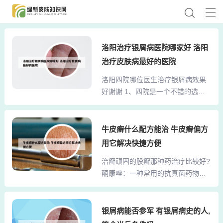
洛阳治疗银屑病医院哪家好 洛阳
治疗皮肤病最好的医院
洛阳四院哪位医生治疗银屑病效果
好谢谢 1、四院是一个不错的选
择，它以前的名字是洛阳市第四人
民医院，也被称为原洛专医院。近
年来，它的名字似乎有所变化，现
牛皮癣什么配方能治 牛皮癣偏方
在被称作河南第二附属医院。这家
用它解决快捷方便
医院在皮肤科方面有着不错的表
治癣顽固的股癣那种药治疗比较好?
现，特别是在皮肤病的诊断和治疗
酮康唑：一种常用的抗真菌药物，
方面有着丰富的经验。2、是需要根
可用于治疗股癣。益康唑：同样具
据您的病情情况来决定的，现在治
有抗真菌作用，适用于股癣的治
疗白癜风有是采用目前最为先进的
疗。咪康唑：也是抗真菌药物的一
银屑病能否参军 有银屑病史的人,
白癜风治疗康复体系，GX-B白癜风
种，可用于涂擦治疗股癣。萘替芬