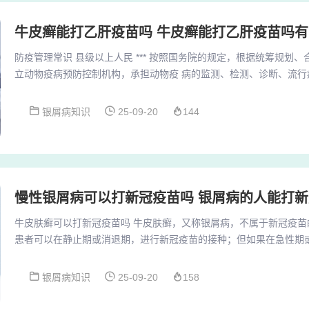
牛皮癣能打乙肝疫苗吗 牛皮癣能打乙肝疫苗吗
防疫管理常识 县级以上人民 *** 按照国务院的规定，根据统筹规划
立动物疫病预防控制机构，承担动物疫 病的监测、检测、诊断、流行
预 防、控制等技术工作。遵守防疫规定：应严格遵守当地的防疫规定
保防疫措施得到有效执行。配合防疫工作：如遇到防疫人员进行检查
银屑病知识
25-09-20
144
提供必要的信息和协助。食堂管理方面的防疫措施 开通外卖预订系统
预订系统，让职工可以在手机上预订餐...
慢性银屑病可以打新冠疫苗吗 银屑病的人能打新
牛皮肤癣可以打新冠疫苗吗 牛皮肤癣，又称银屑病，不属于新冠疫苗
患者可以在静止期或消退期，进行新冠疫苗的接种；但如果在急性期
到控制后，再进行接种。银屑病是一种常见的以红斑脱屑为主要表现
者在特定情况下可以打新冠疫苗。以下是具体情况：静止期或消退期
银屑病知识
25-09-20
158
患者在病情处于静止期或消退期时，是可以进行新冠疫苗的接种的。牛
皮癣的人一般不可以打新冠疫苗。因为牛皮癣主要指...