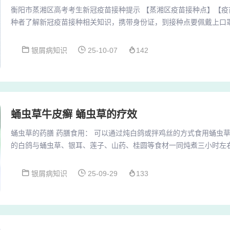
衡阳市蒸湘区高考考生新冠疫苗接种提示 【蒸湘区疫苗接种点】【疫
种者了解新冠疫苗接种相关知识，携带身份证，到接种点要佩戴上口
时：配合现场预防接种工作人员询问，如实提供本人健康状况和接种
观区留观30分钟，没有异常情况才可以离开。衡阳新冠疫苗第二针接
银屑病知识
25-10-07
142
接种第二针_湖南疾控：将全面恢复首针接种_【高新区】原计划6月23
种调整到6月24-25日，接种方舱点不...
蛹虫草牛皮癣 蛹虫草的疗效
蛹虫草的药膳 药膳食用： 可以通过炖白鸽或拌鸡丝的方式食用蛹虫
的白鸽与蛹虫草、银耳、莲子、山药、桂圆等食材一同炖煮三小时左
鸡丝则是将蛹虫草浸泡两小时后，与鸡腿肉一同烹饪成美味的菜肴。
水立即的冲调，5分钟之后便可立即食用，且能够数次性的冲调。蛹
银屑病知识
25-09-29
133
择蛹虫草8克，放水300ml，烧开3分钟就可以，早、晚食用最好，
（1）38度1纯粮酒10斤，添加蛹虫草100...