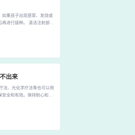
康：如果孩子出现感冒、发烧或
再进行接种。 清洁注射部
后： 避免立即洗澡：打完疫
糖尿病之后，大家会发现，如
食，还有大家身上也会出现一
究不出来
疗法、光化学疗法等也可以用
保安全和有效。保持耐心和积
差异而存在明显差异。正确做
持良好的生活习惯和心态，积
银屑病国内外最新研究成果和