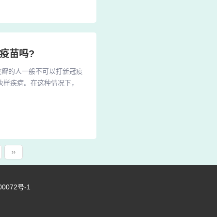
染新冠病毒，出现重症或危重
疫苗吗?
皮癣的人一般不可以打新冠疫
块样疾病。在这种情况下，如
剧，还有可能会降低人们的生
急性传染病或痊愈后不足2周
、结核病的儿童不宜接种，以
››
00072号-1