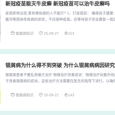
新冠疫苗能灭牛皮癣 新冠疫苗可以治牛皮癣吗
疫苗即将出现,患有哪些病的人不能打? 1、打疫苗前： 确保孩子健
腹泻等感染性疾病的症状，不应接种疫苗。应等待孩子完全康复一周后
位：打疫苗的前一天，要给孩子即将接种疫苗的部位进行清洁。打疫苗
苗后的当天不建议洗澡，最好在接种后的48小时再洗澡。2、在患上
银屑病知识
25-09-27
153
果糖尿病一直都没有进行很好的控制，会严重的影响到我们平时的饮
些皮肤疾病，不能挠。一挠就会出现溃疡的现...
银屑病为什么得不到突破 为什么银屑病病因研
银屑病患者不要乱用偏方治疗 物理治疗改善症状：物理治疗如紫外线
于改善银屑病的症状。这些治疗方法需要在医生的指导下进行，以确
极心态 认识个体差异：导致银屑病加重或诱发的因素很多，但因个体
法：患者应保持理性态度，认识到银屑病目前尚无根治方法。通过保
银屑病知识
25-09-21
143
极配合医生的治疗，可以有效控制病情，提高生活质量。同时，关注
报告，了解最新的治疗方法和进展。多数偏方广告的...