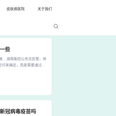
皮肤病医院
关于我们
一些
... 湖南衡阳公务员民警，体
足印来确定，而是需要通过专
问题，可能会被视作可接受的
但具体情况还需根据体检标准
即足弓塌陷，会影响长时间站
种新冠病毒疫苗吗