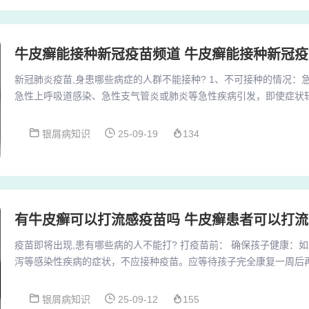
牛皮癣能接种新冠疫苗频道 牛皮癣能接种新冠疫
新冠肺炎疫苗,身患哪些病症的人群不能接种? 1、不可接种的情况：
急性上呼吸道感染、急性支气管炎或肺炎等急性疾病引发，即使症状
禁忌症。此时免疫系统处于应激状态，接种可能加重呼吸道症状（如
可能干扰疫苗的免疫应降低保护效果。2、除了咳痰症状外，还有一
银屑病知识
25-09-19
134
苗。对疫苗成分过敏的人群，应避免接种，以防发生严重的过敏反应
病或处于慢性疾病的急性发作期的人群，也不宜接种...
有牛皮癣可以打流感疫苗吗 牛皮癣患者可以打
疫苗即将出现,患有哪些病的人不能打? 打疫苗前： 确保孩子健康：
泻等感染性疾病的症状，不应接种疫苗。应等待孩子完全康复一周后再
打疫苗的前一天，要给孩子即将接种疫苗的部位进行清洁。打疫苗后：
的当天不建议洗澡，最好在接种后的48小时再洗澡。高危人群则主要
银屑病知识
25-09-12
155