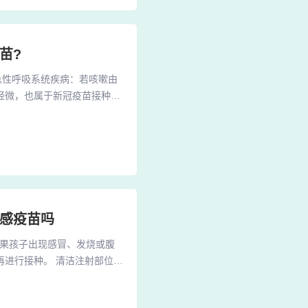
苗?
急性呼吸系统疾病：若咳嗽由
轻微，也属于新冠疫苗接种的
咳嗽、发热），同时疾病本身
些其他情况也不宜接种新冠疫
。患有急性疾病、严重慢性疾
流感疫苗吗
如果孩子出现感冒、发烧或腹
进行接种。 清洁注射部位：
 避免立即洗澡：打完疫苗后
包括老人、儿童、孕妇及患有