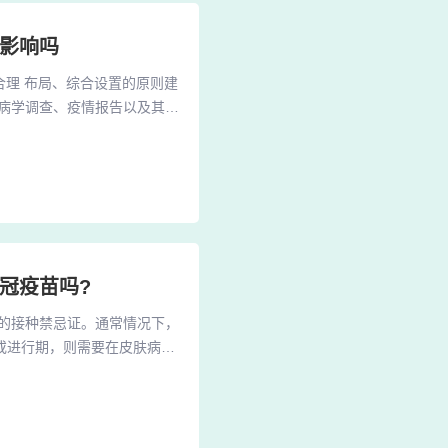
有影响吗
、合理 布局、综合设置的原则建
病学调查、疫情报告以及其他
，如扫码、测温、登记等，确
、排查等工作，应积极配合，
：食堂应开通专业的团餐外卖
冠疫苗吗?
的接种禁忌证。通常情况下，
或进行期，则需要在皮肤病得
的顽固性皮肤病。牛皮肤癣患
可接种：通常情况下，银屑病
皮肤癣可以打新冠疫苗吗 牛