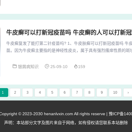
基础疾病的人群。这些人群由于身体条件或工作环境的原因，一旦感
症的风险较高。然而，随着疫苗接种工作的推...
牛皮癣可以打新冠疫苗吗 牛皮癣的人可以打新冠
牛皮癣复发了能打第二针疫苗吗? 1、牛皮肤癣可以打新冠疫苗吗 牛
苗。因为牛皮癣主要指的是神经性皮炎，属于具有强烈瘙痒性质的斑
果打了新冠疫苗之后，患者有可能会造成原有的牛皮癣的瘙痒程度加
活质量，不利于患者人体的健康。2、患急性传染病或恢复期：正在患
银屑病知识
25-09-10
159
的儿童应缓期接种。患有严重内脏疾病：如心脏病、肝脏病、肾脏病
免发生较重反应。神经系统疾病：如癔病、癫痫、...
1
2
3
4
5
6
7
8
9
10
›
right © 2023-2030 henanlvxin.com All rights reserve |
豫ICP备140
声明：本站部分文字及图片来自于网络，如有侵权请您联系本站删除