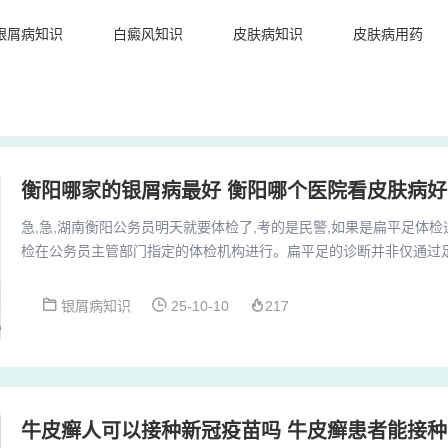
银屑病知识
白癜风知识
皮肤病知识
皮肤病用药
衡阳哪家的银屑病最好 衡阳哪个医院看皮肤病好
急,急,湖南衡阳公务员明天就要体检了,考的是民警,如果是扁平足体检通
检在公务员主管部门指定的体检机构进行。扁平足的诊断并非仅通过
业的足部检查。如果扁平足的程度较轻或中度，且没有引起其他足部
条件。对于公务员体检而言，虽然扁平足是某些职位的不合格因素，
银屑病知识
25-10-10
217
和相关职位的具体要求来判断。扁平足者通常不能报考警校。平足，
立或行走的耐力，因此不太适合从事需要连...
牛皮癣人可以接种新冠疫苗吗 牛皮癣患者能接