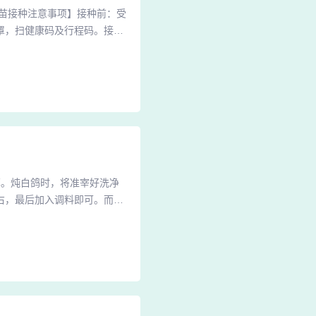
苗接种注意事项】接种前：受
罩，扫健康码及行程码。接种
禁忌等信息。接种后：要在留
种最新消息衡阳疾控：请抓紧
-25日第2剂次大规模集中接
草。炖白鸽时，将准宰好洗净
右，最后加入调料即可。而拌
煮茶：选择蛹虫草5克，用沸
虫草也可一起吞掉。熬水：选
夜里可蛹虫草吞掉。泡药酒：