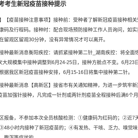
考考生新冠疫苗接种提示
】【疫苗接种注意事项】接种前：受种者了解新冠疫苗接种相关
康码及行程码。接种时：配合现场预防接种工作人员询问，如实
在留观区留观30分钟，没有异常情况才可以离开。
接种最新消息衡阳疾控：请抓紧接种第二针_湖南疾控：将全面
2剂次大规模集中接种调整到6月24-25日，接种方舱点不变。6月2
据我区新冠疫苗接种安排，6月15-16日将集中接种第二针。
接种最新消息【高新区】接省市有关通知精神，为进一步筑牢新
冠疫苗加强针接种，凡完成一针剂或两针剂疫苗全程接种后满6个
区报备，不参加本次全员核酸检测：①健康码为红码的；②近7
③48小时内接种了新冠疫苗的；④有发热、干咳、乏力、嗅觉
、腹泻等症状的。