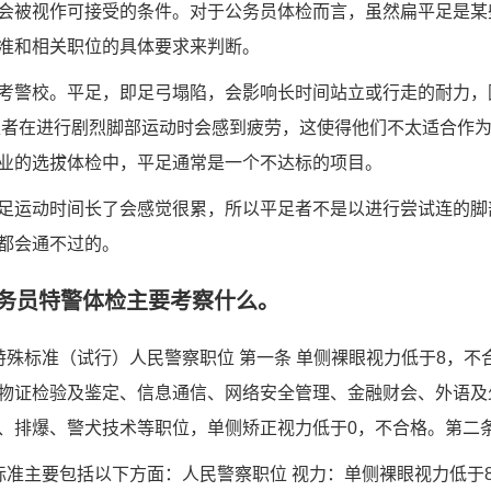
会被视作可接受的条件。对于公务员体检而言，虽然扁平足是某
准和相关职位的具体要求来判断。
考警校。平足，即足弓塌陷，会影响长时间站立或行走的耐力，
足者在进行剧烈脚部运动时会感到疲劳，这使得他们不太适合作
业的选拔体检中，平足通常是一个不达标的项目。
足运动时间长了会感觉很累，所以平足者不是以进行尝试连的脚
都会通不过的。
务员特警体检主要考察什么。
特殊标准（试行）人民警察职位 第一条 单侧裸眼视力低于8，不
物证检验及鉴定、信息通信、网络安全管理、金融财会、外语及
、排爆、警犬技术等职位，单侧矫正视力低于0，不合格。第二条
标准主要包括以下方面：人民警察职位 视力：单侧裸眼视力低于