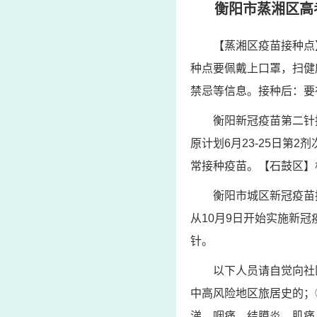
衡阳市蒸湘区高
【蒸湘区疫苗接种点
种点要佩戴上口罩，扫健
禁忌等信息。接种后：要
衡阳新冠疫苗第二针
原计划6月23-25日第
常接种疫苗。【石鼓区】根
衡阳市城区新冠疫苗
从10月9日开始实施新
针。
以下人员请自觉向社
中高风险地区旅居史的；
涕、咽痛、结膜炎、肌痛