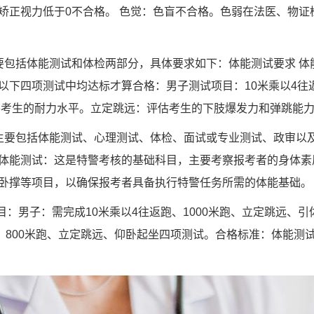
矫正视力低于0不合格。 色觉：色盲不合格。色弱在法医、物证
要包括体能测试和体检两部分，具体要求如下：体能测试要求 体
以下四项测试中均达标才算合格：男子测试项目：10米乘以4往
考察考生的耐力水平。立定跳远：评估考生的下肢爆发力和弹跳能
主要包括体能测试、心理测试、体检、面试或专业测试、政审以
体能测试：这是特警考核的基础科目，主要考察报考者的身体素
卧撑等项目，以确保报考者具备执行特警任务所需的体能基础。
目：男子：需完成10米乘以4往返跑、1000米跑、立定跳远、
跑、800米跑、立定跳远、仰卧起坐四项测试。合格标准：体能测