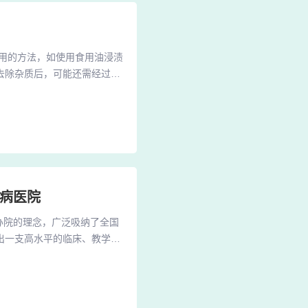
用的方法，如使用食用油浸渍
去除杂质后，可能还需经过水
高纯度。辣椒生化产品加工技
出来的，特别是辣椒生化产
椒深加工技术不断进步，包括
肤病医院
办院的理念，广泛吸纳了全国
出一支高水平的临床、教学、
以及疑难病症的诊疗需求。
已成为融合医疗、教学、科
中医院。作为石家庄中医集团