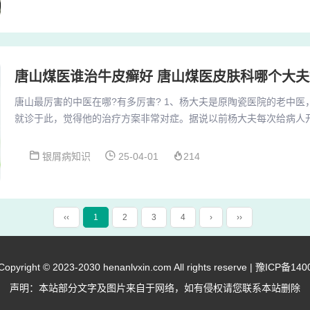
是皮肤病领域的顶级医院，覆盖了从激光治疗到性病防治的全面服务
附属医院提供痤疮、皮肤美容等服务，而山东省皮肤病...
唐山煤医谁治牛皮癣好 唐山煤医皮肤科哪个大夫
唐山最厉害的中医在哪?有多厉害? 1、杨大夫是原陶瓷医院的老中
就诊于此，觉得他的治疗方案非常对症。据说以前杨大夫每次给病人
况我不太清楚了。最近听说，因为杨大夫年纪增大，他的坐诊时间调
2、河北省唐山市有一批知名的中医专家，其中一位是喇万英，他在
银屑病知识
25-04-01
214
在河北省中医药界享有盛誉，是河北省名中医之一。如果你对他的医
查找更多关于他的资料。煤医道作为一个知名的中医诊...
‹‹
1
2
3
4
›
››
right © 2023-2030 henanlvxin.com All rights reserve |
豫ICP备140
声明：本站部分文字及图片来自于网络，如有侵权请您联系本站删除