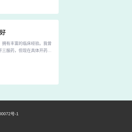
。云南省的昆明医科大学第一
好
医，拥有丰富的临床经验。我曾
开三服药，但现在具体开药情
整为了每周一至五的上午。
煤医道诊所工作。喇万英医生
术感兴趣，可以在百度百科中
00072号-1