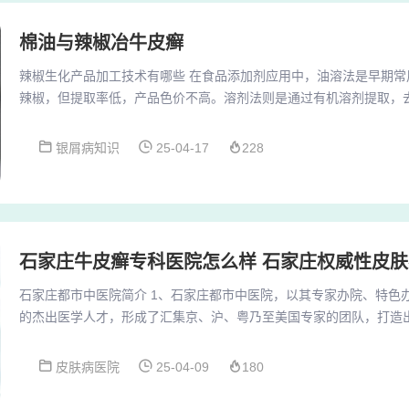
棉油与辣椒冶牛皮癣
辣椒生化产品加工技术有哪些 在食品添加剂应用中，油溶法是早期常
辣椒，但提取率低，产品色价不高。溶剂法则是通过有机溶剂提取，
蒸汽蒸馏和碱处理以消除异味，其中一种方法是通过酯交换反应来提
术有哪些 辣椒全身都是宝，有些是需要经过一定的技术加工才能提取
银屑病知识
25-04-17
228
品。下面主要介绍辣椒红色素与辣椒碱的提取。随着技术的发展，辣
辣椒食品加工技术的创新，如酸泡菜、辣椒酱罐头和辣...
石家庄牛皮癣专科医院怎么样 石家庄权威性皮
石家庄都市中医院简介 1、石家庄都市中医院，以其专家办院、特色
的杰出医学人才，形成了汇集京、沪、粤乃至美国专家的团队，打造
科研队伍。他们拥有强大的技术实力，能够满足各种常见病、多发病
2、石家庄市中医院创建于1956年，历经半个世纪的发展与建设，现
皮肤病医院
25-04-09
180
研、预防、保健、康复、急救等多领域服务的现代化综合性三级甲等
的核心单位、河北医科大学的附属医院以及河北省示范...