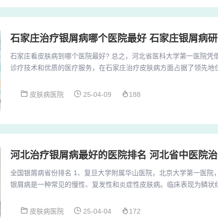
石家庄治疗银屑病哪个医院最好 石家庄银屑病
石家庄看皮肤病到哪个医院最好? 总之，河北省医科大学第一医院凭
诊疗技术和优质的医疗服务，在石家庄治疗皮肤病方面占据了领先地
肤病治疗，这家医院无疑是值得信赖的选择。如果需要治疗皮肤病，
个不错的选择。医院的医疗水平和服务质量得到了广泛认可，患者可
皮肤病医院
25-04-09
188
疗。河北医科大学第一医院是治疗皮肤病的好去处。作为一家大型医
科医生和先进的医疗设备，为患者提供了高质量的医疗...
河北治疗银屑病最好的医院排名 河北省中医院
全国银屑病省份排名 1、复旦大学附属华山医院，北京大学第一医院
银屑病是一种常见的慢性、复发性和炎症性皮肤病。临床表现为鳞状
片。银屑病的治疗方法有多种，包括外用药物治疗、物理治疗、系统
北京市的北京大学人民医院、北京大学第一医院、北京协和医院和中
皮肤病医院
25-04-04
172