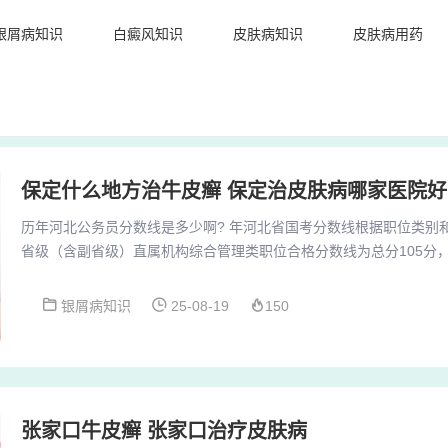
银屑病知识
白癜风知识
皮肤病知识
皮肤病用药
保定什么地方治牛皮癣 保定治皮肤病哪家医院好
历年河北公务员分数线是多少啊? 年河北省国考分数线根据职位类别
省级（含副省级）直属机构综合管理类职位合格分数线为总分105分，
分。这一分数线适用于报考中央及省级机构综合管理类职位的考生，要
分，行政职业能力测验科目也必须达到60分及以上。河北省考不同年
银屑病知识
25-08-19
150
23年河北省公务员录用省市县乡四级联考考试笔试最低控制分数线为10
分数线为90分；2020年和20...
张家口牛皮癣 张家口治疗皮肤病