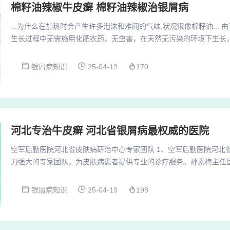
棉籽油辣椒牛皮癣 棉籽油辣椒治银屑病
...为什么在加热时会产生许多泡沫和难闻的气味,状况很像棉籽油...
生长过程中无需施用化肥农药，无虫害，在天然无污染的环境下生长
含51%-65%的α-亚麻酸，α-亚麻酸又在人体内可转化为鱼油的有效成
“草原鱼油”，是人们日常饮食补充ω-3脂肪酸经济有效的方法，可谓真
银屑病知识
25-04-19
170
用、油纤兼用和纤维用之分，东北亚麻主要用于纺织，如亚麻垫和服
中西部、山西北部、河...
河北专治牛皮癣 河北省银屑病最权威的医院
空军后勤医院河北省皮肤病研治中心专家团队 1、空军后勤医院河北
力强大的专家团队，为皮肤病患者提供专业的诊疗服务。孙素梅主任
丰富的临床经验和深厚的学术背景。她毕业于北京中医院，是中华中
医院的河北省皮肤病研治中心拥有一流的医疗资源，其师资力量强大
银屑病知识
25-04-19
198
国医科大学、北京中医药大学以及中国医学科学院等知名高等学府紧密
名硕导，其中包括41名拥有博士学位的医师，以及...