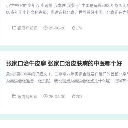
小学生征文“少年心,奥运情,我向往,我参与” 中国是有着5000年悠久
00多年历史的文化古都，奥运选择北京，世界看好中国。北京正在为
运会而进行着扎实、高效的准备。奥林匹克运动将更大规模地普及，
扬。我早已把奥运会标和会旗的图案贴在墙头。我坚信，那将是全世
银屑病知识
25-06-26
174
次绿色与美丽，文化与传统，公平与友爱的盛会，一次给奥运这个名
元前776年在这里举行第一届奥运会时...
张家口治牛皮癣 张家口治皮肤病的中医哪个好
急求2篇600字的记叙文 1、二零零八年奥运会就要在我们的首都北
为奥运会做准备，做贡献，我也很想为奥运会做点儿什么呢！记得有
意中发现了报纸上征集二零零八年奥运会会标的启示。看到这个消息
事告诉了爸爸妈妈。2、我终于战胜了 （你把文中的J改成人名）我难以忘记邻班女孩J看我的眼
银屑病知识
25-04-30
203
神，那种傲慢与自信让我无法接受。但面对一次次的成绩，我竟然无
几次登上第一的宝座。为了和她一样自信，我...