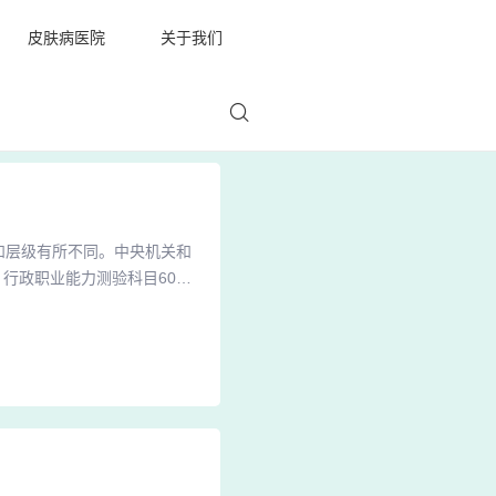
皮肤病医院
关于我们
和层级有所不同。中央机关和
行政职业能力测验科目60
求考生不仅总分要达到105
份的最低控制线有所不同。20
0分；2021年笔试最低控制