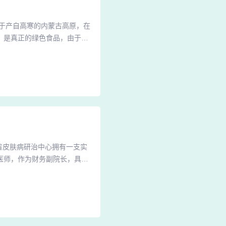
 由于产自高寒的内蒙古高原，在
，是真正的绿色食品，由于富
份DHA、EPA，所以也称为
正的“油用有余”。亚麻有油
装。油用亚麻主要产于内蒙古
省皮肤病研治中心拥有一支实
医师，作为财务副院长，具有
医学会的会员。2、空军后勤
。该中心与第四军医大学、中
合作，聚集了7名博导和18