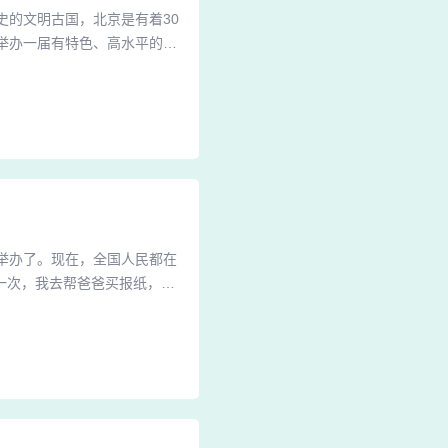
历史的文明古国，北京是有着30
举办一届有特色、高水平的奥
奥林匹克精神会更广泛地弘
界人民最难忘的一次聚会，一
词带来更加深远意义盛会。公
京举办了。现在，全国人民都在
一次，我去帮爸爸买报纸，无
后，我兴奋地跑回家，把这件
言以对。J凭着她灵秀和聪慧