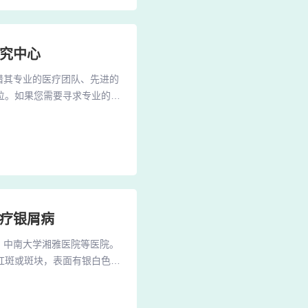
研究中心
借其专业的医疗团队、先进的
位。如果您需要寻求专业的皮
河北省医科大学第一医院是一
以在这里获得专业的诊断和治
院，这里汇聚了众多专业皮肤
治疗银屑病
，中南大学湘雅医院等医院。
红斑或斑块，表面有银白色鳞
治疗、生物制剂治疗等。2、
国人民解放军空军总医院，都