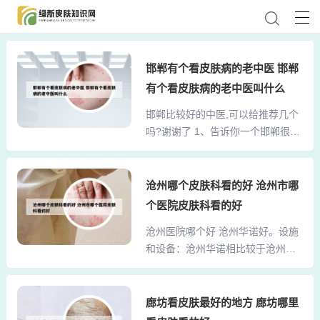
邯郸有个看皮肤病的老中医 邯郸
有个看皮肤病的老中医叫什么
邯郸比较好的中医,可以给推荐几个
吗?谢谢了 1、告诉你一个邯郸很有
名的老中医。在光明大街与和平路
交叉口西行200米路北，有一个金建
大药房，里面有一个老中医每天上
沧州哪个皮肤科看的好 沧州市哪
午九点-十一点坐诊。大概有七十多
个医院皮肤科看的好
岁，很有名气。每天只看二十个病
沧州医院哪个好 沧州华诺好。设施
人，所以需要去挂号。2、我夏天在
和设备：沧州华诺相比较于沧州九
他家看病，挺管用的。一定得坚
龙，沧州华诺医院拥有更先进或更
持！他的坐诊时间为每周的星期一
全面的医疗设备，以及更宽敞、更
到星期五的早上到中午的12点。下
现代化的设施，这些因素可以提供
廊坊看皮肤最好的地方 廊坊哪里
午不坐诊！！ 还有一家是李令田，
更好的医疗环境和更高效的治疗。