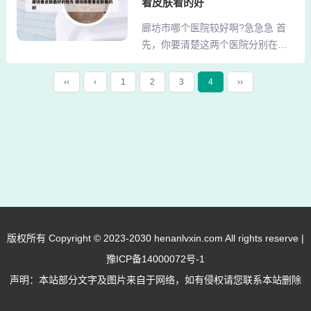
他家主要是中草药。也在刘二庄社
看皮肤看的好
沧州静港好。品牌实力：沧州静港
区，到了一打听就知道了。33路，3
廊坊市哪个医院较好啊?急急急 首
医院是一家专业、正规的医院，具
路。3、邯郸丛台路上有个治疗不孕
先，你要清楚这两个医院分别在哪
有多年的品牌历史和丰富的医疗经
症的老中...
里？廊坊市妇幼保健中心（廊坊市
验，而华美医院虽然也是一家综合
妇幼保健院）是指广阳道上那个
性医院，但在品牌实力方面稍逊于
‹‹
‹
1
2
3
4
››
（五味斋西边）/廊坊市广阳区妇幼
沧州静港医院。沧州爱尔眼科医院
保健院（俗称广阳妇幼）是指爱民
是比较推荐的，您想要了解咨询，
东道上那个（摩托大楼西边）。廊
检查视力，都可以来沧州爱尔眼科
坊金盾医院的环境很好的。无论就
医院。河北实力最强的6个地级市医
医情况还是住院情况都非常的好，
院,沧州有几个? 1、综合...
很棒的。看什么病啊？廊坊好的就
是管道局医院，如果重病最好去北
京，好多权威医院都在北京呢。想
要在廊坊看男科，你可以到廊坊的
版权所有 Copyright © 2023-2030 henanlvxin.com All rights reserve |
同济医院去进行这个挂号咨询同济
豫ICP备14000072号-1
医院，他是专门针对的男科的医院
里面的这个虱子，这种是比较完...
声明：本站部分文字及图片来自于网络，如有侵权请您联系本站删除