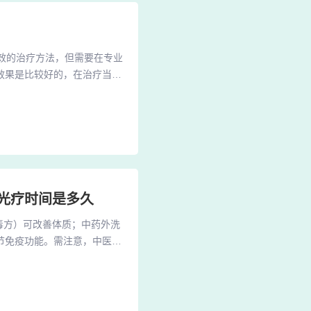
有效的治疗方法，但需要在专业
效果是比较好的，在治疗当中
外线治疗，但是这种治疗的方
一些副作用。照光治疗牛皮癣
外线治疗（俗称照光）是银屑
1光疗时间是多久
毒方）可改善体质；中药外洗
节免疫功能。需注意，中医治
取综合治疗措施，具体方法如
、维生素D3衍生物（如卡泊
用于头皮，减轻炎症、促进皮