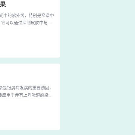
果
光中的紫外线，特别是窄谱中
效。它可以通过抑制皮肤中与银
来达到治疗银屑病的效果。作
损的增殖速度。光化疗法还能
法：经典的光化疗法包括口服
感染是银屑病发病的重要诱因，
要应用于伴有上呼吸道感染的
常用药物：青霉素、红霉素、
轻中度银屑病。常用药物包括
缓解鳞屑堆积。角质松解剂：用