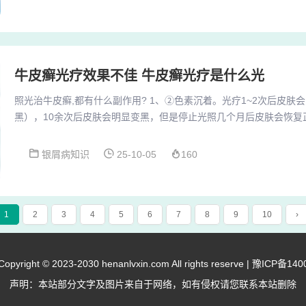
制T细胞活化，减少炎症因子释放，适用于广泛分布的皮损，需注意
法（PUVA）：需口服补骨脂素后接受...
牛皮癣光疗效果不佳 牛皮癣光疗是什么光
照光治牛皮癣,都有什么副作用? 1、②色素沉着。光疗1~2次后皮肤
黑），10余次后皮肤会明显变黑，但是停止光照几个月后皮肤会恢复
不是问题，反而会显得更健康一些。除了这两点外，窄谱UVB长期照
其余的长期副作用很少。2、色素沉着：紫外线治疗还可能出现色素
银屑病知识
25-10-05
160
要的遮挡。致癌性：据世界卫生组织相关研究报告，紫外线具有致癌
癌的危险性明显增加。因此，采用紫外线治疗时，...
1
2
3
4
5
6
7
8
9
10
›
right © 2023-2030 henanlvxin.com All rights reserve |
豫ICP备140
声明：本站部分文字及图片来自于网络，如有侵权请您联系本站删除