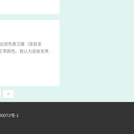
防晒以避免光老化。光化学疗
会出现色素沉着（皮肤变
正常颜色。我认为皮肤变黑并
射后还会造成皮肤粗糙干燥，
沉着，因此面部患者应进行必
性，尤其在低纬度地区，皮肤
››
00072号-1