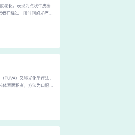
皮肤老化，表现为点状牛皮癣
患者在经过一段时间的光疗治
胃反应，包括胃部不适、恶心
其工作原理是通过物理疗法对
这是因为紫外线光疗仪所发出
法（PUVA）又称光化学疗法，
％体表面积者，方法为口服8
2、因此，采用紫外线治疗时，
射剂量。综上所述，虽然照光
原理、注意事项以及可能的不