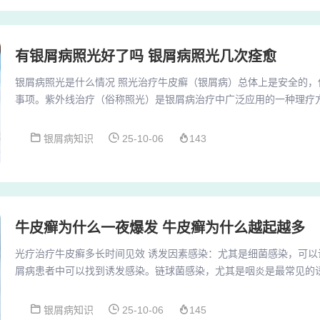
有银屑病照光好了吗 银屑病照光几次痊愈
银屑病照光是什么情况 照光治疗牛皮癣（银屑病）总体上是安全的，
事项。紫外线治疗（俗称照光）是银屑病治疗中广泛应用的一种理疗
外线照射皮肤后产生的免疫调节作用。照光治疗银屑病效果是比较好
要的地位，一般照光治疗分为UVA治疗，也就是长波紫外线治疗，但
银屑病知识
25-10-06
143
烦一些，而且UVA穿到皮肤的深度会更深有可能会引起一些副作用。
以下几点：晒伤：这是光疗最常见的副作用，主要...
牛皮癣为什么一夜爆发 牛皮癣为什么越起越多
光疗治疗牛皮癣多长时间见效 诱发因素感染：尤其是细菌感染，可以
屑病患者中可以找到诱发感染。链球菌感染，尤其是咽炎是最常见的
炎和脓疱疮等均可分离到链球菌。链球菌感染可以引起点滴状银屑病
中。也可引起脓疱型银屑病或加重斑块型银屑病。光疗 窄波UVB（311
银屑病知识
25-10-06
145