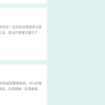
但存在一定的安全隐患和注意
方法。其治疗原理主要在于紫
的，在治疗当中也是有非常重
是这种治疗的方法相对比较麻
银屑病光疗的副作用主要包括
诱发或加重银屑病。45%的银
诱因。牙周脓肿、肛周蜂窝织
发病，特别是在儿童及青少年
nm）：每周2-3次照射可抑