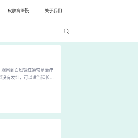
皮肤病医院
关于我们
，观察到白斑微红通常是治疗
斑没有发红，可以适当延长照
以看到白斑的变化情况。销售
局许可的、可以在家中使用的
的疗效相对有限，因此治疗周期