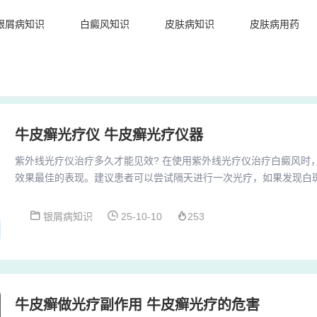
银屑病知识
白癜风知识
皮肤病知识
皮肤病用药
牛皮癣光疗仪 牛皮癣光疗仪器
紫外线光疗仪治疗多久才能见效? 在使用紫外线光疗仪治疗白癜风时
效果最佳的表现。建议患者可以尝试隔天进行一次光疗，如果发现白
射时间。坚持至少一个月的治疗周期，通过对比治疗前后的照片，可
近10年的ZZ-II型紫外线光疗仪，是国内唯一获得食品药品监督管理
银屑病知识
25-10-10
253
皮肤病治疗设备。治疗周期可能较长：由于UVB308nm紫外光疗仪
可能会更长。患者需要接受多次治疗，才...
牛皮癣做光疗副作用 牛皮癣光疗的危害