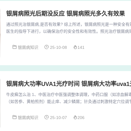
银屑病照光后期没反应 银屑病照光多久有效果
通过照光治银屑病,是否有效果? 综上所述，银屑病照光是一种安全
医生的指导下进行，以确保治疗的安全性和有效性。照光治疗银屑病
也是有非常重要的地位，一般照光治疗分为UVA治疗，也就是长波紫
法相对比较麻烦一些，而且UVA穿到皮肤的深度会更深有可能会引起
银屑病知识
25-10-08
141
（银屑病）总体上是安全的，但存在一定的安全隐患和注意事项。紫
病治疗中广泛应用的一种理疗方法。其治疗原理...
银屑病大功率UVA1光疗时间 银屑病大功率uva
牛皮癣怎么治 1、中医治疗中医强调整体调理，中药口服（如凉血解
（如苦参、黄柏煎剂）能止痒、减少鳞屑；针灸通过刺激特定穴位调
疗需由正规中医师辨证施治，避免自行用药。2、头上长牛皮癣需采
下：药物治疗外用药物是首选方案，包括糖皮质激素（如氢化可的松）
银屑病知识
25-10-07
206
三醇）、角质促成剂（如水杨酸）及角质松解剂。这类药物可直接作
肤细胞正常分化。3、轻度牛皮癣的治疗需结合药物...