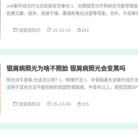
uvb紫外线光疗仪对皮肤有伤害吗 1、长期接受光疗照射还可能导致
色素沉着、脱失、皮肤干燥、萎缩和角化过度等现象。另外，牛皮癣
疗后，可能会出现皮肤瘙痒和干燥的症状。此外，光疗还可能引起肠
和食欲不佳等。2、安全性分析：紫外线光疗仪的光线接近太阳光，
银屑病知识
25-10-10
242
皮肤进行治疗。在正确使用的前提下，它并不会导致皮肤细胞癌变。
的光线波长和强度都是经过严格控制和测定的，旨在...
银屑病照光为啥不照脸 银屑病照光会变黑吗
照光治牛皮癣,光该怎么照? 1、物理疗法 1．补骨脂素长波紫外线疗
适用于其他方法不能控制的顽固性银屑病，中青年以上，皮损范围30
—甲氧基补骨脂素0．6mg／kg，2小时后照射UVA，每周2—3次。
应制定个性化的治疗方案，最大限度发挥其治疗作用，减少其累积照
银屑病知识
25-10-09
325
治疗牛皮癣总体上是安全的，但患者在接受治疗前应充分了解其治疗
良反应，并在医生的指导下进行...