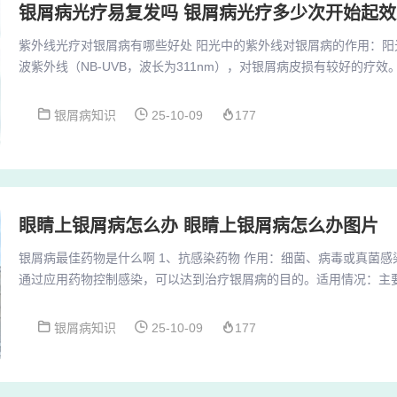
银屑病光疗易复发吗 银屑病光疗多少次开始起效
紫外线光疗对银屑病有哪些好处 阳光中的紫外线对银屑病的作用：阳
波紫外线（NB-UVB，波长为311nm），对银屑病皮损有较好的疗
屑病发病相关的免疫反应，以及提高血清25（OH）维生素D水平，
用机制：紫外线照射可以抑制表皮细胞DNA合成，从而减缓银屑病皮
银屑病知识
25-10-09
177
提高免疫功能，改善局部血液循环，有助于缓解银屑病症状。经典疗
或外用8MOP等吸光剂后，再照射长波...
眼睛上银屑病怎么办 眼睛上银屑病怎么办图片
银屑病最佳药物是什么啊 1、抗感染药物 作用：细菌、病毒或真菌
通过应用药物控制感染，可以达到治疗银屑病的目的。适用情况：主
点滴状银屑病、寻常性银屑病，以及一些红皮病性、脓疱性银屑病。
头孢菌素等。2、角质促成剂：主要促进表皮细胞正常角化，适用于
银屑病知识
25-10-09
177
5%-10%水杨酸软膏和10%硫磺软膏，通过调节角质形成细胞增殖
于去除增厚的鳞屑，改善皮肤屏障功能。代表...