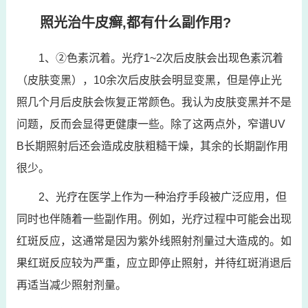
照光治牛皮癣,都有什么副作用?
1、②色素沉着。光疗1~2次后皮肤会出现色素沉着
（皮肤变黑），10余次后皮肤会明显变黑，但是停止光
照几个月后皮肤会恢复正常颜色。我认为皮肤变黑并不是
问题，反而会显得更健康一些。除了这两点外，窄谱UV
B长期照射后还会造成皮肤粗糙干燥，其余的长期副作用
很少。
2、光疗在医学上作为一种治疗手段被广泛应用，但
同时也伴随着一些副作用。例如，光疗过程中可能会出现
红斑反应，这通常是因为紫外线照射剂量过大造成的。如
果红斑反应较为严重，应立即停止照射，并待红斑消退后
再适当减少照射剂量。