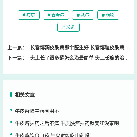
# 痘痘
# 青春痘
# 祛痘
# 药物
# 米诺
上一篇：
长春博润皮肤病哪个医生好 长春博瑞皮肤病医院
下一篇：
头上长了很多藓怎么治最简单 头上长癣的治疗方法
相关文章
牛皮癣喝中药有用不
牛皮癣抹药之后不痒 牛皮肤癣抹药就变红没事吧
牛皮癣饮食山药 牛皮廨能吃山药吗