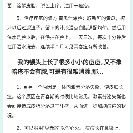
菌，溶解皮脂，脱色止痒，适用于痤疮。
5、治疗痤疮的偏方 黄瓜汁涂脸：取新鲜的黄瓜，榨
汁以后过滤渣子，留下的汁液混点白醋调配均匀。然后用
温水洗脸以后，在涂抹在脸上，一天三次，每次十分钟后
在用温水洗去，连续半个月可见青春痘有所改善。
我的额头上长了很多小小的痘痘,,又不象
暗疮不会有脓,可是有很难消除,那...
1、■ 另一个原因是，体内激素分泌失衡，使皮肤长
痘。这个原因在青春期的时候比较常见。激素分泌失衡也
会间接造成皮脂分泌过于旺盛，从而进一步加剧痘痘的状
况。
2、可以服用“导赤散”以泻心火。 痘痘长在鼻梁上，