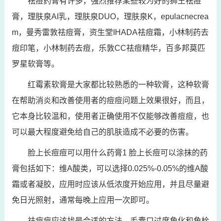
祛痘药膏有许多，强烈推荐某些较为好的狮王祛痘
膏，理肤泉AI乳，理肤泉DUO，理肤泉K，epulacnecrea
m，曼秀雷敦祛痘膏，资生堂IHADA祛痘霜，小林制药去
痘印笔，小林制药去痘，乐敦CC祛痘精华，百多邦莫匹
罗星软膏等。
红霉素软膏是大家都比较熟悉的一种软膏，这种软膏
在帮助消炎和改善使用者的痘痘问题上效果很好，而且，
它本身比较温和，使用者正确使用不仅能够改善痘痘，也
可以最大程度避免给自己的肌肤造成不必要的伤害。
脸上长痘痘可以用什么药膏1 脸上长痘可以涂抹的药
膏包括如下：维A酸类，可以选择0.025%-0.05%的维A酸
霜或者凝胶，应用时应该从低浓度开始应用，并且尽量避
免日光照射，通常每晚上应用一次即可。
祛痘痘应该找最合适的方法，毛囊口过度角化和角栓