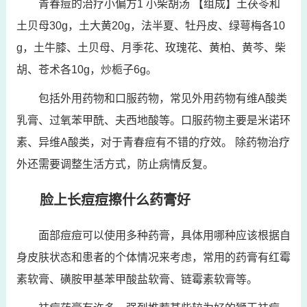
青春痘的治疗小偏方1 小柴胡汤 【组成】土茯苓和
土贝母30g，土大黄20g，法半夏、牡丹皮、绿萼梅各10
g，土牛膝、土贝母、月季花、玫瑰花、黄柏、黄芩、柴
胡、苍术各10g，炒栀子6g。
包括外用药物和口服药物，常见外用药物有维A酸类
乳膏、过氧苯甲酰、夫西地酸等。口服药物主要是米诺环
素、异维A酸类，对于青春痘有不错的疗效。 除药物治疗
外还需要调整生活方式，防止病情反复。
脸上长痘痘擦什么药膏好
面部痘痘可以使用多种药膏，具体用哪种应该根据自
身皮肤状态和患者的个体情况来考虑，常用的药膏有红霉
素软膏、磺胺甲基苯甲酸盐软膏、链霉素软膏等。