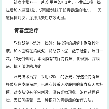
祛痘小秘方一：芦荟 用芦荟叶1片，小黄瓜1根，捣
烂后加入蜂蜜1匙，调和后涂抹于长青春痘的地方，一天
这样抹几次，涂抹几天后疗效明显。
青春痘治疗
取鲜胡萝卜洗净，捣碎；将捣碎的胡萝卜例及其汁
液，加入面粉在捣成泥；将胡萝卜泥，敷于脸部，隔日一
次，10分钟即可。本面膜有祛除青夏痘、化斑痕、疗暗
疮、抗面皱纹的功效。
蓝光技术治疗：采用420nm的强光，穿透至青春痘
杆菌所在皮肤深层，迅速有效杀灭皮肤内的青春痘丙酸杆
菌，对皮肤没有任何刺激，没有光敏现象。治疗过程轻
松，无任何痛苦，是一种很好的青春痘的治疗方法。