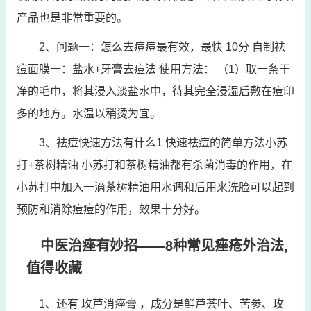
产品也是非常重要的。
2、问题一：怎么去痘痘最有效，最快 10分 自制祛
痘面膜一：盐水+牙膏去痘法 使用方法： （1）取一条干
净的毛巾，将其浸入淡盐水中，待其完全浸湿后敷在痘印
多的地方。水温以稍烫为宜。
3、祛痘快速方法有什么1 快速祛痘的简单方法小苏
打+茶树精油 小苏打和茶树精油都有杀菌消毒的作用，在
小苏打中加入一滴茶树精油用水调和后用来洗脸可以起到
预防和消除痘痘的作用，效果十分好。
中医治痤有妙招——8种常见痤疮外治法,
值得收藏
1、还有 玫芦消痤膏 ，成分是鲜芦荟叶、苦参、玫