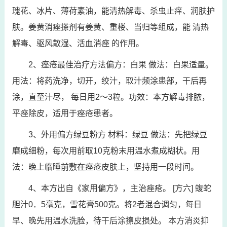
瑰花、冰片、薄荷素油，能清热解毒、杀虫止痒、润肤护
肤。姜黄消痤搽剂有姜黄、重楼、当归等组成，能 清热
解毒、驱风散湿、活血消痤 的作用。
2、痤疮最佳治疗方法偏方：白果 做法：白果适量。
用法：将药洗净，切开，绞汁，取汁频涂患部，干后再
涂，直至汁尽， 每日用2～3粒。功效：本方解毒排脓，
平痤除皮，适用于痤疮患者。
3、外用偏方绿豆粉方 材料：绿豆 做法：先把绿豆
磨成细粉，每次用前取10克粉末用温水煮成糊状。用
法：晚上临睡前敷在痤疮皮肤上，坚持用一段时间。
4、本方出自《家用偏方》，主治痤疮。 [方六] 蝮蛇
胆汁0．5毫克，雪花膏500克。将2者混合调匀，每日
早、晚先用温水洗脸，待干后涂擦皮损处。 本方消炎抑