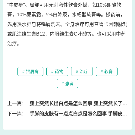
“牛皮癣”。局部可用无刺激性软膏外搽，如10%硼酸软
膏，10%尿素霜，5%白降汞，水杨酸软膏等。搽药前，
先用热水肥皂将鳞屑洗去。全身治疗可用普鲁卡因静脉封
或肌注维生素B12，内服维生素C叶酸等。也可采用中药
治疗。
# 银屑病
# 药物
# 治疗
# 软膏
# 患者
上一篇：
腿上突然长出白点是怎么回事 腿上突然长了小白点是怎么回事
下一篇：
手脚的皮肤有一点点白点是怎么回事 手脚皮肤里很多一点一点白色