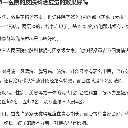
或市一医院的皮肤科治痘痘的效果好吗
主任，效果不错还不贵，但记住除了252自制的那瓶药水（大概
一个药店，两层楼的，名字忘记了，基本252的药他那儿都有，
院点阵激光祛痘坑是比较好的。
第三人民医院皮肤科就拥有国家级专家，能够根据患者不同病情
，对肾病、风湿病、脾胃病、脑病、针灸经络有著名中医，治疗
。还有治疗带状疱疹针灸经络有特效，而西医就没什么办法的。
皮肤病、性病、美容等为一体的现代化综合性科室，技术力量雄
治医师2名、医师2名，及专业技术人员4名。
有用，首先许多家长觉得痘痘在青春期长，耐心等待自然会好，
间越长，孩子的脸不好看，对他心里有影响。