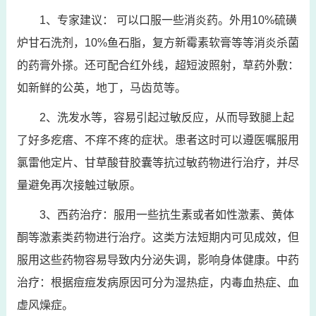
1、专家建议： 可以口服一些消炎药。外用10%硫磺
炉甘石洗剂，10%鱼石脂，复方新霉素软膏等等消炎杀菌
的药膏外搽。还可配合红外线，超短波照射，草药外敷：
如新鲜的公英，地丁，马齿苋等。
2、洗发水等，容易引起过敏反应，从而导致腿上起
了好多疙瘩、不痒不疼的症状。患者这时可以遵医嘱服用
氯雷他定片、甘草酸苷胶囊等抗过敏药物进行治疗，并尽
量避免再次接触过敏原。
3、西药治疗：服用一些抗生素或者如性激素、黄体
酮等激素类药物进行治疗。这类方法短期内可见成效，但
服用这些药物容易导致内分泌失调，影响身体健康。中药
治疗：根据痘痘发病原因可分为湿热症，内毒血热症、血
虚风燥症。