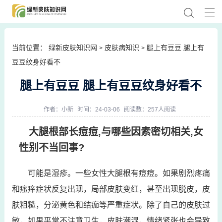
当前位置：
绿新皮肤知识网
皮肤病知识
腿上有豆豆 腿上有
>
>
豆豆纹身好看不
腿上有豆豆 腿上有豆豆纹身好看不
作者：
小新
时间：24-03-06
阅读数：257人阅读
大腿根部长痘痘,与哪些因素密切相关,女
性别不当回事?
可能是湿疹。一些女性大腿根有痘痘。如果剧烈疼痛
和瘙痒症状反复出现，局部皮肤变红，甚至出现脱皮，皮
肤粗糙，分泌黄色和结痂等严重症状。除了自己的皮肤过
敏，如果平常不注意卫生，皮肤潮湿，情绪紧张也会导致