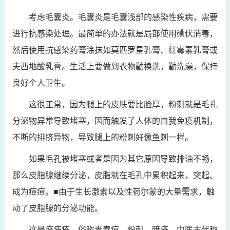
考虑毛囊炎。毛囊炎是毛囊浅部的感染性疾病，需要
进行抗感染处理。最简单的办法就是局部使用碘伏消毒，
然后使用抗感染药膏涂抹如莫匹罗星乳膏、红霉素乳膏或
夫西地酸乳膏。生活上要做到衣物勤换洗，勤洗澡，保持
良好个人卫生。
这很正常，因为腿上的皮肤要比脸厚，粉刺就是毛孔
分泌物异常导致堵塞，因而触发了人体的自我免疫机制，
不断的排挤异物，导致腿上的粉刺好像鱼刺一样。
如果毛孔被堵塞或者是因为其它原因导致排油不畅，
那么皮脂腺继续分泌，皮脂就在毛孔中累积起来，突起、
成为痘痘。■由于生长激素以及性荷尔蒙的大量需求，触
动了皮脂腺的分泌功能。
这是痤痤疮，俗称青春痘、粉刺、暗疮，中医古代称