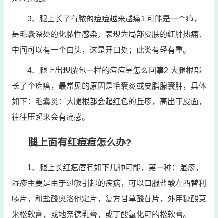
3、腿上长了有脓的痘痘越来越痛1 可能是一个疖，
是毛囊深处的化脓性感染，表现为局部皮肤的红肿热痛，
中间可以有一个白头，这是开口处；此类有轻有重。
4、腿上出现脓包一样的痘痘是怎么回事2 大腿根部
长了个疙瘩，最常见的原因是毛囊炎或皮脂腺囊肿，具体
如下：毛囊炎：大腿根部会起红色的丘疹，高出于皮面，
往往压起来会有痛感。
腿上面有红痘痘怎么办?
1、腿上长红疙瘩有如下几种可能，第一种：湿疹，
湿疹主要是由于过敏引起的疾病，可以口服盐酸左西替利
嗪片，和盐酸奥洛他定片，复方甘草酸苷片，外用糠酸莫
米松软膏，或地奈德乳膏，或丁酸氢化可的松软膏。