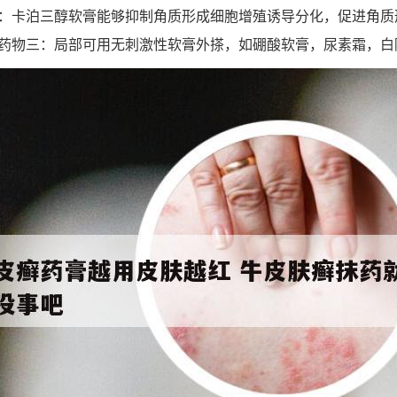
：卡泊三醇软膏能够抑制角质形成细胞增殖诱导分化，促进角质
药物三：局部可用无刺激性软膏外搽，如硼酸软膏，尿素霜，白