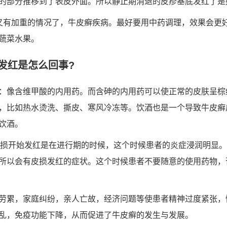
的部分推移到了表皮外面。所以静止期消退的皮疹基底发红了是
又有加重的情况了，牛皮癣疾病。最好要用中药调理，效果会更
蔬菜水果。
发红是怎么回事?
：像含维甲酸的内用药。而含砷的内用药可以使正常的皮肤呈棕
，比如热水烫洗、撕皮、寒风冷冻等。饮酒也是一个导致牛皮癣
饮酒。
的皮损开始发红是在进行期的时候，这个时候患者的炎症浸润明显
所以会有皮损发红的症状。这个时候患者不要随意的使用药物，
劳累，家庭纠纷，亲人亡故，经济问题等使患者精神过度紧张，
乱，免疫功能下降，从而促进了牛皮癣的发生与发展。