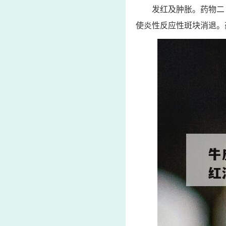
发红及肿胀。药物二
使炎性反应性斑块消退。