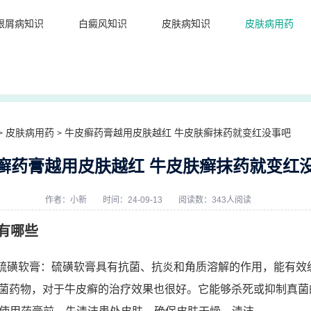
银屑病知识
白癜风知识
皮肤病知识
皮肤病用药
皮肤病用药
牛皮癣药膏越用皮肤越红 牛皮肤癣抹药就变红没事吧
>
>
癣药膏越用皮肤越红 牛皮肤癣抹药就变红
作者：
小新
时间：24-09-13
阅读数：343人阅读
有哪些
- 硫磺软膏：硫磺软膏具有抗菌、抗炎和角质溶解的作用，能有效
菌药物，对于牛皮癣的治疗效果也很好。它能够杀死或抑制真菌