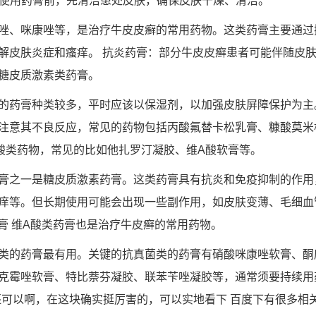
 在使用药膏前，先清洁患处皮肤，确保皮肤干燥、清洁。
唑、咪康唑等，是治疗牛皮皮癣的常用药物。这类药膏主要通过
解皮肤炎症和瘙痒。 抗炎药膏：部分牛皮皮癣患者可能伴随皮
糖皮质激素类药膏。
的药膏种类较多，平时应该以保湿剂，以加强皮肤屏障保护为主
注意其不良反应，常见的药物包括丙酸氟替卡松乳膏、糠酸莫米
酸类药物，常见的比如他扎罗汀凝胶、维A酸软膏等。
膏之一是糖皮质激素药膏。这类药膏具有抗炎和免疫抑制的作用
痒等。但长期使用可能会出现一些副作用，如皮肤变薄、毛细血
药膏 维A酸类药膏也是治疗牛皮癣的常用药物。
类的药膏最有用。关键的抗真菌类的药膏有硝酸咪康唑软膏、酮
克霉唑软膏、特比萘芬凝胶、联苯苄唑凝胶等，通常须要持续用
还可以啊，在这块确实挺厉害的，可以实地看下 百度下有很多相