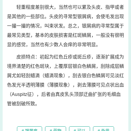
轻重程度差别很大，当然也可以累及头皮、指甲或者
是其他的一些部位。头皮的寻常型银屑病，会使毛发出现
一撮一撮的情况，叫束状发。总之，银屑病的寻常型属于
最常见类型，基本的皮肤损害是红斑鳞屑，一般没有很明
显的感觉，当然也有少数人会痒的非常明显。
皮损特点：初起为红色丘疹或斑丘疹，逐渐扩展成为
境界清楚的红色斑块，上覆厚层银白色鳞屑，刮除成层鳞
屑尤如轻刮蜡滴（蜡滴现象），刮去银白色鳞屑可见淡红
色发光半透明薄膜（薄膜现象），剥去薄膜可见点状出血
（Auspitz征），后者由真皮乳头顶部迂曲扩张的毛细血
管被刮破所致。
# 银屑病
# 药物
# 可以
# 外用