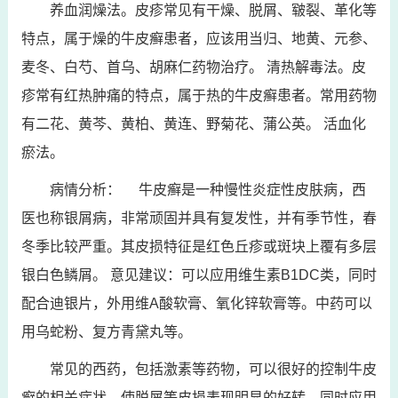
养血润燥法。皮疹常见有干燥、脱屑、皲裂、革化等
特点，属于燥的牛皮癣患者，应该用当归、地黄、元参、
麦冬、白芍、首乌、胡麻仁药物治疗。 清热解毒法。皮
疹常有红热肿痛的特点，属于热的牛皮癣患者。常用药物
有二花、黄芩、黄柏、黄连、野菊花、蒲公英。 活血化
瘀法。
病情分析： 牛皮癣是一种慢性炎症性皮肤病，西
医也称银屑病，非常顽固并具有复发性，并有季节性，春
冬季比较严重。其皮损特征是红色丘疹或斑块上覆有多层
银白色鳞屑。 意见建议：可以应用维生素B1DC类，同时
配合迪银片，外用维A酸软膏、氧化锌软膏等。中药可以
用乌蛇粉、复方青黛丸等。
常见的西药，包括激素等药物，可以很好的控制牛皮
癣的相关症状，使脱屑等皮损表现明显的好转。同时应用