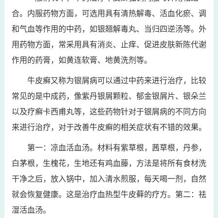
合。内服药物方面，可选用具有清热解毒、活血化瘀、调
和气血等作用的中药，如银翘解毒丸、当归四逆汤等。外
用药物方面，常采用具有消炎、止痒、促进皮肤新陈代谢
作用的药膏，如黄连软膏、地黄洗剂等。
牛皮癣又称为银屑病可以通过中药来进行治疗，比较
常见的是中成药，像紫丹银屑颗粒、郁金银屑片、银朵兰
以及疗癣卡西甫丸等，这些药物针对于银屑病的不同方向
来进行治疗，对于改善牛皮癣的相关症状有不错的效果。
第一：凉血活血汤。材料有紫草根，茜草根，丹参，
白茅根，生槐花，生地还有鸡血藤，方法是将所有食材洗
干净之后，放入锅中，加入清水煎服，每天喝一剂，自然
就会恢复健康。这是治疗血热型牛皮藓的疗方。第二：祛
湿活血汤。