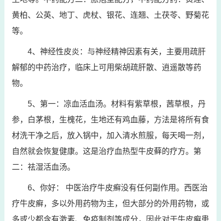
黄柏、公英、地丁、虎杖、银花、连翘、土茯苓、野菊花
等。
4、神经性皮炎：与神经精神因素有关，主要用疏肝
解郁的中药治疗，临床上可用柴胡疏肝散、逍遥散等药
物。
5、第一：凉血活血汤。材料有紫草根，茜草根，丹
参，白茅根，生槐花，生地还有鸡血藤，方法是将所有食
材洗干净之后，放入锅中，加入清水煎服，每天喝一剂，
自然就会恢复健康。这是治疗血热型牛皮藓的疗方。第
二：祛湿活血汤。
6、你好： 中医治疗牛皮癣没有任何副作用。西医治
疗牛皮癣，多以外用药物为主，但大部分的外用药物，或
多或少都含有激素、免疫制剂等成分，因此对于牛皮癣患