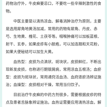
药物治疗外，牛皮癣要忌口，不要吃一些辛辣刺激性的食
物。
中医主要是以清热凉血、解毒消肿治疗为原则，主要
是选用犀角地黄汤加减，常用的药物有犀角、丹皮、赤
芍、生地黄、槐花、土茯苓等。咽喉肿痛可以加板蓝根、
射干、玄参，如果皮疹有小脓疱，可以加连翘和天花粉，
如果大便秘结可以加生大黄。
血热型：皮损为点滴状、斑块状，皮损鲜红，不断出
现新发皮损，也称进行期银屑病，常用凉血五根汤；血瘀
型：皮损为斑块状，常用通窍活血汤、血府逐瘀汤辨证施
治；血燥型：皮损相对干燥，常用当归饮子。
目前治疗牛皮癣的中药方剂很多，需要根据皮疹的特
点及患者舌脉象辨证施治。血热证需要应用清热凉血，解