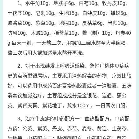
1、水牛角10g、地肤子6g、白芍10g、牧丹皮10g、
土茯芩10g、皂刺10g、生地15g、白藓皮10g、蝉蜕6g、
败酱草10g、紫草10g、地榆10g、夏枯草6g、当归10g、
防风10g、木贼10g、稀莶草10g、鳖（制）10g、丹参40
g 每天一剂，一天熬三次，用锅加三碗水熬至大半碗喝，
熬三次后用大锅加适量水熬开再洗。
2、对于出现继发上呼吸道感染、急性扁桃体炎症病
史的点滴型银屑病，主要采用清热解毒的药物，疗效比较
好，可以选用中成药百癣夏塔热胶囊或者一清胶囊、五味
消毒饮加减治疗，主要组成成分是金银花、连翘、蒲公
英、紫背天葵、紫花地丁，煎水100ml，一日两次口服。
3、治疗牛皮癣的中药配方一：血热型配方，中药配
方药：公英、紫英、丹皮、赤芍、麦冬、黄连、土茯苓、
生地等。中药配方二：脓疱型配方，中药配方药：黄连、