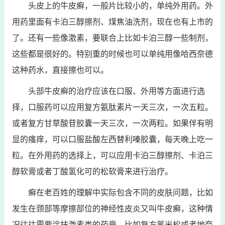
头皮上的牛皮癣，一般片比较小的，单纯外用药。外
用药里面有卡泊三醇擦剂、煤焦油洗剂，现在也有上市的
了。还有一些像激素，要联合上比如卡泊三醇一些制剂，
这些都是很好的。特别重的时候也可以单纯用像哈西奈德
这种药水，直接擦也可以。
头部牛皮癣的治疗应该在口服、外用等方面进行选
择，口服药可以应用复方氨肽素片一天三次，一次五粒。
或者复方甘草酸苷胶囊一天三次，一次两粒。如果伴有明
显的瘙痒，可以口服盐酸左西替利嗪胶囊，每天晚上吃一
粒。在外用药的选择上，可以应用卡泊三醇擦剂、卡泊三
醇软膏或者丁酸氢化可的松软膏来进行治疗。
癣在老百姓的理解中实际包含不同的皮肤问题，比如
发生在颈部等摩擦部位的神经性皮炎又叫牛皮癣，这种情
况往往需要涂抹激素类的药膏，比如复方氟米松或者地奈