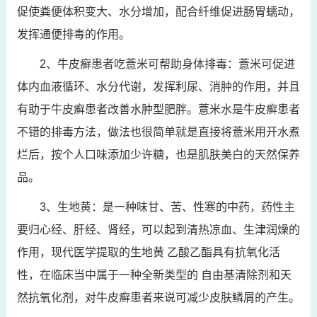
促使粪便体积变大、水分增加，配合纤维促进肠胃蠕动，
发挥通便排毒的作用。
2、牛皮癣患者吃薏米可帮助身体排毒：薏米可促进
体内血液循环、水分代谢，发挥利尿、消肿的作用，并且
有助于牛皮癣患者改善水肿型肥胖。薏米水是牛皮癣患者
不错的排毒方法，做法也很简单就是直接将薏米用开水煮
烂后，按个人口味添加少许糖，也是肌肤美白的天然保养
品。
3、生地黄：是一种味甘、苦、性寒的中药，药性主
要归心经、肝经、肾经，可以起到清热凉血、生津润燥的
作用，现代医学提取的生地黄 乙酸乙酯具有抗氧化活
性，在临床当中属于一种全新类型的 自由基清除剂和天
然抗氧化剂，对牛皮癣患者来说可减少皮肤鳞屑的产生。