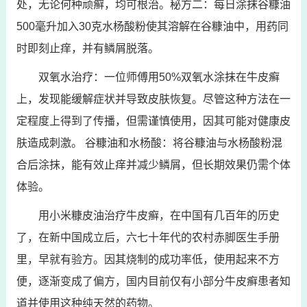
处，无论何种顽癣，均可根治。秘方二：每日涂抹谷糠油
500毫升加入30克水杨酸粉使其溶解在谷糠油中，用药同
时即刻止痒，并有鳞屑脱落。
双氧水治疗：一位师傅用50%双氧水涂抹在牛皮癣
上，发现能缓解症状并导致皮肤恢复。尽管这种方法在一
定程度上得到了传播，但需谨慎使用，因其可能对健康皮
肤造成刺激。 谷糠油和水杨酸：将谷糠油与水杨酸粉混
合后涂抹，能有效止痒并减少鳞屑，但长期效果仍需个体
体验。
用小米糠皮油治疗牛皮癣，在中国有几百年的历史
了，在新中国成立后，六七十年代的农村赤脚医生手册
里，早就有验方。因其烧制的成功率低，使用起来不方
便，逐渐变成了偏方，国内目前仅有小部分牛皮癣患者知
道并使用这种纯天然的药物。