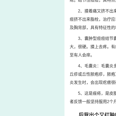
疮。结节性痘痘，其特点
2、摸着痛又挤不出
痘挤不出来脂栓，治疗应
及胸背部，具有特征性的
3、囊肿型痘痘结节
大，很硬。摸上去疼。有
至有人会痒。
4、毛囊炎：毛囊炎
丘疹或丘性脓疱疹，脓疱
炎发生时，会出现疙瘩很
5、这是痤疮，是皮
者反馈一般坚持服用2个
后背出个又红肿的