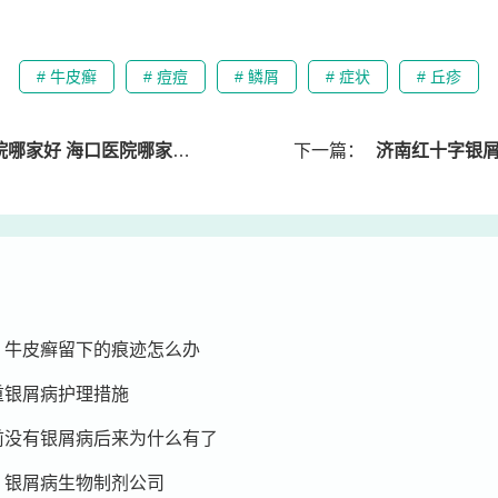
# 牛皮癣
# 痘痘
# 鳞屑
# 症状
# 丘疹
好 海口医院哪家治疗皮肤病好
下一篇：
济南红十字银屑病医院
 牛皮癣留下的痕迹怎么办
重银屑病护理措施
前没有银屑病后来为什么有了
 银屑病生物制剂公司