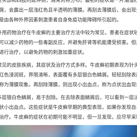
在头部和四肢的延伸侧，通常对称分布。最初的症状是一片潮湿
屑，会露出一层浅红色且半透明的薄膜。再刮去薄膜后，会出现
是由各种外界因素刺激患者自身免疫功能障碍所引起的。
外用药物治疗在牛皮癣的主要治疗方法中较为常见，患者在症状
可以减少药物的一些毒副反应，并避免肝肾等机能遭受损害。但
进行治疗，以避免药物的刺激加重症状。
常见的皮肤疾病，其症状及治疗方式多样。牛皮癣初期表现为针
红色浸润斑，界限清晰，表面覆有多层银白色鳞屑。轻轻刮除表
称为薄膜现象。再刮除薄膜，则出现小出血点，称为点状出血现
多层银白色鳞屑，易于刮除。在去除表面鳞屑后，可以看到一层
状小出血点。这些症状是牛皮癣早期的典型表现，如果你发现自
治疗。牛皮癣的症状在初期可能不明显，但一旦发现，应尽早采