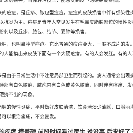
是深层损害，当你轻轻按压，能感受到皮下的硬结或疼痛。
来的痘痘，是丘疹、脓包型痘痘，痘痘的皮肤损害中伴有感染性
以抗炎为主。痘痘是青年人常见发生在毛囊皮脂腺部位的慢性炎
粉刺以及丘疹、脓包、结节、囊肿等损害。
囊肿，也叫囊肿型痤疮。它比普通的痘痘要大，一般不成片的发
的人能摸出来皮肤下面有一个大硬疙瘩。有的人会发红。有的人
多是由于日常生活中不注意局部卫生而引起的。病人通常会出现
顶部有白色脓疱，脓疱内有白色或黄色脓液，同时伴有瘙痒、发
硬挤不出的现象。
脂腺的慢性炎症，平时做好皮肤清洁，饮食清淡少油腻，口服丽
月可以根治痤疮，不会复发。
疙瘩,摸着硬,前段时间看过医生,说没事,后来好了,现