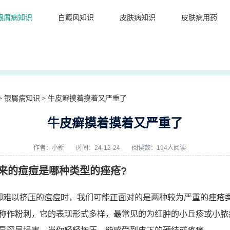
银屑病知识
白癜风知识
皮肤病知识
皮肤病用药
银屑病知识
牛皮癣摸着摸着又严重了
>
>
牛皮癣摸着摸着又严重了
作者：
小新
时间：24-12-24
阅读数：194人阅读
来的痘痘是哪种类型的痤疮?
却难以挤压的痘痘时，我们可能正面对的是两种较为严重的痤疮
称作粉刺，它的表现形式多样，最常见的为红肿的小丘疹或小脓