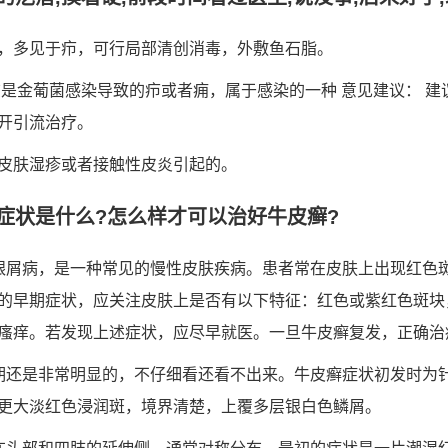
，多见于疖，可行局部清创消毒，外敷鱼石脂。
该是金葡菌感染导致的疖或者痈，属于感染的一种 意见建议： 
开引流治疗。
皮肤湿疹或者接触性皮炎引起的。
症状是什么?怎么样才可以治好牛皮癣?
银屑病，是一种常见的慢性皮肤疾病。患者常在皮肤上出现红色
的早期症状，应关注皮肤上是否有以下特征：红色或紫红色斑块
瘙痒。若发现上述症状，应尽早就医。一旦牛皮癣复发，正确治
期还是非常明显的，不仔细看还看不出来。牛皮癣症状初发时为
更大淡红色浸润斑，境界清楚，上覆多层银白色鳞屑。