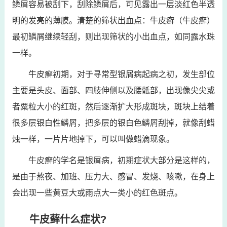
鳞屑容易被刮下，刮除鳞屑后，可见露出一层淡红色半透
明的发亮的薄膜。清楚的筛状出血点：牛皮癣（牛皮癣）
最初鳞屑继续轻刮，则出现筛状的小出血点，如同露水珠
一样。
牛皮癣初期，对于寻常型银屑病起病之初，发生部位
主要是头皮、面部、四肢伸侧以及腰骶部，出现像尖尖或
者粟粒大小的红斑，然后逐渐扩大形成斑块，斑块上结着
很多层银白性鳞屑，把多层的银白色鳞屑刮掉，就像刮蜡
烛一样，一片片地掉下，可以叫做蜡滴现象。
牛皮癣的学名是银屑病，初期症状大部分是这样的，
是由于熬夜、加班、压力大、感冒、发烧、咳嗽，在身上
会出现一些黄豆大或雨点大一类小的红色斑点。
牛皮藓什么症状?