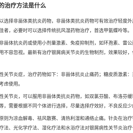
的治疗方法是什么
以选择非甾体类抗炎药物，非甾体类抗炎药物可有效治疗轻度外
佳者，必要时可以选择传统抗风湿药物治疗，首选甲氨蝶呤等。
非甾体抗炎药或使用小剂量激素、免疫抑制剂，如环孢素、雷公
用不容忽视。最新有治疗银屑病关节炎的生物制剂，效果较好，
性关节炎症，治疗药物如下：非甾体抗炎止痛药；糖皮质激素：
考虑使用。
性关节炎，可以服用非甾体类抗炎药物，如双氯芬酸、布洛芬缓
等，需要根据不同个体进行选择，尽量选择疗效好，不良反应少
原则为凉血解毒、祛风散赛、清热利湿和通络止痛。针灸在治疗
疗法、光化学疗法、湿化疗法和水浴疗法对银屑病性关节炎治疗