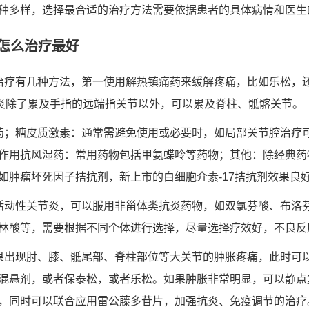
种多样，选择最合适的治疗方法需要依据患者的具体病情和医生
怎么治疗最好
治疗有几种方法，第一使用解热镇痛药来缓解疼痛，比如乐松，
炎除了累及手指的远端指关节以外，可以累及脊柱、骶髂关节。
药；糖皮质激素：通常需避免使用或必要时，如局部关节腔治疗
作用抗风湿药：常用药物包括甲氨蝶呤等药物；其他：除经典药
如肿瘤坏死因子拮抗剂，新上市的白细胞介素-17拮抗剂效果良
活动性关节炎，可以服用非甾体类抗炎药物，如双氯芬酸、布洛
林酸等，需要根据不同个体进行选择，尽量选择疗效好，不良反
果出现肘、膝、骶尾部、脊柱部位等大关节的肿胀疼痛，此时可
混悬剂，或者保泰松，或者乐松。如果肿胀非常明显，可以静点
，同时可以联合应用雷公藤多苷片，加强抗炎、免疫调节的治疗