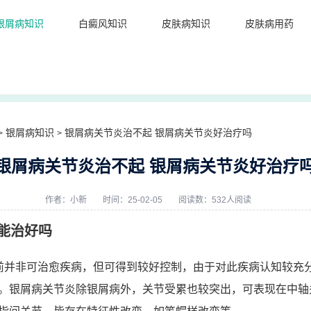
银屑病知识
白癜风知识
皮肤病知识
皮肤病用药
银屑病知识
银屑病关节炎治不起 银屑病关节炎好治疗吗
>
>
银屑病关节炎治不起 银屑病关节炎好治疗
作者：
小新
时间：25-02-05
阅读数：532人阅读
能治好吗
前并非可治愈疾病，但可得到较好控制，由于对此疾病认知较充
。银屑病关节炎除银屑病外，关节受累也较突出，可表现在中轴