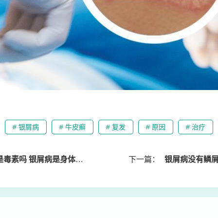
# 银屑病
# 牛皮癣
# 复发
# 原因
# 治疗
素吗 银屑病是身体毒素太多吗
下一篇：
银屑病没有鳞屑了发红