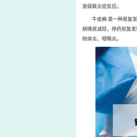
发级联炎症反应。
牛皮癣 是一种易复
病情就减轻，停药就复发
桃体炎、咽喉炎。