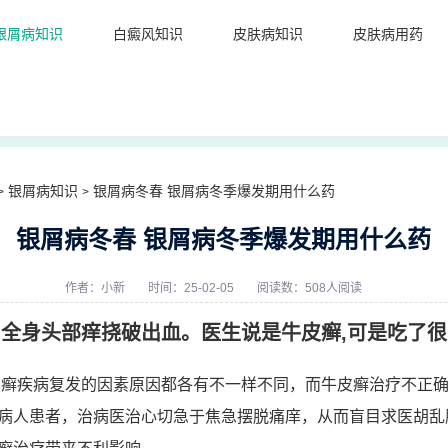
银屑病知识
白癜风知识
皮肤病知识
皮肤病用药
银屑病知识
银屑病冬春 银屑病冬季爆发期用什么药
>
>
银屑病冬春 银屑病冬季爆发期用什么药
作者：
小新
时间：25-02-05
阅读数：508人阅读
全身头部痒挠破出血。医生说是牛皮癣,可是吃了很多
皮癣疾病复发的因素原因都各有不一样不同，而牛皮癣治疗不正
病人患者，治病医治心切急于焦急摆脱痛庠，从而盲目求医胡乱