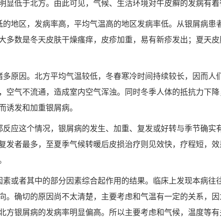
明显低于北方。由此可见，气候、生活环境对牛皮癣的发病有着
低的地区，发病率高，平均气温高的地区发病率低。从银屑病患
大多数是冬天皮肤干燥瘙痒，皮疹加重，易有新疹发出；夏天皮
诸多原因。北方平均气温较低，冬春寒冷时间持续较长，因而人
，空气不流通，造成室内空气浑浊。同时冬季人体的抵抗力下降
而诱发和加重银屑病。
都反应这个情况，银屑病的发生、加重、复发或好转与季节确实
复发者最多，至夏季气候转暖后皮损治疗则见效快，疗程短，效
。
因素或者其中的部分因素综合起作用的结果。临床上发现本病往
向。确切的原因尚不太清楚，主要考虑和气温有一定的关系，因
北方银屑病的发病率明显偏高。所以主要考虑和气候，温度等有