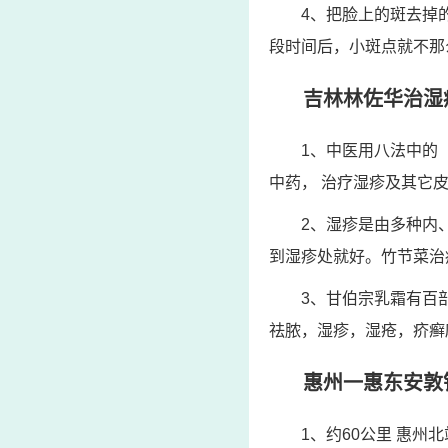
4、把脸上的斑去掉
段时间后，小斑点就不那
吉林林佐华治湿
1、中医用八法中的
中药， 治疗湿疹及其它皮
2、湿疹是由多种内
到湿疹处就好。竹节菜治疗
3、甘伯宗乳霜有百
祛脓，湿疹，湿疮，疥癣
惠州一惠东安敦
1、约60公里 惠州