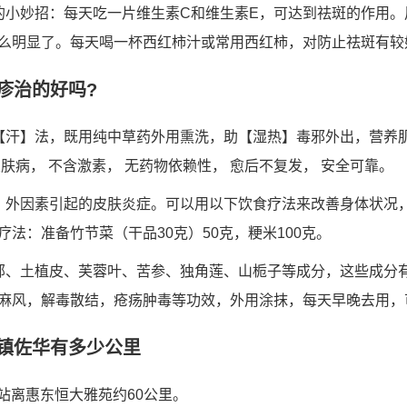
的小妙招：每天吃一片维生素C和维生素E，可达到祛斑的作用
么明显了。每天喝一杯西红柿汁或常用西红柿，对防止祛斑有较
疹治的好吗?
【汗】法，既用纯中草药外用熏洗，助【湿热】毒邪外出，营养
肤病， 不含激素， 无药物依赖性， 愈后不复发， 安全可靠。
、外因素引起的皮肤炎症。可以用以下饮食疗法来改善身体状况
法：准备竹节菜（干品30克）50克，粳米100克。
部、土植皮、芙蓉叶、苦参、独角莲、山栀子等成分，这些成分
麻风，解毒散结，疮疡肿毒等功效，外用涂抹，每天早晚去用，
镇佐华有多少公里
北站离惠东恒大雅苑约60公里。