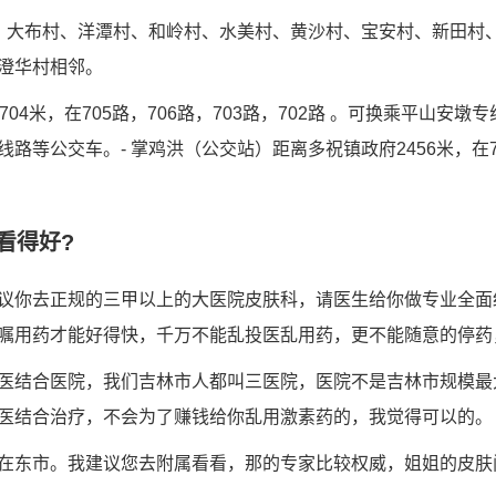
、大布村、洋潭村、和岭村、水美村、黄沙村、宝安村、新田村
澄华村相邻。
704米，在705路，706路，703路，702路 。可换乘平山安
路等公交车。- 掌鸡洪（公交站）距离多祝镇政府2456米，在70
看得好?
议你去正规的三甲以上的大医院皮肤科，请医生给你做专业全面
嘱用药才能好得快，千万不能乱投医乱用药，更不能随意的停药
医结合医院，我们吉林市人都叫三医院，医院不是吉林市规模最
医结合治疗，不会为了赚钱给你乱用激素药的，我觉得可以的。
在东市。我建议您去附属看看，那的专家比较权威，姐姐的皮肤