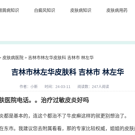
银屑病知识
白癜风知识
皮肤病知识
皮肤病用药
皮肤病医院
吉林市林左华皮肤科 吉林市 林左华
>
>
吉林市林左华皮肤科 吉林市 林左华
作者：
小新
时间：24-03-11
阅读数：247人阅读
肤医院电话。。治疗过敏皮炎好吗
炎都是基本的，连这个都治不了牛皮癣这样的就更别想治了。
在东市。我建议您去附属看看，那的专家比较权威，姐姐的皮肤