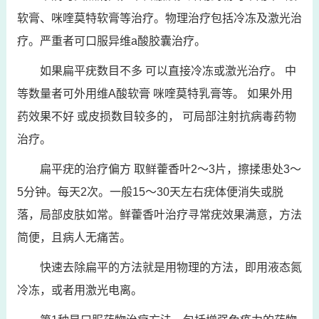
软膏、咪喹莫特软膏等治疗。物理治疗包括冷冻及激光治
疗。严重者可口服异维a酸胶囊治疗。
如果扁平疣数目不多 可以直接冷冻或激光治疗。 中
等数量者可外用维A酸软膏 咪喹莫特乳膏等。 如果外用
药效果不好 或皮损数目较多的， 可局部注射抗病毒药物
治疗。
扁平疣的治疗偏方 取鲜藿香叶2～3片，擦揉患处3～
5分钟。每天2次。一般15～30天左右疣体便消失或脱
落，局部皮肤如常。鲜藿香叶治疗寻常疣效果满意，方法
简便，且病人无痛苦。
快速去除扁平的方法就是用物理的方法，即用液态氮
冷冻，或者用激光电离。