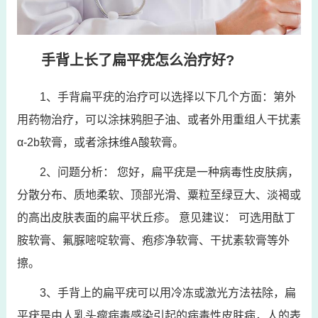
手背上长了扁平疣怎么治疗好?
1、手背扁平疣的治疗可以选择以下几个方面：第外
用药物治疗，可以涂抹鸦胆子油、或者外用重组人干扰素
α-2b软膏，或者涂抹维A酸软膏。
2、问题分析： 您好，扁平疣是一种病毒性皮肤病，
分散分布、质地柔软、顶部光滑、粟粒至绿豆大、淡褐或
的高出皮肤表面的扁平状丘疹。 意见建议： 可选用酞丁
胺软膏、氟脲嘧啶软膏、疱疹净软膏、干扰素软膏等外
擦。
3、手背上的扁平疣可以用冷冻或激光方法祛除，扁
平疣是由人乳头瘤病毒感染引起的病毒性皮肤病，人的表