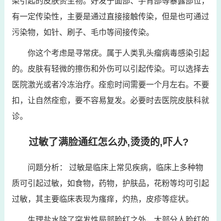
染引起的皮肤赘生物。好发于面部、手背部等暴露部位，
有一定传染性，主要是通过直接接触传染，但是也可通过
污染物，如针、刷子、毛巾等间接传染。
你这个考虑是寻常疣。属于人类乳头瘤病毒感染引起
的。皮肤有轻微的擦伤和外伤可以引起传染。可以选择去
医院激光或者冷冻治疗。痊愈时间需要一个月左右。不要
扣，让自然痊愈，要不容易复发。必要时去医院皮肤科就
诊。
过敏了满脸通红怎么办,烫烫的,吓人?
问题分析： 过敏是临床上常见疾病，临床上多种物
质可引起过敏，如食物，药物，护肤品，花粉等均可引起
过敏，其主要临床表现为瘙痒，灼热，皮疹等症状。
生理盐水除了突发性局部脸红之外，大部分人脸红的