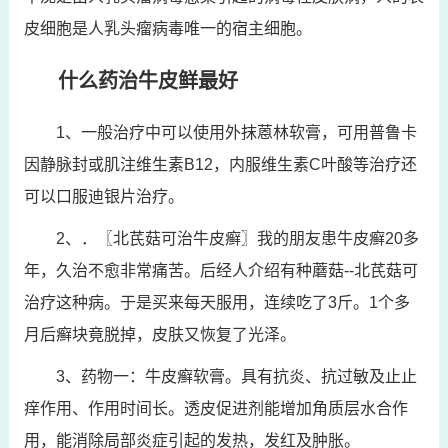
皮细胞是人乳头瘤病毒唯一的宿主细胞。
什么药治牛皮鲜最好
1、一般治疗中可以使用外抹蒽林软膏，可用普鲁卡
因静脉封或肌注维生素B12，内服维生素C叶酸等治疗还
可以口服迪银片治疗。
2、．〖北芪菇可治牛皮癣〗我的朋友患牛皮癣20多
年，久治不愈非常痛苦。后经人介绍有种蘑菇--北芪菇可
治疗这种病。于是买来每天服用，连续吃了3斤。1个多
月后癣块竟脱掉，皮肤又恢复了光泽。
3、药物一：牛皮癣软膏。具有抗炎、抗过敏及止止
痒作用、作用时间长。透皮促进剂能增加角质层水合作
用，能消除局部炎症引起的发热，发红及肿胀。