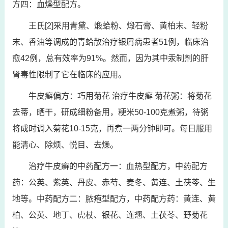
方四：血燥型配方。
王氏[2]采用青黛、煅蛤粉、煅石膏、黄柏末、轻粉
末、香油等调成的青蛤散治疗银屑病患者51例，临床治
愈42例，总有效率为91%。然而，因为其中汞制剂的肝
肾毒性限制了它在临床的应用。
牛皮癣偏方：巧用菊花 治疗牛皮癣 菊花粥：将菊花
去蒂，晒干，研成细粉备用，粳米50-100克煮粥，待粥
将成时调入菊花10-15克，再煮一两分钟即可。每日服用
能清心、除烦、悦目、去燥。
治疗牛皮癣的中药配方一：血热型配方，中药配方
药：公英、紫英、丹皮、赤芍、麦冬、黄连、土茯苓、生
地等。中药配方二：脓疱型配方，中药配方药：黄连、黄
柏、公英、地丁、虎杖、银花、连翘、土茯苓、野菊花