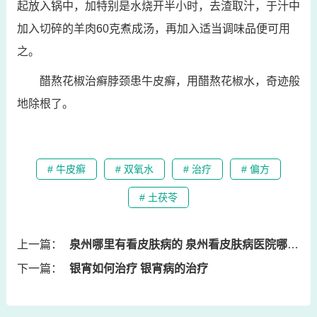
起放入锅中，加特别是水烧开半小时，去渣取汁，于汁中
加入切碎的羊肉60克煮成汤，再加入适当调味品便可用
之。
醋熬花椒治癣脖颈患牛皮癣，用醋熬花椒水，奇迹般
地除根了。
# 牛皮癣
# 双氧水
# 治疗
# 偏方
# 土茯苓
上一篇：
泉州哪里有看皮肤病的 泉州看皮肤病医院哪家好
下一篇：
银宵如何治疗 银宵病的治疗