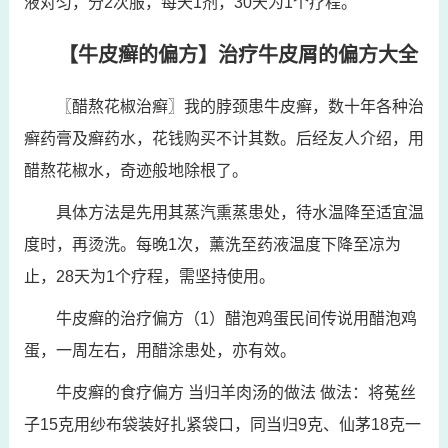
液对匀，分2次服，每天1剂，30天为1个疗程。
【牛皮癣的偏方】治疗牛皮屑的偏方大全
〖醋熬花椒治癣〗我的脖颈患牛皮癣，数十年各种治
癣药膏及癣药水，花钱购买不计其数。后经友人介绍，用
醋熬花椒水，奇迹般地除根了。
具体方法是先用其蒸汽熏蒸患处，待水温降至适宜温
度时，再烫洗。每晚1次，薰洗至药液温度下降至凉为
止，28天为1个疗程，需坚持使用。
牛皮癣的治疗偏方（1）醋泡鸡蛋民间传说用醋泡鸡
蛋，一周左右，用醋涂患处，亦有效。
牛皮癣的食疗偏方 当归羊肉汤的做法 做法：将菟丝
子15克用纱布袋装好扎紧袋口，同当归9克、仙茅18克一