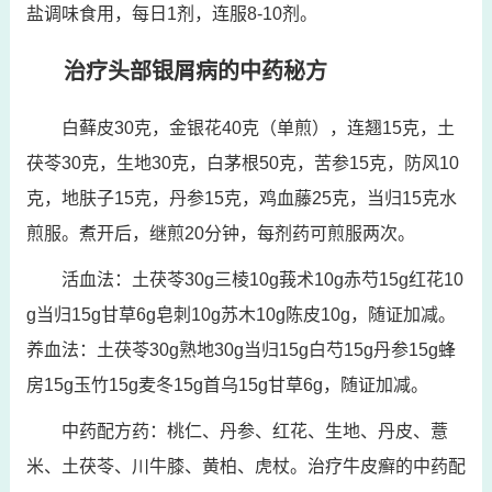
盐调味食用，每日1剂，连服8-10剂。
治疗头部银屑病的中药秘方
白藓皮30克，金银花40克（单煎），连翘15克，土
茯苓30克，生地30克，白茅根50克，苦参15克，防风10
克，地肤子15克，丹参15克，鸡血藤25克，当归15克水
煎服。煮开后，继煎20分钟，每剂药可煎服两次。
活血法：土茯苓30g三棱10g莪术10g赤芍15g红花10
g当归15g甘草6g皂刺10g苏木10g陈皮10g，随证加减。
养血法：土茯苓30g熟地30g当归15g白芍15g丹参15g蜂
房15g玉竹15g麦冬15g首乌15g甘草6g，随证加减。
中药配方药：桃仁、丹参、红花、生地、丹皮、薏
米、土茯苓、川牛膝、黄柏、虎杖。治疗牛皮癣的中药配