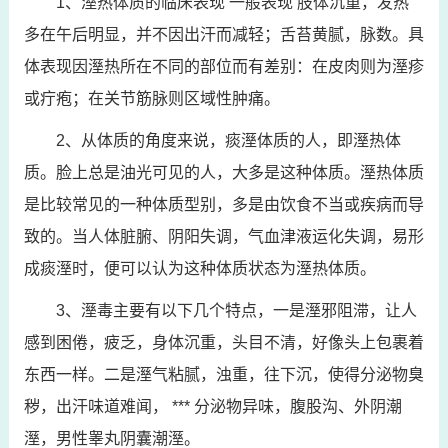
1、溼热体质的临床表现 一般表现 肢体沉重，发热
多在午后明显，并不因出汗而减轻；舌苔黄腻，脉数。具
体表现因溼热所在不同的部位而有差别：在皮肉则为溼疹
或疔疱；在关节筋脉则区域性肿痛。
2、从体质的角度来说，痰溼体质的人，即溼热体
质。脸上总是油光可见的人，大多是这种体质。溼热体质
是比较常见的一种体质型别，多是由饮食不当或疾病而导
致的。当人体脏腑、阴阳失调，气血津液运化失调，易形
成痰溼时，便可以认为这种体质状态为溼热体质。
3、溼毒主要有以下几个特点，一是溼邪阻滞，让人
感到困倦，疲乏，身体沉重，头目不清，好像头上包裹着
东西一样。二是溼气粘腻，浊重，往下沉，使得分泌物臭
秽，出汗味道难闻， *** 分泌物异味，腹股沟、外阴潮
溼，男性睾丸阴囊潮溼。