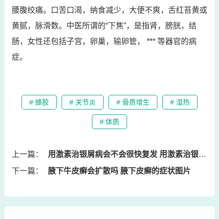
腰腹绞痛。口苦口渴，纳食减少，大便不爽，舌红苔黄或
黄腻，脉滑数。中医所谓的“下焦”，是指肾，膀胱，结
肠，女性还包括子宫，卵巢，输卵管， *** 等器官的病
症。
# 蜂胶
# 关节炎
# 骨质增生
# 湿热
# 体质
上一篇：
用激素治银屑病会不会很快复发 用激素治银屑病会不会很快复发呢
下一篇：
腋下牛皮癣会扩散吗 腋下皮癣的症状图片