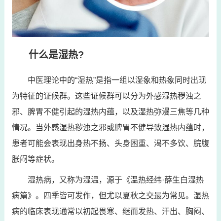
什么是湿热?
中医理论中的“湿热”是指一组以湿象和热象同时出现
为特征的证候群。这些证候群可以分为外感湿热秽浊之
邪、脾胃不健引起的湿热内蕴，以及湿热弥漫三焦等几种
情况。当外感湿热秽浊之邪或脾胃不健导致湿热内蕴时，
患者可能会表现出身热不扬、头身困重、渴不多饮、脘腹
胀闷等症状。
湿热病，又称为湿温，源于《温热经纬·薛生白湿热
病篇》。四季皆可发作，但尤以夏秋之交最为常见。湿热
病的临床表现通常以初起畏寒、继而发热、汗出、胸闷、