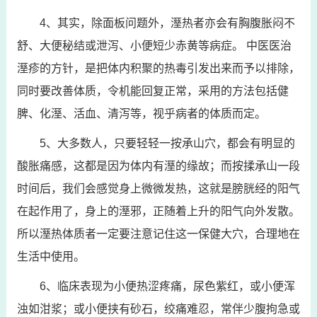
4、其实，除面板问题外，溼热者亦会有胸腹胀闷不
舒、大便秘结或泄泻、小便短少赤黄等病症。 中医医治
溼疹的方针，是把体内积聚的热毒引发出来而予以排除，
同时要改善体质，令机能回复正常，采用的方法包括健
脾、化溼、活血、清泻等，视乎病者的体质而定。
5、大多数人，只要轻轻一按承山穴，都会有明显的
酸胀痛感，这都是因为体内有溼的缘故；而按揉承山一段
时间后，我们会感觉身上微微发热，这就是膀胱经的阳气
在起作用了，身上的溼邪，正随着上升的阳气向外发散。
所以溼热体质者一定要注意记住这一保健大穴，合理地在
生活中使用。
6、临床表现为小便热涩疼痛，尿色紫红，或小便浑
浊如泔浆；或小便挟有砂石，绞痛难忍，常伴少腹拘急或